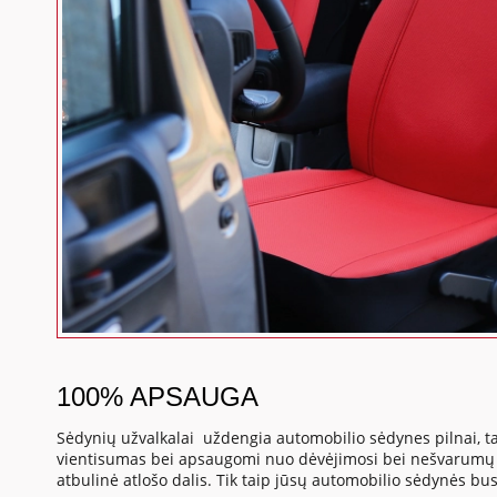
100% APSAUGA
Sėdynių užvalkalai uždengia automobilio sėdynes pilnai, ta
vientisumas bei apsaugomi nuo dėvėjimosi bei nešvarumų s
atbulinė atlošo dalis. Tik taip jūsų automobilio sėdynės b