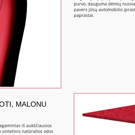
purvo, dauguma dėmių nusivaly
pavers jūsų automobilio įpras
paprastai.
DOTI, MALONU
agamintas iš aukščiausios
 sintetinis natūralios odos