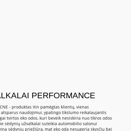
ALKALAI PERFORMANCE
NE - produktas itin pamėgtas klientų, vienas
in atsparus naudojimui, ypatingo tikslumo reikalaujantis
i tvirtos eko odos, kuri beveik nesiskiria nuo tikros odos
ie sėdynių užvalkalai suteikia automobilio salonui
vina sėdynių priežiūrą, mat eko oda nesugeria skysčių bei