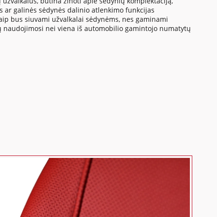
 užvalkalus, būtina žinoti apie sėdynių komplektaciją,
us ar galinės sėdynės dalinio atlenkimo funkcijas
a kaip bus siuvami užvalkalai sėdynėms, nes gaminami
tų naudojimosi nei viena iš automobilio gamintojo numatytų