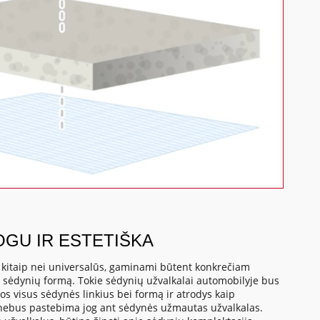
OGU IR ESTETIŠKA
, kitaip nei universalūs, gaminami būtent konkrečiam
o sėdynių formą. Tokie sėdynių užvalkalai automobilyje bus
os visus sėdynės linkius bei formą ir atrodys kaip
 nebus pastebima jog ant sėdynės užmautas užvalkalas.