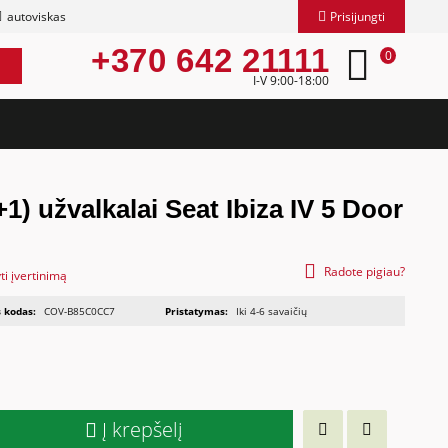
autoviskas
Prisijungti
+370 642 21111
0
I-V 9:00-18:00
1) užvalkalai Seat Ibiza IV 5 Door
Radote pigiau?
ti įvertinimą
 kodas:
COV-B85C0CC7
Pristatymas:
Iki 4-6 savaičių
Į krepšelį