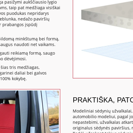
ga pasižymi aukščiausio lygio
ms, taip pat medžiaga visiškai
kavos puodukas nepridarys
neblunka, nedažo paviršių
ir prabangos įspūdį
apildomą minkštumą bei formą,
a saugus naudoti net vaikams.
gauti reikiamą formą, saugo
mo dėvėjimosi.
šias tris medžiagas,
rinei daliai bei galvos
 100% kokybę.
PRAKTIŠKA, PAT
Modeliniai sėdynių užvalkalai
automobilio modeliui, pagal j
nepastebimi, užvalkalas atkart
originalus sėdynės paviršius,