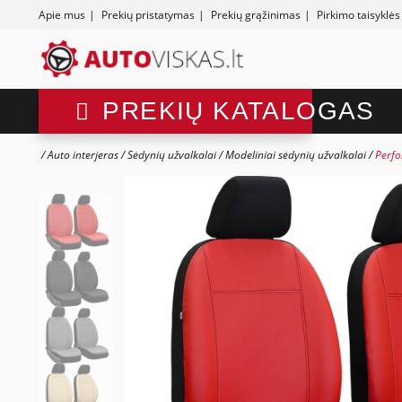
Apie mus
|
Prekių pristatymas
|
Prekių grąžinimas
|
Pirkimo taisyklės
PREKIŲ KATALOGAS
Auto interjeras
Sėdynių užvalkalai
Modeliniai sėdynių užvalkalai
Perfo