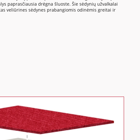
s paprasčiausia drėgna šluoste. Šie sėdynių užvalkalai
tas veliūrines sėdynes prabangiomis odinėmis greitai ir