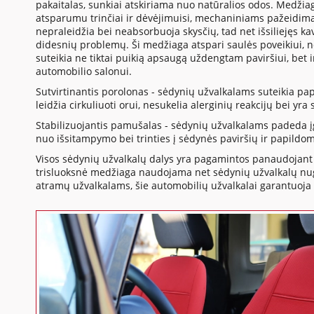
pakaitalas, sunkiai atskiriama nuo natūralios odos. Medžia
atsparumu trinčiai ir dėvėjimuisi, mechaniniams pažeidima
nepraleidžia bei neabsorbuoja skysčių, tad net išsiliejęs 
didesnių problemų. Ši medžiaga atspari saulės poveikiui, 
suteikia ne tiktai puikią apsaugą uždengtam paviršiui, bet 
automobilio salonui.
Sutvirtinantis porolonas - sėdynių užvalkalams suteikia p
leidžia cirkuliuoti orui, nesukelia alerginių reakcijų bei yr
Stabilizuojantis pamušalas - sėdynių užvalkalams padeda į
nuo išsitampymo bei trinties į sėdynės paviršių ir papildo
Visos sėdynių užvalkalų dalys yra pagamintos panaudojant 
trisluoksnė medžiaga naudojama net sėdynių užvalkalų nuga
atramų užvalkalams, šie automobilių užvalkalai garantuoja