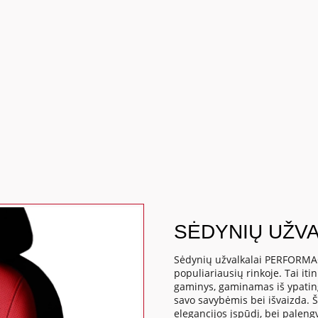
SĖDYNIŲ UŽV
Sėdynių užvalkalai PERFORMAC
populiariausių rinkoje. Tai it
gaminys, gaminamas iš ypatinga
savo savybėmis bei išvaizda. Š
elegancijos įspūdį, bei paleng