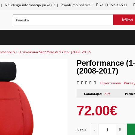
|
Naudinga informacija pirkėjui!
|
Privatumo politika
|
/AUTOVISKAS.LT
Ieškoti
rmance (1+1) užvalkalai Seat Ibiza IV 5 Door (2008-2017)
Performance (1+
(2008-2017)
0 įvertinimai
Parašy
Gamintojas:
ATV
Prekės
72.00€
Kiekis