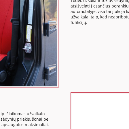
Todėl, užsakant tokius sėdynių
atsižvelgti į esančius poranki
automobilyje, visa tai įtakoj
užvalkalai taip, kad neapribo
funkcijų.
ip išlaikomas užvalkalo
ėdynių priekis, šonai bei
us apsaugotos maksimaliai.