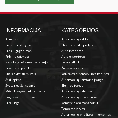
INFORMACIJA
KATEGORIJOS
Apie mus
Automobilių kabliai
Prekių pristatymas
Elektromobilių prekės
Prekių grąžinimas
Auto interjeras
Pirkimo taisyklės
Auto eksterjeras
Naudinga informacija pirkėjui!
Laisvalaikiui
Privatumo politika
Žiemos prekės
Susisiekite su mumis
Vaikiškos automobilinės kėdutės
Atsiliepimai
Automobilių komforto įranga
Svetainės žemėlapis
Elektros įranga
Mūsų kolegos bei partneriai
Automobilių valytuvai
Pageidavimų sąrašas
Automobilių apšvietimas
Prisijungti
Komerciniam transportui
Tempimo virvės
Automobilių priežiūra ir remontas