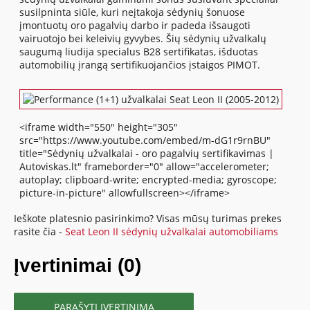
susilpninta siūle, kuri neįtakoja sėdynių šonuose
įmontuotų oro pagalvių darbo ir padeda išsaugoti
vairuotojo bei keleivių gyvybes. Šių sėdynių užvalkalų
saugumą liudija specialus B28 sertifikatas, išduotas
automobilių įrangą sertifikuojančios įstaigos PIMOT.
<iframe width="550" height="305"
src="https://www.youtube.com/embed/m-dG1r9rnBU"
title="Sėdynių užvalkalai - oro pagalvių sertifikavimas |
Autoviskas.lt" frameborder="0" allow="accelerometer;
autoplay; clipboard-write; encrypted-media; gyroscope;
picture-in-picture" allowfullscreen></iframe>
Ieškote platesnio pasirinkimo? Visas mūsų turimas prekes
rasite čia -
Seat Leon II sėdynių užvalkalai automobiliams
Įvertinimai (0)
PARAŠYTI ĮVERTINIMĄ