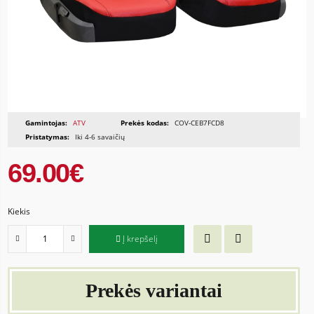
Gamintojas:
ATV
Prekės kodas:
COV-CEB7FCD8
Pristatymas:
Iki 4-6 savaičių
69.00€
Kiekis
Į krepšelį
Prekės variantai