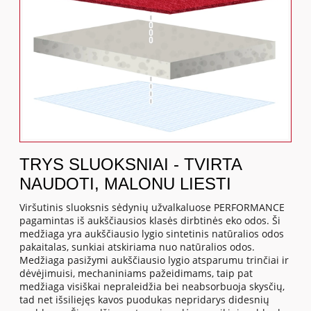
TRYS SLUOKSNIAI - TVIRTA
NAUDOTI, MALONU LIESTI
Viršutinis sluoksnis sėdynių užvalkaluose PERFORMANCE
pagamintas iš aukščiausios klasės dirbtinės eko odos. Ši
medžiaga yra aukščiausio lygio sintetinis natūralios odos
pakaitalas, sunkiai atskiriama nuo natūralios odos.
Medžiaga pasižymi aukščiausio lygio atsparumu trinčiai ir
dėvėjimuisi, mechaniniams pažeidimams, taip pat
medžiaga visiškai nepraleidžia bei neabsorbuoja skysčių,
tad net išsiliejęs kavos puodukas nepridarys didesnių