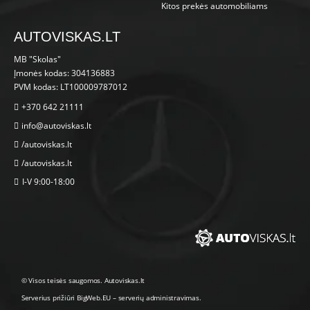
Kitos prekės automobiliams
AUTOVISKAS.LT
MB "Skolas"
Įmonės kodas: 304136883
PVM kodas: LT100009787012
+370 642 21111
info@autoviskas.lt
/autoviskas.lt
/autoviskas.lt
I-V 9:00-18:00
© Visos teisės saugomos. Autoviskas.lt
Serverius prižiūri
BigWeb.EU
–
serverių administravimas
.