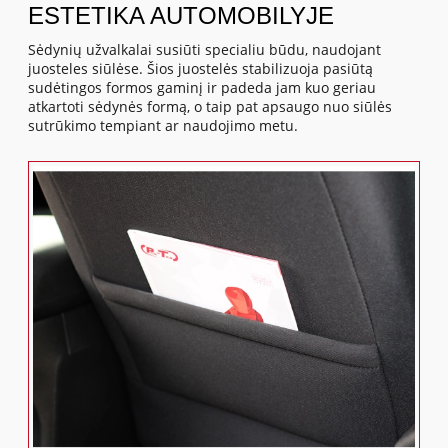
ESTETIKA AUTOMOBILYJE
Sėdynių užvalkalai susiūti specialiu būdu, naudojant
juosteles siūlėse. Šios juostelės stabilizuoja pasiūtą
sudėtingos formos gaminį ir padeda jam kuo geriau
atkartoti sėdynės formą, o taip pat apsaugo nuo siūlės
sutrūkimo tempiant ar naudojimo metu.