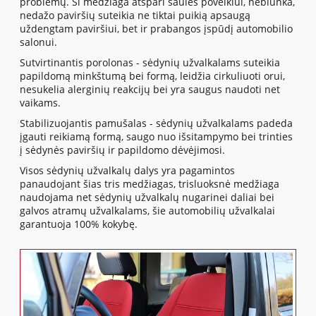
problemų. Ši medžiaga atspari saulės poveikiui, neblunka,
nedažo paviršių suteikia ne tiktai puikią apsaugą
uždengtam paviršiui, bet ir prabangos įspūdį automobilio
salonui.
Sutvirtinantis porolonas - sėdynių užvalkalams suteikia
papildomą minkštumą bei formą, leidžia cirkuliuoti orui,
nesukelia alerginių reakcijų bei yra saugus naudoti net
vaikams.
Stabilizuojantis pamušalas - sėdynių užvalkalams padeda
įgauti reikiamą formą, saugo nuo išsitampymo bei trinties
į sėdynės paviršių ir papildomo dėvėjimosi.
Visos sėdynių užvalkalų dalys yra pagamintos
panaudojant šias tris medžiagas, trisluoksnė medžiaga
naudojama net sėdynių užvalkalų nugarinei daliai bei
galvos atramų užvalkalams, šie automobilių užvalkalai
garantuoja 100% kokybę.