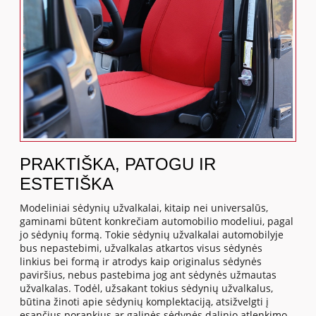
PRAKTIŠKA, PATOGU IR
ESTETIŠKA
Modeliniai sėdynių užvalkalai, kitaip nei universalūs,
gaminami būtent konkrečiam automobilio modeliui, pagal
jo sėdynių formą. Tokie sėdynių užvalkalai automobilyje
bus nepastebimi, užvalkalas atkartos visus sėdynės
linkius bei formą ir atrodys kaip originalus sėdynės
paviršius, nebus pastebima jog ant sėdynės užmautas
užvalkalas. Todėl, užsakant tokius sėdynių užvalkalus,
būtina žinoti apie sėdynių komplektaciją, atsižvelgti į
esančius porankius ar galinės sėdynės dalinio atlenkimo