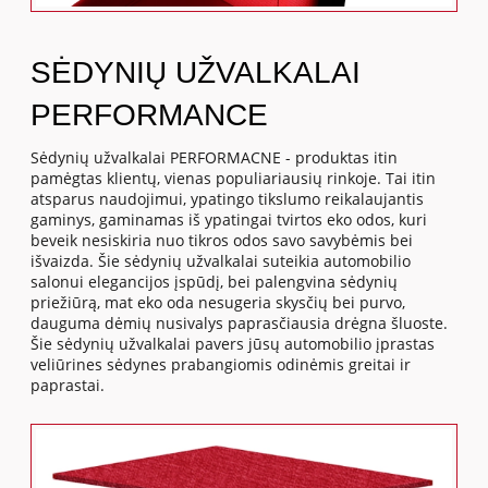
SĖDYNIŲ UŽVALKALAI
PERFORMANCE
Sėdynių užvalkalai PERFORMACNE - produktas itin
pamėgtas klientų, vienas populiariausių rinkoje. Tai itin
atsparus naudojimui, ypatingo tikslumo reikalaujantis
gaminys, gaminamas iš ypatingai tvirtos eko odos, kuri
beveik nesiskiria nuo tikros odos savo savybėmis bei
išvaizda. Šie sėdynių užvalkalai suteikia automobilio
salonui elegancijos įspūdį, bei palengvina sėdynių
priežiūrą, mat eko oda nesugeria skysčių bei purvo,
dauguma dėmių nusivalys paprasčiausia drėgna šluoste.
Šie sėdynių užvalkalai pavers jūsų automobilio įprastas
veliūrines sėdynes prabangiomis odinėmis greitai ir
paprastai.