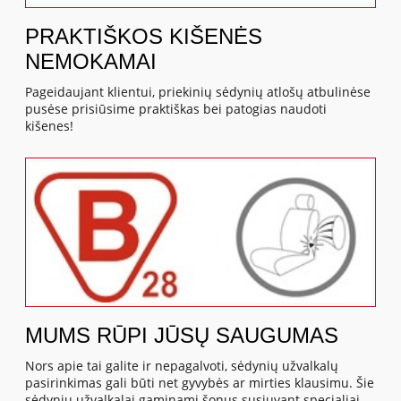
PRAKTIŠKOS KIŠENĖS
NEMOKAMAI
Pageidaujant klientui, priekinių sėdynių atlošų atbulinėse
pusėse prisiūsime praktiškas bei patogias naudoti
kišenes!
MUMS RŪPI JŪSŲ SAUGUMAS
Nors apie tai galite ir nepagalvoti, sėdynių užvalkalų
pasirinkimas gali būti net gyvybės ar mirties klausimu. Šie
sėdynių užvalkalai gaminami šonus susiuvant specialiai