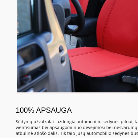
100% APSAUGA
Sėdynių užvalkalai uždengia automobilio sėdynes pilnai, ta
vientisumas bei apsaugomi nuo dėvėjimosi bei nešvarumų s
atbulinė atlošo dalis. Tik taip jūsų automobilio sėdynės b