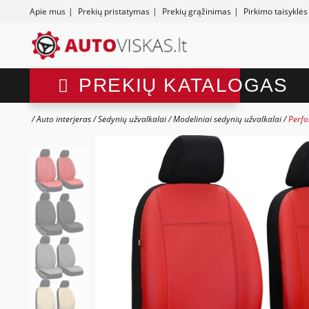
Apie mus
|
Prekių pristatymas
|
Prekių grąžinimas
|
Pirkimo taisyklės
PREKIŲ KATALOGAS
Auto interjeras
Sėdynių užvalkalai
Modeliniai sėdynių užvalkalai
Perfo