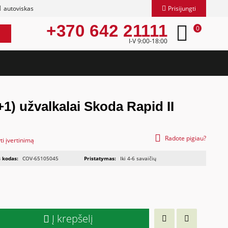
autoviskas
Prisijungti
+370 642 21111
0
I-V 9:00-18:00
1) užvalkalai Skoda Rapid II
Radote pigiau?
ti įvertinimą
 kodas:
COV-65105045
Pristatymas:
Iki 4-6 savaičių
Į krepšelį