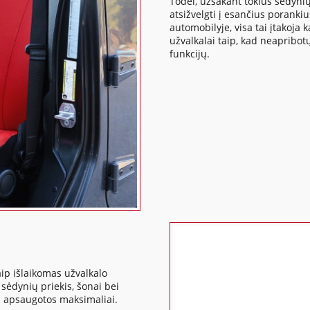
Todėl, užsakant tokius sėdynių
atsižvelgti į esančius poranki
automobilyje, visa tai įtakoj
užvalkalai taip, kad neapribo
funkcijų.
ip išlaikomas užvalkalo
ėdynių priekis, šonai bei
us apsaugotos maksimaliai.