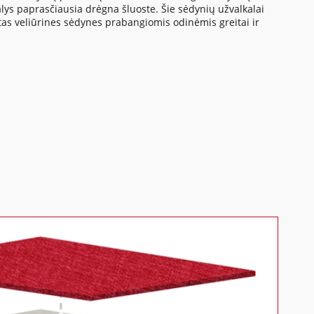
s paprasčiausia drėgna šluoste. Šie sėdynių užvalkalai
tas veliūrines sėdynes prabangiomis odinėmis greitai ir