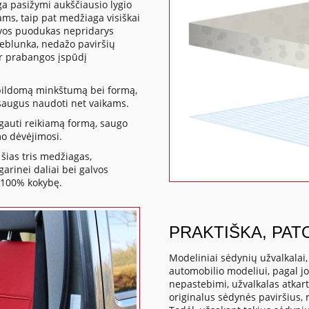
ga pasižymi aukščiausio lygio
ms, taip pat medžiaga visiškai
kavos puodukas nepridarys
neblunka, nedažo paviršių
ir prabangos įspūdį
apildomą minkštumą bei formą,
a saugus naudoti net vaikams.
gauti reikiamą formą, saugo
mo dėvėjimosi.
šias tris medžiagas,
rinei daliai bei galvos
 100% kokybę.
PRAKTIŠKA, PAT
Modeliniai sėdynių užvalkalai
automobilio modeliui, pagal j
nepastebimi, užvalkalas atkart
originalus sėdynės paviršius,