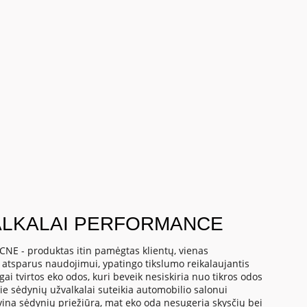
ALKALAI PERFORMANCE
NE - produktas itin pamėgtas klientų, vienas
in atsparus naudojimui, ypatingo tikslumo reikalaujantis
i tvirtos eko odos, kuri beveik nesiskiria nuo tikros odos
ie sėdynių užvalkalai suteikia automobilio salonui
vina sėdynių priežiūrą, mat eko oda nesugeria skysčių bei