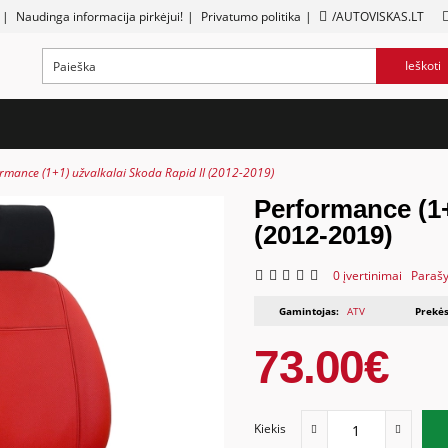
|
Naudinga informacija pirkėjui!
|
Privatumo politika
|
/AUTOVISKAS.LT
Ieškoti
rmance (1+1) užvalkalai Skoda Rapid II (2012-2019)
Performance (1+
(2012-2019)
0 įvertinimai
Parašy
Gamintojas:
ATV
Prekės
73.00€
Kiekis