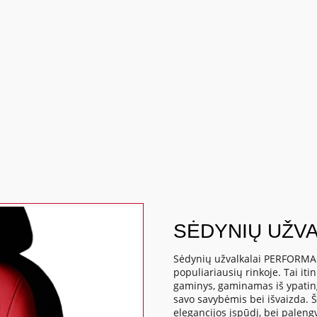
SĖDYNIŲ UŽV
Sėdynių užvalkalai PERFORMAC
populiariausių rinkoje. Tai it
gaminys, gaminamas iš ypatinga
savo savybėmis bei išvaizda. Š
elegancijos įspūdį, bei paleng