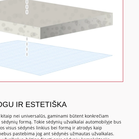
OGU IR ESTETIŠKA
, kitaip nei universalūs, gaminami būtent konkrečiam
o sėdynių formą. Tokie sėdynių užvalkalai automobilyje bus
os visus sėdynės linkius bei formą ir atrodys kaip
 nebus pastebima jog ant sėdynės užmautas užvalkalas.