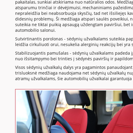
pakaitalas, sunkiai atskiriama nuo natūralios odos. Medžia
atsparumu trinčiai ir dėvėjimuisi, mechaniniams pažeidima
nepraleidžia bei neabsorbuoja skysčių, tad net išsiliejęs 
didesnių problemų. Ši medžiaga atspari saulės poveikiui, 
suteikia ne tiktai puikią apsaugą uždengtam paviršiui, bet 
automobilio salonui.
Sutvirtinantis porolonas - sėdynių užvalkalams suteikia p
leidžia cirkuliuoti orui, nesukelia alerginių reakcijų bei yr
Stabilizuojantis pamušalas - sėdynių užvalkalams padeda į
nuo išsitampymo bei trinties į sėdynės paviršių ir papildo
Visos sėdynių užvalkalų dalys yra pagamintos panaudojant 
trisluoksnė medžiaga naudojama net sėdynių užvalkalų nuga
atramų užvalkalams, šie automobilių užvalkalai garantuoja