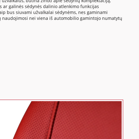
 užvalkalus, būtina žinoti apie sėdynių komplektaciją,
us ar galinės sėdynės dalinio atlenkimo funkcijas
a kaip bus siuvami užvalkalai sėdynėms, nes gaminami
tų naudojimosi nei viena iš automobilio gamintojo numatytų