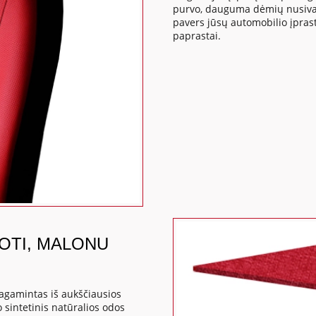
purvo, dauguma dėmių nusivaly
pavers jūsų automobilio įpras
paprastai.
DOTI, MALONU
agamintas iš aukščiausios
 sintetinis natūralios odos