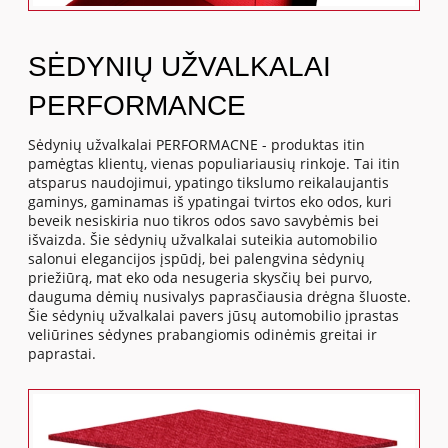
SĖDYNIŲ UŽVALKALAI
PERFORMANCE
Sėdynių užvalkalai PERFORMACNE - produktas itin
pamėgtas klientų, vienas populiariausių rinkoje. Tai itin
atsparus naudojimui, ypatingo tikslumo reikalaujantis
gaminys, gaminamas iš ypatingai tvirtos eko odos, kuri
beveik nesiskiria nuo tikros odos savo savybėmis bei
išvaizda. Šie sėdynių užvalkalai suteikia automobilio
salonui elegancijos įspūdį, bei palengvina sėdynių
priežiūrą, mat eko oda nesugeria skysčių bei purvo,
dauguma dėmių nusivalys paprasčiausia drėgna šluoste.
Šie sėdynių užvalkalai pavers jūsų automobilio įprastas
veliūrines sėdynes prabangiomis odinėmis greitai ir
paprastai.