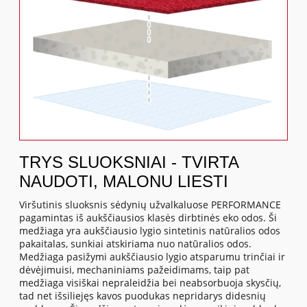
TRYS SLUOKSNIAI - TVIRTA
NAUDOTI, MALONU LIESTI
Viršutinis sluoksnis sėdynių užvalkaluose PERFORMANCE
pagamintas iš aukščiausios klasės dirbtinės eko odos. Ši
medžiaga yra aukščiausio lygio sintetinis natūralios odos
pakaitalas, sunkiai atskiriama nuo natūralios odos.
Medžiaga pasižymi aukščiausio lygio atsparumu trinčiai ir
dėvėjimuisi, mechaniniams pažeidimams, taip pat
medžiaga visiškai nepraleidžia bei neabsorbuoja skysčių,
tad net išsiliejęs kavos puodukas nepridarys didesnių