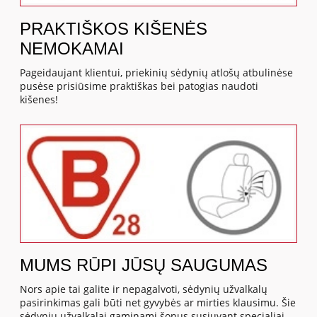
PRAKTIŠKOS KIŠENĖS
NEMOKAMAI
Pageidaujant klientui, priekinių sėdynių atlošų atbulinėse
pusėse prisiūsime praktiškas bei patogias naudoti
kišenes!
MUMS RŪPI JŪSŲ SAUGUMAS
Nors apie tai galite ir nepagalvoti, sėdynių užvalkalų
pasirinkimas gali būti net gyvybės ar mirties klausimu. Šie
sėdynių užvalkalai gaminami šonus susiuvant specialiai