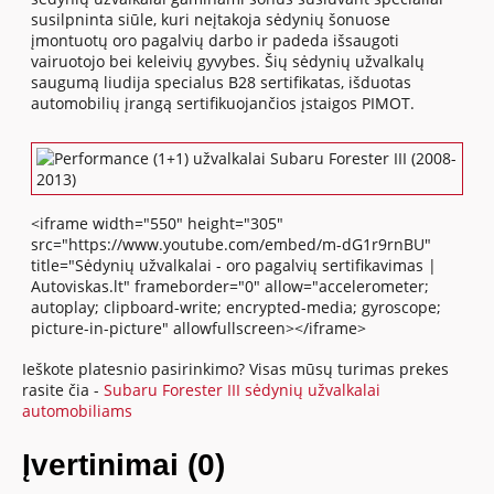
susilpninta siūle, kuri neįtakoja sėdynių šonuose
įmontuotų oro pagalvių darbo ir padeda išsaugoti
vairuotojo bei keleivių gyvybes. Šių sėdynių užvalkalų
saugumą liudija specialus B28 sertifikatas, išduotas
automobilių įrangą sertifikuojančios įstaigos PIMOT.
<iframe width="550" height="305"
src="https://www.youtube.com/embed/m-dG1r9rnBU"
title="Sėdynių užvalkalai - oro pagalvių sertifikavimas |
Autoviskas.lt" frameborder="0" allow="accelerometer;
autoplay; clipboard-write; encrypted-media; gyroscope;
picture-in-picture" allowfullscreen></iframe>
Ieškote platesnio pasirinkimo? Visas mūsų turimas prekes
rasite čia -
Subaru Forester III sėdynių užvalkalai
automobiliams
Įvertinimai (0)