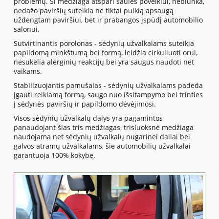
problemų. Ši medžiaga atspari saulės poveikiui, neblunka,
nedažo paviršių suteikia ne tiktai puikią apsaugą
uždengtam paviršiui, bet ir prabangos įspūdį automobilio
salonui.
Sutvirtinantis porolonas - sėdynių užvalkalams suteikia
papildomą minkštumą bei formą, leidžia cirkuliuoti orui,
nesukelia alerginių reakcijų bei yra saugus naudoti net
vaikams.
Stabilizuojantis pamušalas - sėdynių užvalkalams padeda
įgauti reikiamą formą, saugo nuo išsitampymo bei trinties
į sėdynės paviršių ir papildomo dėvėjimosi.
Visos sėdynių užvalkalų dalys yra pagamintos
panaudojant šias tris medžiagas, trisluoksnė medžiaga
naudojama net sėdynių užvalkalų nugarinei daliai bei
galvos atramų užvalkalams, šie automobilių užvalkalai
garantuoja 100% kokybę.