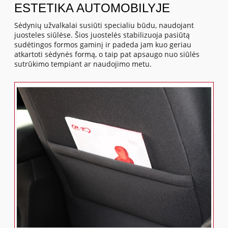
ESTETIKA AUTOMOBILYJE
Sėdynių užvalkalai susiūti specialiu būdu, naudojant
juosteles siūlėse. Šios juostelės stabilizuoja pasiūtą
sudėtingos formos gaminį ir padeda jam kuo geriau
atkartoti sėdynės formą, o taip pat apsaugo nuo siūlės
sutrūkimo tempiant ar naudojimo metu.