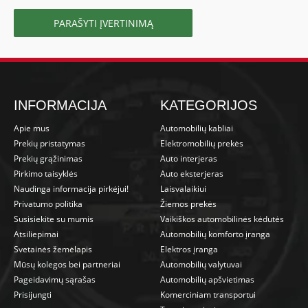
PARAŠYTI ĮVERTINIMĄ
INFORMACIJA
KATEGORIJOS
Apie mus
Automobilių kabliai
Prekių pristatymas
Elektromobilių prekės
Prekių grąžinimas
Auto interjeras
Pirkimo taisyklės
Auto eksterjeras
Naudinga informacija pirkėjui!
Laisvalaikiui
Privatumo politika
Žiemos prekės
Susisiekite su mumis
Vaikiškos automobilinės kėdutės
Atsiliepimai
Automobilių komforto įranga
Svetainės žemėlapis
Elektros įranga
Mūsų kolegos bei partneriai
Automobilių valytuvai
Pageidavimų sąrašas
Automobilių apšvietimas
Prisijungti
Komerciniam transportui