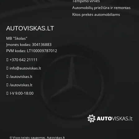
Tempimo virvės
Automobilių priežiūra ir remontas
Kitos prekės automobiliams
AUTOVISKAS.LT
MB "Skolas"
Įmonės kodas: 304136883
PVM kodas: LT100009787012
+370 642 21111
info@autoviskas.lt
/autoviskas.lt
/autoviskas.lt
I-V 9:00-18:00
© Visos teisės saugomos. Autoviskas.lt