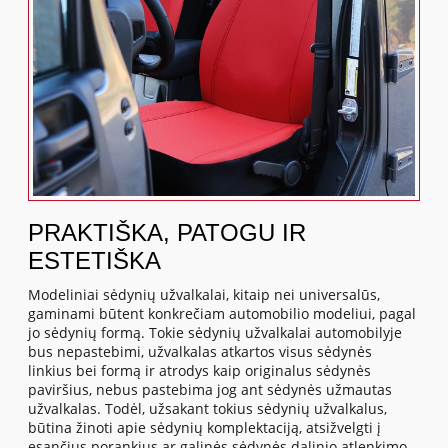
PRAKTIŠKA, PATOGU IR
ESTETIŠKA
Modeliniai sėdynių užvalkalai, kitaip nei universalūs,
gaminami būtent konkrečiam automobilio modeliui, pagal
jo sėdynių formą. Tokie sėdynių užvalkalai automobilyje
bus nepastebimi, užvalkalas atkartos visus sėdynės
linkius bei formą ir atrodys kaip originalus sėdynės
paviršius, nebus pastebima jog ant sėdynės užmautas
užvalkalas. Todėl, užsakant tokius sėdynių užvalkalus,
būtina žinoti apie sėdynių komplektaciją, atsižvelgti į
esančius porankius ar galinės sėdynės dalinio atlenkimo