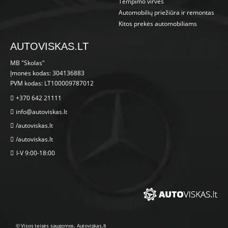
Tempimo virvės
Automobilių priežiūra ir remontas
Kitos prekės automobiliams
AUTOVISKAS.LT
MB "Skolas"
Įmonės kodas: 304136883
PVM kodas: LT100009787012
+370 642 21111
info@autoviskas.lt
/autoviskas.lt
/autoviskas.lt
I-V 9:00-18:00
© Visos teisės saugomos. Autoviskas.lt