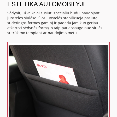
ESTETIKA AUTOMOBILYJE
Sėdynių užvalkalai susiūti specialiu būdu, naudojant
juosteles siūlėse. Šios juostelės stabilizuoja pasiūtą
sudėtingos formos gaminį ir padeda jam kuo geriau
atkartoti sėdynės formą, o taip pat apsaugo nuo siūlės
sutrūkimo tempiant ar naudojimo metu.