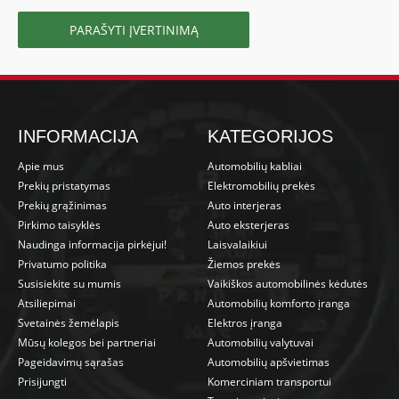
PARAŠYTI ĮVERTINIMĄ
INFORMACIJA
KATEGORIJOS
Apie mus
Automobilių kabliai
Prekių pristatymas
Elektromobilių prekės
Prekių grąžinimas
Auto interjeras
Pirkimo taisyklės
Auto eksterjeras
Naudinga informacija pirkėjui!
Laisvalaikiui
Privatumo politika
Žiemos prekės
Susisiekite su mumis
Vaikiškos automobilinės kėdutės
Atsiliepimai
Automobilių komforto įranga
Svetainės žemėlapis
Elektros įranga
Mūsų kolegos bei partneriai
Automobilių valytuvai
Pageidavimų sąrašas
Automobilių apšvietimas
Prisijungti
Komerciniam transportui