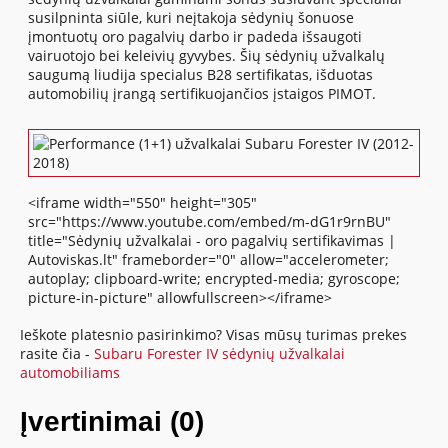
susilpninta siūle, kuri neįtakoja sėdynių šonuose
įmontuotų oro pagalvių darbo ir padeda išsaugoti
vairuotojo bei keleivių gyvybes. Šių sėdynių užvalkalų
saugumą liudija specialus B28 sertifikatas, išduotas
automobilių įrangą sertifikuojančios įstaigos PIMOT.
<iframe width="550" height="305"
src="https://www.youtube.com/embed/m-dG1r9rnBU"
title="Sėdynių užvalkalai - oro pagalvių sertifikavimas |
Autoviskas.lt" frameborder="0" allow="accelerometer;
autoplay; clipboard-write; encrypted-media; gyroscope;
picture-in-picture" allowfullscreen></iframe>
Ieškote platesnio pasirinkimo? Visas mūsų turimas prekes
rasite čia -
Subaru Forester IV sėdynių užvalkalai
automobiliams
Įvertinimai (0)