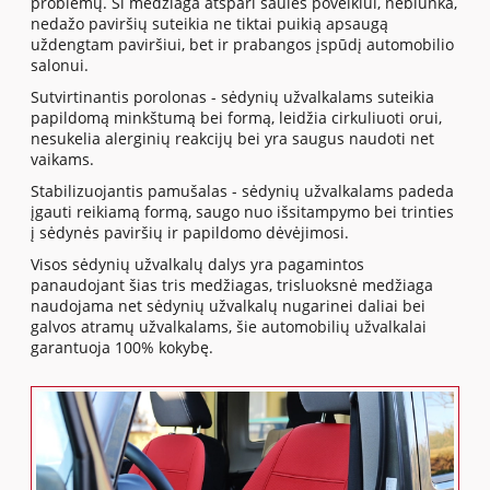
problemų. Ši medžiaga atspari saulės poveikiui, neblunka,
nedažo paviršių suteikia ne tiktai puikią apsaugą
uždengtam paviršiui, bet ir prabangos įspūdį automobilio
salonui.
Sutvirtinantis porolonas - sėdynių užvalkalams suteikia
papildomą minkštumą bei formą, leidžia cirkuliuoti orui,
nesukelia alerginių reakcijų bei yra saugus naudoti net
vaikams.
Stabilizuojantis pamušalas - sėdynių užvalkalams padeda
įgauti reikiamą formą, saugo nuo išsitampymo bei trinties
į sėdynės paviršių ir papildomo dėvėjimosi.
Visos sėdynių užvalkalų dalys yra pagamintos
panaudojant šias tris medžiagas, trisluoksnė medžiaga
naudojama net sėdynių užvalkalų nugarinei daliai bei
galvos atramų užvalkalams, šie automobilių užvalkalai
garantuoja 100% kokybę.