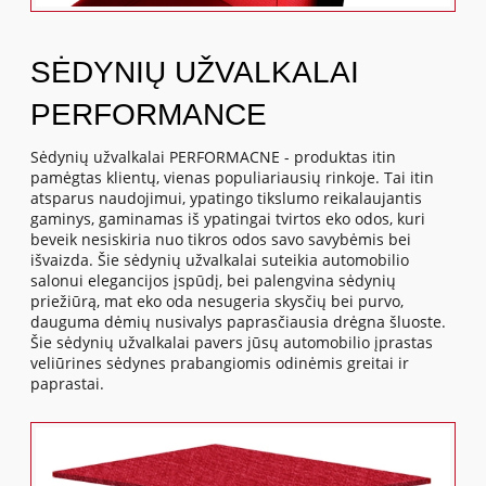
SĖDYNIŲ UŽVALKALAI
PERFORMANCE
Sėdynių užvalkalai PERFORMACNE - produktas itin
pamėgtas klientų, vienas populiariausių rinkoje. Tai itin
atsparus naudojimui, ypatingo tikslumo reikalaujantis
gaminys, gaminamas iš ypatingai tvirtos eko odos, kuri
beveik nesiskiria nuo tikros odos savo savybėmis bei
išvaizda. Šie sėdynių užvalkalai suteikia automobilio
salonui elegancijos įspūdį, bei palengvina sėdynių
priežiūrą, mat eko oda nesugeria skysčių bei purvo,
dauguma dėmių nusivalys paprasčiausia drėgna šluoste.
Šie sėdynių užvalkalai pavers jūsų automobilio įprastas
veliūrines sėdynes prabangiomis odinėmis greitai ir
paprastai.