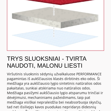
TRYS SLUOKSNIAI - TVIRTA
NAUDOTI, MALONU LIESTI
Viršutinis sluoksnis sėdynių užvalkaluose PERFORMANCE
pagamintas iš aukščiausios klasės dirbtinės eko odos. Ši
medžiaga yra aukščiausio lygio sintetinis natūralios odos
pakaitalas, sunkiai atskiriama nuo natūralios odos.
Medžiaga pasižymi aukščiausio lygio atsparumu trinčiai ir
dėvėjimuisi, mechaniniams pažeidimams, taip pat
medžiaga visiškai nepraleidžia bei neabsorbuoja skysčių,
tad net išsiliejęs kavos puodukas nepridarys didesnių