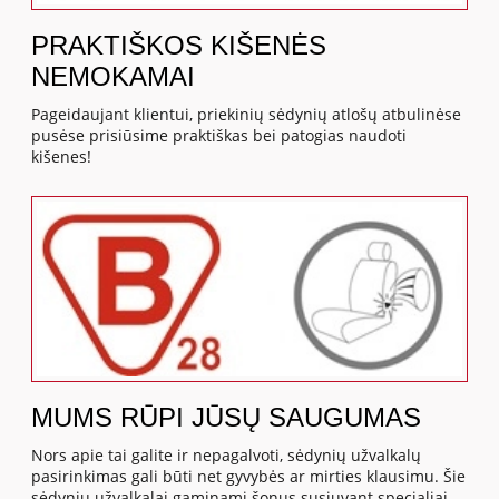
PRAKTIŠKOS KIŠENĖS
NEMOKAMAI
Pageidaujant klientui, priekinių sėdynių atlošų atbulinėse
pusėse prisiūsime praktiškas bei patogias naudoti
kišenes!
MUMS RŪPI JŪSŲ SAUGUMAS
Nors apie tai galite ir nepagalvoti, sėdynių užvalkalų
pasirinkimas gali būti net gyvybės ar mirties klausimu. Šie
sėdynių užvalkalai gaminami šonus susiuvant specialiai