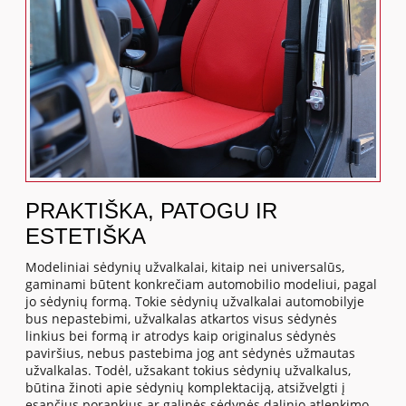
PRAKTIŠKA, PATOGU IR
ESTETIŠKA
Modeliniai sėdynių užvalkalai, kitaip nei universalūs,
gaminami būtent konkrečiam automobilio modeliui, pagal
jo sėdynių formą. Tokie sėdynių užvalkalai automobilyje
bus nepastebimi, užvalkalas atkartos visus sėdynės
linkius bei formą ir atrodys kaip originalus sėdynės
paviršius, nebus pastebima jog ant sėdynės užmautas
užvalkalas. Todėl, užsakant tokius sėdynių užvalkalus,
būtina žinoti apie sėdynių komplektaciją, atsižvelgti į
esančius porankius ar galinės sėdynės dalinio atlenkimo