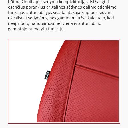
būtina žinoti apie sėdynių komplektaciją, atsižvelgti į
esančius porankius ar galinės sėdynės dalinio atlenkimo
funkcijas automobilyje, visa tai įtakoja kaip bus siuvami
užvalkalai sėdynėms, nes gaminami užvalkalai taip, kad
neapribotų naudojimosi nei viena iš automobilio
gamintojo numatytų funkcijų.