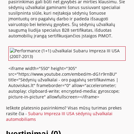
pasirinkimas gali būti net gyvybės ar mirties klausimu. Šie
sėdynių užvalkalai gaminami šonus susiuvant specialiai
susilpninta siūle, kuri neįtakoja sėdynių šonuose
įmontuotų oro pagalvių darbo ir padeda išsaugoti
vairuotojo bei keleivių gyvybes. Šių sėdynių užvalkalų
saugumą liudija specialus B28 sertifikatas, išduotas
automobilių įrangą sertifikuojančios įstaigos PIMOT.
<iframe width="550" height="305"
src="https://www.youtube.com/embed/m-dG1r9rnBU"
title="Sėdynių užvalkalai - oro pagalvių sertifikavimas |
Autoviskas.lt" frameborder="0" allow="accelerometer;
autoplay; clipboard-write; encrypted-media; gyroscope;
picture-in-picture" allowfullscreen></iframe>
Ieškote platesnio pasirinkimo? Visas mūsų turimas prekes
rasite čia -
Subaru Impreza III USA sėdynių užvalkalai
automobiliams
Įvertinimai (0)