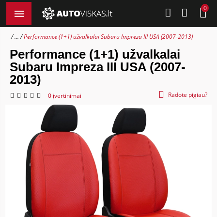
0
...
Performance (1+1) užvalkalai Subaru Impreza III USA (2007-2013)
Performance (1+1) užvalkalai
Subaru Impreza III USA (2007-
2013)
Radote pigiau?
0 įvertinimai