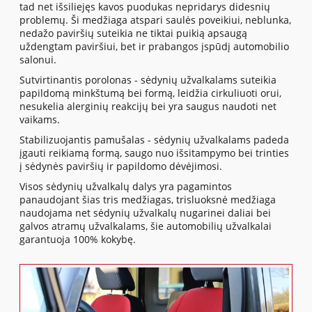
tad net išsiliejęs kavos puodukas nepridarys didesnių
problemų. Ši medžiaga atspari saulės poveikiui, neblunka,
nedažo paviršių suteikia ne tiktai puikią apsaugą
uždengtam paviršiui, bet ir prabangos įspūdį automobilio
salonui.
Sutvirtinantis porolonas - sėdynių užvalkalams suteikia
papildomą minkštumą bei formą, leidžia cirkuliuoti orui,
nesukelia alerginių reakcijų bei yra saugus naudoti net
vaikams.
Stabilizuojantis pamušalas - sėdynių užvalkalams padeda
įgauti reikiamą formą, saugo nuo išsitampymo bei trinties
į sėdynės paviršių ir papildomo dėvėjimosi.
Visos sėdynių užvalkalų dalys yra pagamintos
panaudojant šias tris medžiagas, trisluoksnė medžiaga
naudojama net sėdynių užvalkalų nugarinei daliai bei
galvos atramų užvalkalams, šie automobilių užvalkalai
garantuoja 100% kokybę.