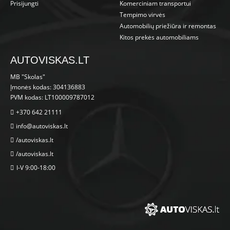
Prisijungti
Komerciniam transportui
Tempimo virvės
Automobilių priežiūra ir remontas
Kitos prekės automobiliams
AUTOVISKAS.LT
MB "Skolas"
Įmonės kodas: 304136883
PVM kodas: LT100009787012
+370 642 21111
info@autoviskas.lt
/autoviskas.lt
/autoviskas.lt
I-V 9:00-18:00