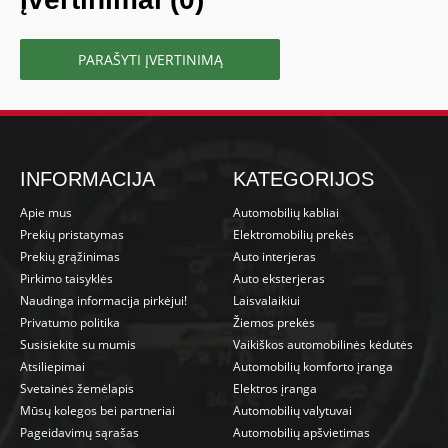
PARAŠYTI ĮVERTINIMĄ
INFORMACIJA
KATEGORIJOS
Apie mus
Automobilių kabliai
Prekių pristatymas
Elektromobilių prekės
Prekių grąžinimas
Auto interjeras
Pirkimo taisyklės
Auto eksterjeras
Naudinga informacija pirkėjui!
Laisvalaikiui
Privatumo politika
Žiemos prekės
Susisiekite su mumis
Vaikiškos automobilinės kėdutės
Atsiliepimai
Automobilių komforto įranga
Svetainės žemėlapis
Elektros įranga
Mūsų kolegos bei partneriai
Automobilių valytuvai
Pageidavimų sąrašas
Automobilių apšvietimas