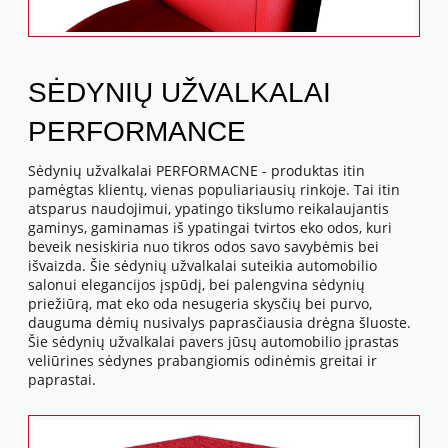
SĖDYNIŲ UŽVALKALAI
PERFORMANCE
Sėdynių užvalkalai PERFORMACNE - produktas itin
pamėgtas klientų, vienas populiariausių rinkoje. Tai itin
atsparus naudojimui, ypatingo tikslumo reikalaujantis
gaminys, gaminamas iš ypatingai tvirtos eko odos, kuri
beveik nesiskiria nuo tikros odos savo savybėmis bei
išvaizda. Šie sėdynių užvalkalai suteikia automobilio
salonui elegancijos įspūdį, bei palengvina sėdynių
priežiūrą, mat eko oda nesugeria skysčių bei purvo,
dauguma dėmių nusivalys paprasčiausia drėgna šluoste.
Šie sėdynių užvalkalai pavers jūsų automobilio įprastas
veliūrines sėdynes prabangiomis odinėmis greitai ir
paprastai.