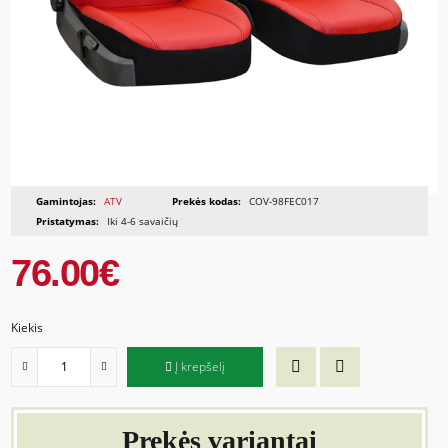
Gamintojas:
ATV
Prekės kodas:
COV-98FEC017
Pristatymas:
Iki 4-6 savaičių
76.00€
Kiekis
Į krepšelį
Prekės variantai