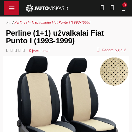
0
...
Perline (1+1) užvalkalai Fiat Punto I (1993-1999)
Perline (1+1) užvalkalai Fiat
Punto I (1993-1999)
Radote pigiau?
0 įvertinimai