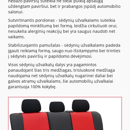
nedažo paviršių suteikia ne tiktai puikią apsaugą
uždengtam paviršiui, bet ir prabangos įspūdį automobilio
salonui.
Sutvirtinantis porolonas - sėdynių užvalkalams suteikia
papildomą minkštumą bei formą, leidžia cirkuliuoti orui,
nesukelia alerginių reakcijų bei yra saugus naudoti net
vaikams.
Stabilizuojantis pamušalas - sėdynių užvalkalams padeda
įgauti reikiamą formą, saugo nuo išsitampymo bei trinties
į sėdynės paviršių ir papildomo dėvėjimosi.
Visos sėdynių užvalkalų dalys yra pagamintos
panaudojant šias tris medžiagas, trisluoksnė medžiaga
naudojama net sėdynių užvalkalų nugarinei daliai bei
galvos atramų užvalkalams, šie automobilių užvalkalai
garantuoja 100% kokybę.