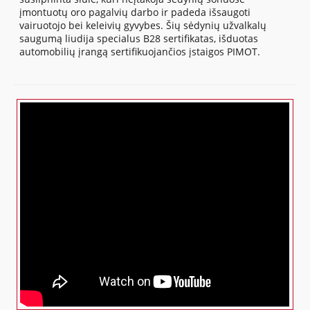
įmontuotų oro pagalvių darbo ir padeda išsaugoti
vairuotojo bei keleivių gyvybes. Šių sėdynių užvalkalų
saugumą liudija specialus B28 sertifikatas, išduotas
automobilių įrangą sertifikuojančios įstaigos PIMOT.