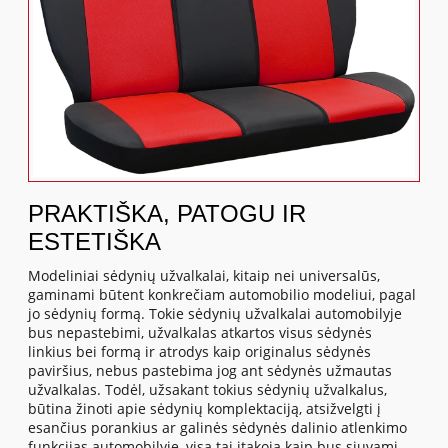
PRAKTIŠKA, PATOGU IR
ESTETIŠKA
Modeliniai sėdynių užvalkalai, kitaip nei universalūs,
gaminami būtent konkrečiam automobilio modeliui, pagal
jo sėdynių formą. Tokie sėdynių užvalkalai automobilyje
bus nepastebimi, užvalkalas atkartos visus sėdynės
linkius bei formą ir atrodys kaip originalus sėdynės
paviršius, nebus pastebima jog ant sėdynės užmautas
užvalkalas. Todėl, užsakant tokius sėdynių užvalkalus,
būtina žinoti apie sėdynių komplektaciją, atsižvelgti į
esančius porankius ar galinės sėdynės dalinio atlenkimo
funkcijas automobilyje, visa tai įtakoja kaip bus siuvami