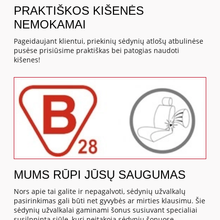
PRAKTIŠKOS KIŠENĖS
NEMOKAMAI
Pageidaujant klientui, priekinių sėdynių atlošų atbulinėse
pusėse prisiūsime praktiškas bei patogias naudoti
kišenes!
MUMS RŪPI JŪSŲ SAUGUMAS
Nors apie tai galite ir nepagalvoti, sėdynių užvalkalų
pasirinkimas gali būti net gyvybės ar mirties klausimu. Šie
sėdynių užvalkalai gaminami šonus susiuvant specialiai
susilpninta siūle, kuri neįtakoja sėdynių šonuose