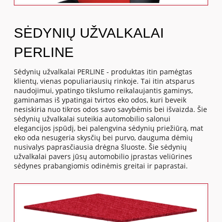
SĖDYNIŲ UŽVALKALAI
PERLINE
Sėdynių užvalkalai PERLINE - produktas itin pamėgtas
klientų, vienas populiariausių rinkoje. Tai itin atsparus
naudojimui, ypatingo tikslumo reikalaujantis gaminys,
gaminamas iš ypatingai tvirtos eko odos, kuri beveik
nesiskiria nuo tikros odos savo savybėmis bei išvaizda. Šie
sėdynių užvalkalai suteikia automobilio salonui
elegancijos įspūdį, bei palengvina sėdynių priežiūrą, mat
eko oda nesugeria skysčių bei purvo, dauguma dėmių
nusivalys paprasčiausia drėgna šluoste. Šie sėdynių
užvalkalai pavers jūsų automobilio įprastas veliūrines
sėdynes prabangiomis odinėmis greitai ir paprastai.