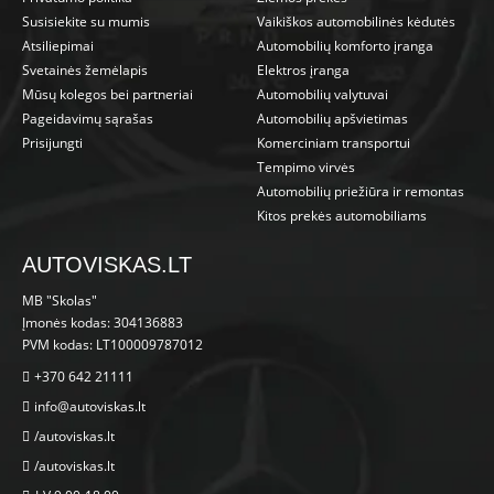
Susisiekite su mumis
Vaikiškos automobilinės kėdutės
Atsiliepimai
Automobilių komforto įranga
Svetainės žemėlapis
Elektros įranga
Mūsų kolegos bei partneriai
Automobilių valytuvai
Pageidavimų sąrašas
Automobilių apšvietimas
Prisijungti
Komerciniam transportui
Tempimo virvės
Automobilių priežiūra ir remontas
Kitos prekės automobiliams
AUTOVISKAS.LT
MB "Skolas"
Įmonės kodas: 304136883
PVM kodas: LT100009787012
+370 642 21111
info@autoviskas.lt
/autoviskas.lt
/autoviskas.lt