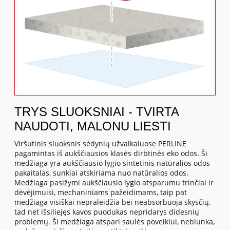
TRYS SLUOKSNIAI - TVIRTA
NAUDOTI, MALONU LIESTI
Viršutinis sluoksnis sėdynių užvalkaluose PERLINE
pagamintas iš aukščiausios klasės dirbtinės eko odos. Ši
medžiaga yra aukščiausio lygio sintetinis natūralios odos
pakaitalas, sunkiai atskiriama nuo natūralios odos.
Medžiaga pasižymi aukščiausio lygio atsparumu trinčiai ir
dėvėjimuisi, mechaniniams pažeidimams, taip pat
medžiaga visiškai nepraleidžia bei neabsorbuoja skysčių,
tad net išsiliejęs kavos puodukas nepridarys didesnių
problemų. Ši medžiaga atspari saulės poveikiui, neblunka,