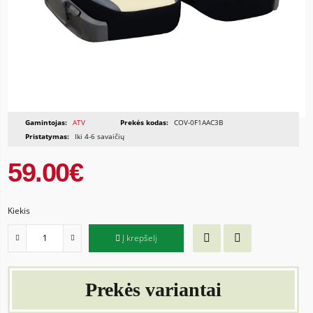
Gamintojas:
ATV
Prekės kodas:
COV-0F1AAC3B
Pristatymas:
Iki 4-6 savaičių
59.00€
Kiekis
Į krepšelį
Prekės variantai