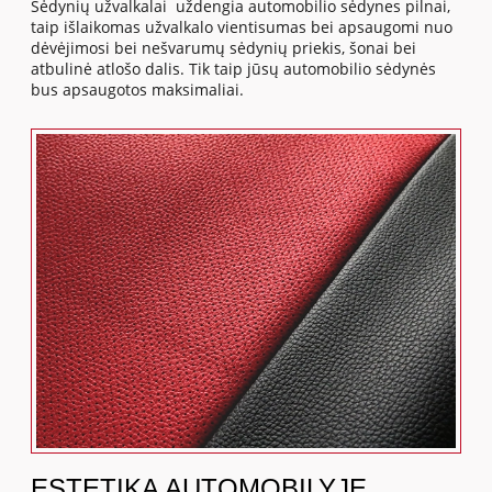
Sėdynių užvalkalai uždengia automobilio sėdynes pilnai,
taip išlaikomas užvalkalo vientisumas bei apsaugomi nuo
dėvėjimosi bei nešvarumų sėdynių priekis, šonai bei
atbulinė atlošo dalis. Tik taip jūsų automobilio sėdynės
bus apsaugotos maksimaliai.
ESTETIKA AUTOMOBILYJE