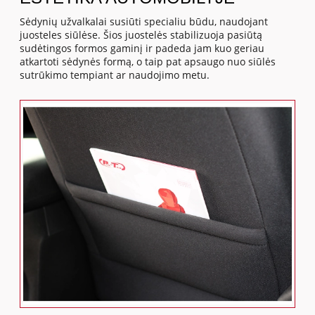
Sėdynių užvalkalai susiūti specialiu būdu, naudojant
juosteles siūlėse. Šios juostelės stabilizuoja pasiūtą
sudėtingos formos gaminį ir padeda jam kuo geriau
atkartoti sėdynės formą, o taip pat apsaugo nuo siūlės
sutrūkimo tempiant ar naudojimo metu.