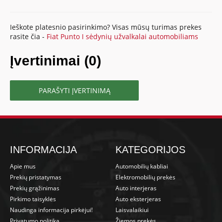
Ieškote platesnio pasirinkimo? Visas mūsų turimas prekes
rasite čia -
Fiat Punto I sėdynių užvalkalai automobiliams
Įvertinimai (0)
PARAŠYTI ĮVERTINIMĄ
INFORMACIJA
KATEGORIJOS
Apie mus
Automobilių kabliai
Prekių pristatymas
Elektromobilių prekės
Prekių grąžinimas
Auto interjeras
Pirkimo taisyklės
Auto eksterjeras
Naudinga informacija pirkėjui!
Laisvalaikiui
Privatumo politika
Žiemos prekės