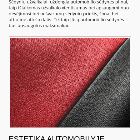
Sėdynių užvalkalai uždengia automobilio sėdynes pilnai,
taip išlaikomas užvalkalo vientisumas bei apsaugomi nuo
dėvėjimosi bei nešvarumų sėdynių priekis, šonai bei
atbulinė atlošo dalis. Tik taip jūsų automobilio sėdynės
bus apsaugotos maksimaliai.
ESTETIKA AUTOMOBILYJE