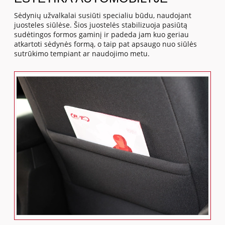
Sėdynių užvalkalai susiūti specialiu būdu, naudojant
juosteles siūlėse. Šios juostelės stabilizuoja pasiūtą
sudėtingos formos gaminį ir padeda jam kuo geriau
atkartoti sėdynės formą, o taip pat apsaugo nuo siūlės
sutrūkimo tempiant ar naudojimo metu.