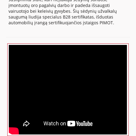
įmontuotų oro pagalvių darbo ir padeda išsaugoti
vairuotojo bei keleivių gyvybes. Šių sėdynių užvalkalų
saugumą liudija specialus B28 sertifikatas, išduotas
automobilių įrangą sertifikuojančios įstaigos PIMOT.