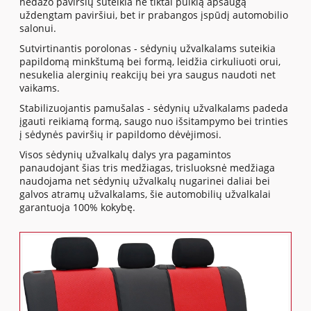
nedažo paviršių suteikia ne tiktai puikią apsaugą
uždengtam paviršiui, bet ir prabangos įspūdį automobilio
salonui.
Sutvirtinantis porolonas - sėdynių užvalkalams suteikia
papildomą minkštumą bei formą, leidžia cirkuliuoti orui,
nesukelia alerginių reakcijų bei yra saugus naudoti net
vaikams.
Stabilizuojantis pamušalas - sėdynių užvalkalams padeda
įgauti reikiamą formą, saugo nuo išsitampymo bei trinties
į sėdynės paviršių ir papildomo dėvėjimosi.
Visos sėdynių užvalkalų dalys yra pagamintos
panaudojant šias tris medžiagas, trisluoksnė medžiaga
naudojama net sėdynių užvalkalų nugarinei daliai bei
galvos atramų užvalkalams, šie automobilių užvalkalai
garantuoja 100% kokybę.