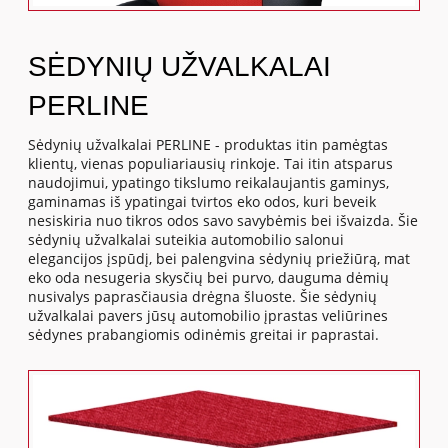
SĖDYNIŲ UŽVALKALAI
PERLINE
Sėdynių užvalkalai PERLINE - produktas itin pamėgtas
klientų, vienas populiariausių rinkoje. Tai itin atsparus
naudojimui, ypatingo tikslumo reikalaujantis gaminys,
gaminamas iš ypatingai tvirtos eko odos, kuri beveik
nesiskiria nuo tikros odos savo savybėmis bei išvaizda. Šie
sėdynių užvalkalai suteikia automobilio salonui
elegancijos įspūdį, bei palengvina sėdynių priežiūrą, mat
eko oda nesugeria skysčių bei purvo, dauguma dėmių
nusivalys paprasčiausia drėgna šluoste. Šie sėdynių
užvalkalai pavers jūsų automobilio įprastas veliūrines
sėdynes prabangiomis odinėmis greitai ir paprastai.