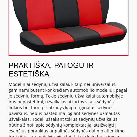
PRAKTIŠKA, PATOGU IR
ESTETIŠKA
Modeliniai sėdynių užvalkalai, kitaip nei universalūs,
gaminami būtent konkrečiam automobilio modeliui, pagal
jo sėdynių formą. Tokie sėdynių užvalkalai automobilyje
bus nepastebimi, užvalkalas atkartos visus sėdynės
linkius bei formą ir atrodys kaip originalus sėdynės
paviršius, nebus pastebima jog ant sėdynės užmautas
užvalkalas. Todėl, užsakant tokius sėdynių užvalkalus,
būtina žinoti apie sėdynių komplektaciją, atsižvelgti į
esančius porankius ar galinės sėdynės dalinio atlenkimo
funkcijas automobilyje, visa tai įtakoja kaip bus siuvami