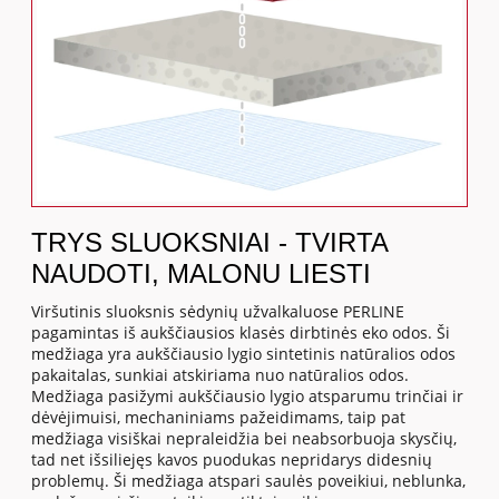
TRYS SLUOKSNIAI - TVIRTA
NAUDOTI, MALONU LIESTI
Viršutinis sluoksnis sėdynių užvalkaluose PERLINE
pagamintas iš aukščiausios klasės dirbtinės eko odos. Ši
medžiaga yra aukščiausio lygio sintetinis natūralios odos
pakaitalas, sunkiai atskiriama nuo natūralios odos.
Medžiaga pasižymi aukščiausio lygio atsparumu trinčiai ir
dėvėjimuisi, mechaniniams pažeidimams, taip pat
medžiaga visiškai nepraleidžia bei neabsorbuoja skysčių,
tad net išsiliejęs kavos puodukas nepridarys didesnių
problemų. Ši medžiaga atspari saulės poveikiui, neblunka,