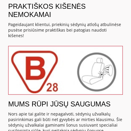
PRAKTIŠKOS KIŠENĖS
NEMOKAMAI
Pageidaujant klientui, priekinių sėdynių atlošų atbulinėse
pusėse prisiūsime praktiškas bei patogias naudoti
kišenes!
MUMS RŪPI JŪSŲ SAUGUMAS
Nors apie tai galite ir nepagalvoti, sėdynių užvalkalų
pasirinkimas gali būti net gyvybės ar mirties klausimu. Šie
sėdynių užvalkalai gaminami šonus susiuvant specialiai
susilpninta siūle, kuri neįtakoja sėdynių šonuose