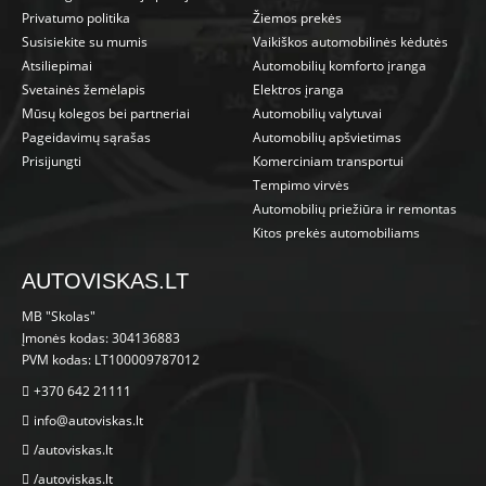
Privatumo politika
Žiemos prekės
Susisiekite su mumis
Vaikiškos automobilinės kėdutės
Atsiliepimai
Automobilių komforto įranga
Svetainės žemėlapis
Elektros įranga
Mūsų kolegos bei partneriai
Automobilių valytuvai
Pageidavimų sąrašas
Automobilių apšvietimas
Prisijungti
Komerciniam transportui
Tempimo virvės
Automobilių priežiūra ir remontas
Kitos prekės automobiliams
AUTOVISKAS.LT
MB "Skolas"
Įmonės kodas: 304136883
PVM kodas: LT100009787012
+370 642 21111
info@autoviskas.lt
/autoviskas.lt
/autoviskas.lt