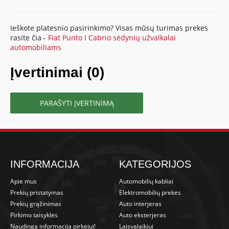
Ieškote platesnio pasirinkimo? Visas mūsų turimas prekes
rasite čia -
Fiat Punto I Cabrio sėdynių užvalkalai
automobiliams
Įvertinimai (0)
PARAŠYTI ĮVERTINIMĄ
INFORMACIJA
KATEGORIJOS
Apie mus
Automobilių kabliai
Prekių pristatymas
Elektromobilių prekės
Prekių grąžinimas
Auto interjeras
Pirkimo taisyklės
Auto eksterjeras
Naudinga informacija pirkėjui!
Laisvalaikiui