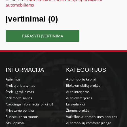
automobiliams
Įvertinimai (0)
PARAŠYTI ĮVERTINIMĄ
INFORMACIJA
KATEGORIJOS
Apie mus
Automobilių kabliai
Prekių pristatymas
Elektromobilių prekės
Prekių grąžinimas
Auto interjeras
Pirkimo taisyklės
Auto eksterjeras
Naudinga informacija pirkėjui!
Laisvalaikiui
Privatumo politika
Žiemos prekės
Susisiekite su mumis
Vaikiškos automobilinės kėdutės
Atsiliepimai
Automobilių komforto įranga