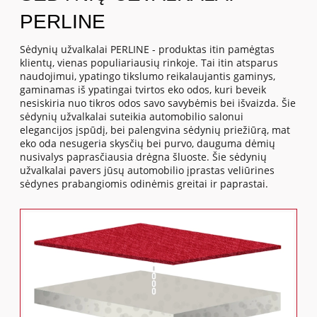
PERLINE
Sėdynių užvalkalai PERLINE - produktas itin pamėgtas
klientų, vienas populiariausių rinkoje. Tai itin atsparus
naudojimui, ypatingo tikslumo reikalaujantis gaminys,
gaminamas iš ypatingai tvirtos eko odos, kuri beveik
nesiskiria nuo tikros odos savo savybėmis bei išvaizda. Šie
sėdynių užvalkalai suteikia automobilio salonui
elegancijos įspūdį, bei palengvina sėdynių priežiūrą, mat
eko oda nesugeria skysčių bei purvo, dauguma dėmių
nusivalys paprasčiausia drėgna šluoste. Šie sėdynių
užvalkalai pavers jūsų automobilio įprastas veliūrines
sėdynes prabangiomis odinėmis greitai ir paprastai.