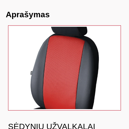
Aprašymas
SĖDYNIŲ UŽVALKALAI