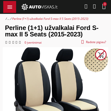
0
...
Perline (1+1) užvalkalai Ford S-max II 5 Seats (2015-2023)
Perline (1+1) užvalkalai Ford S-
max II 5 Seats (2015-2023)
Radote pigiau?
0 įvertinimai