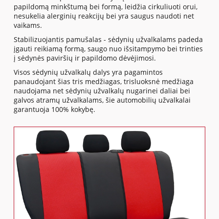
papildomą minkštumą bei formą, leidžia cirkuliuoti orui,
nesukelia alerginių reakcijų bei yra saugus naudoti net
vaikams.
Stabilizuojantis pamušalas - sėdynių užvalkalams padeda
įgauti reikiamą formą, saugo nuo išsitampymo bei trinties
į sėdynės paviršių ir papildomo dėvėjimosi.
Visos sėdynių užvalkalų dalys yra pagamintos
panaudojant šias tris medžiagas, trisluoksnė medžiaga
naudojama net sėdynių užvalkalų nugarinei daliai bei
galvos atramų užvalkalams, šie automobilių užvalkalai
garantuoja 100% kokybę.