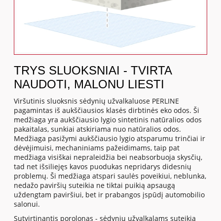
TRYS SLUOKSNIAI - TVIRTA
NAUDOTI, MALONU LIESTI
Viršutinis sluoksnis sėdynių užvalkaluose PERLINE
pagamintas iš aukščiausios klasės dirbtinės eko odos. Ši
medžiaga yra aukščiausio lygio sintetinis natūralios odos
pakaitalas, sunkiai atskiriama nuo natūralios odos.
Medžiaga pasižymi aukščiausio lygio atsparumu trinčiai ir
dėvėjimuisi, mechaniniams pažeidimams, taip pat
medžiaga visiškai nepraleidžia bei neabsorbuoja skysčių,
tad net išsiliejęs kavos puodukas nepridarys didesnių
problemų. Ši medžiaga atspari saulės poveikiui, neblunka,
nedažo paviršių suteikia ne tiktai puikią apsaugą
uždengtam paviršiui, bet ir prabangos įspūdį automobilio
salonui.
Sutvirtinantis porolonas - sėdynių užvalkalams suteikia