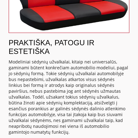
PRAKTIŠKA, PATOGU IR
ESTETIŠKA
Modeliniai sėdynių užvalkalai, kitaip nei universalūs,
gaminami būtent konkrečiam automobilio modeliui, pagal
jo sėdynių formą. Tokie sėdynių užvalkalai automobilyje
bus nepastebimi, užvalkalas atkartos visus sėdynės
linkius bei formą ir atrodys kaip originalus sėdynės
paviršius, nebus pastebima jog ant sėdynės užmautas
užvalkalas. Todėl, užsakant tokius sėdynių užvalkalus,
būtina žinoti apie sėdynių komplektaciją, atsižvelgti į
esančius porankius ar galinės sėdynės dalinio atlenkimo
funkcijas automobilyje, visa tai įtakoja kaip bus siuvami
užvalkalai sėdynėms, nes gaminami užvalkalai taip, kad
neapribotų naudojimosi nei viena iš automobilio
gamintojo numatytų funkcijų.