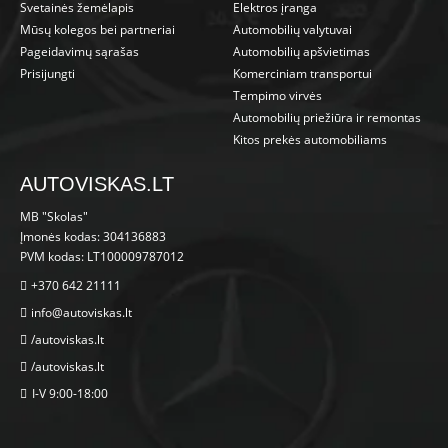
Svetainės žemėlapis
Elektros įranga
Mūsų kolegos bei partneriai
Automobilių valytuvai
Pageidavimų sąrašas
Automobilių apšvietimas
Prisijungti
Komerciniam transportui
Tempimo virvės
Automobilių priežiūra ir remontas
Kitos prekės automobiliams
AUTOVISKAS.LT
MB "Skolas"
Įmonės kodas: 304136883
PVM kodas: LT100009787012
+370 642 21111
info@autoviskas.lt
/autoviskas.lt
/autoviskas.lt
I-V 9:00-18:00