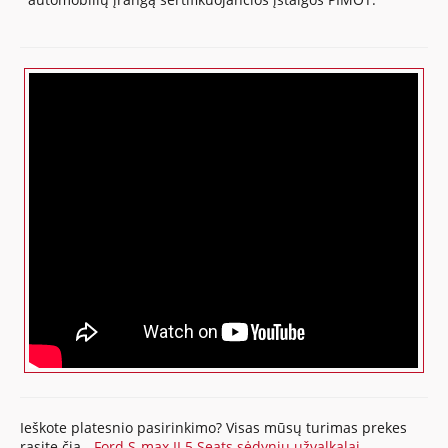
Ieškote platesnio pasirinkimo? Visas mūsų turimas prekes
rasite čia -
Ford S-max II 5 Seats sėdynių užvalkalai