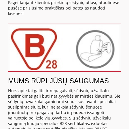
Pageidaujant klientui, priekinių sėdynių atlošų atbulinėse
pusėse prisiūsime praktiškas bei patogias naudoti
kišenes!
MUMS RŪPI JŪSŲ SAUGUMAS
Nors apie tai galite ir nepagalvoti, sėdynių užvalkalų
pasirinkimas gali būti net gyvybės ar mirties klausimu. Šie
sėdynių užvalkalai gaminami šonus susiuvant specialiai
susilpninta siūle, kuri neįtakoja sėdynių šonuose
įmontuotų oro pagalvių darbo ir padeda išsaugoti
vairuotojo bei keleivių gyvybes. Šių sėdynių užvalkalų
saugumą liudija specialus B28 sertifikatas, išduotas
automobilių įrangą sertifikuojančios įstaigos PIMOT.