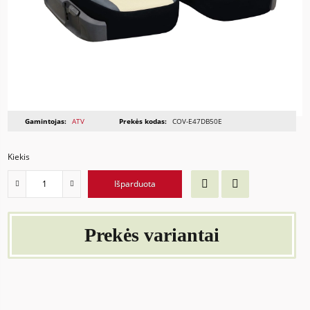
Gamintojas:
ATV
Prekės kodas:
COV-E47DB50E
Kiekis
Išparduota
Prekės variantai