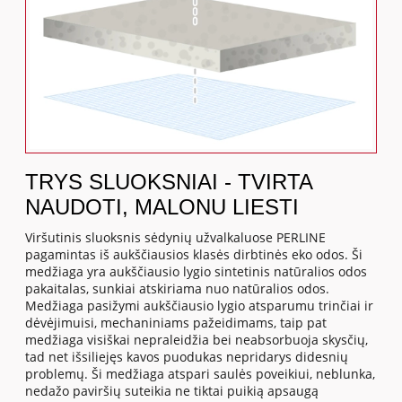
TRYS SLUOKSNIAI - TVIRTA
NAUDOTI, MALONU LIESTI
Viršutinis sluoksnis sėdynių užvalkaluose PERLINE
pagamintas iš aukščiausios klasės dirbtinės eko odos. Ši
medžiaga yra aukščiausio lygio sintetinis natūralios odos
pakaitalas, sunkiai atskiriama nuo natūralios odos.
Medžiaga pasižymi aukščiausio lygio atsparumu trinčiai ir
dėvėjimuisi, mechaniniams pažeidimams, taip pat
medžiaga visiškai nepraleidžia bei neabsorbuoja skysčių,
tad net išsiliejęs kavos puodukas nepridarys didesnių
problemų. Ši medžiaga atspari saulės poveikiui, neblunka,
nedažo paviršių suteikia ne tiktai puikią apsaugą