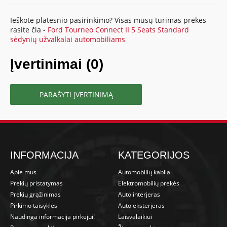
Ieškote platesnio pasirinkimo? Visas mūsų turimas prekes
rasite čia -
Ford Tourneo Connect II 5 Seats Standard
sėdynių užvalkalai automobiliams
Įvertinimai (0)
PARAŠYTI ĮVERTINIMĄ
INFORMACIJA
KATEGORIJOS
Apie mus
Automobilių kabliai
Prekių pristatymas
Elektromobilių prekės
Prekių grąžinimas
Auto interjeras
Pirkimo taisyklės
Auto eksterjeras
Naudinga informacija pirkėjui!
Laisvalaikiui