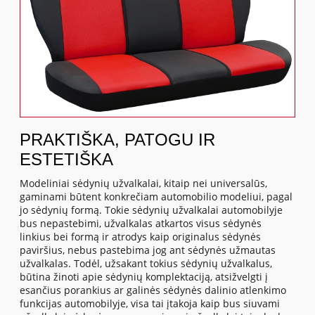
PRAKTIŠKA, PATOGU IR
ESTETIŠKA
Modeliniai sėdynių užvalkalai, kitaip nei universalūs,
gaminami būtent konkrečiam automobilio modeliui, pagal
jo sėdynių formą. Tokie sėdynių užvalkalai automobilyje
bus nepastebimi, užvalkalas atkartos visus sėdynės
linkius bei formą ir atrodys kaip originalus sėdynės
paviršius, nebus pastebima jog ant sėdynės užmautas
užvalkalas. Todėl, užsakant tokius sėdynių užvalkalus,
būtina žinoti apie sėdynių komplektaciją, atsižvelgti į
esančius porankius ar galinės sėdynės dalinio atlenkimo
funkcijas automobilyje, visa tai įtakoja kaip bus siuvami