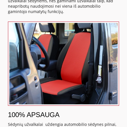
užvalkalai sėdynėms, nes gaminami užvalkalai taip, kad
neapribotų naudojimosi nei viena iš automobilio
gamintojo numatytų funkcijų.
100% APSAUGA
Sėdynių užvalkalai uždengia automobilio sėdynes pilnai,