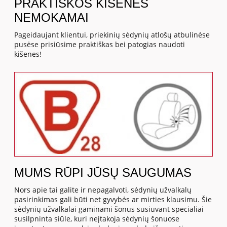
PRAKTIŠKOS KIŠENĖS
NEMOKAMAI
Pageidaujant klientui, priekinių sėdynių atlošų atbulinėse
pusėse prisiūsime praktiškas bei patogias naudoti
kišenes!
MUMS RŪPI JŪSŲ SAUGUMAS
Nors apie tai galite ir nepagalvoti, sėdynių užvalkalų
pasirinkimas gali būti net gyvybės ar mirties klausimu. Šie
sėdynių užvalkalai gaminami šonus susiuvant specialiai
susilpninta siūle, kuri neįtakoja sėdynių šonuose