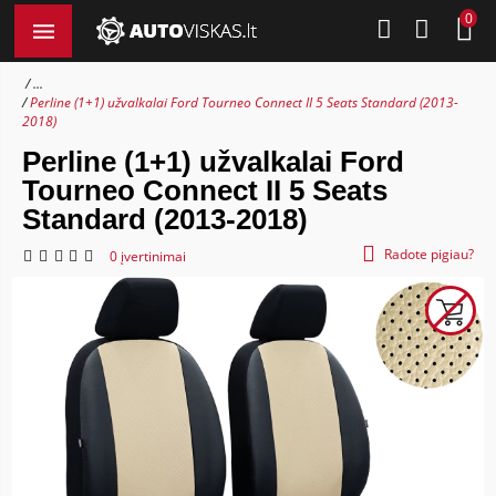
0
...
Perline (1+1) užvalkalai Ford Tourneo Connect II 5 Seats Standard (2013-
2018)
Perline (1+1) užvalkalai Ford
Tourneo Connect II 5 Seats
Standard (2013-2018)
Radote pigiau?
0 įvertinimai