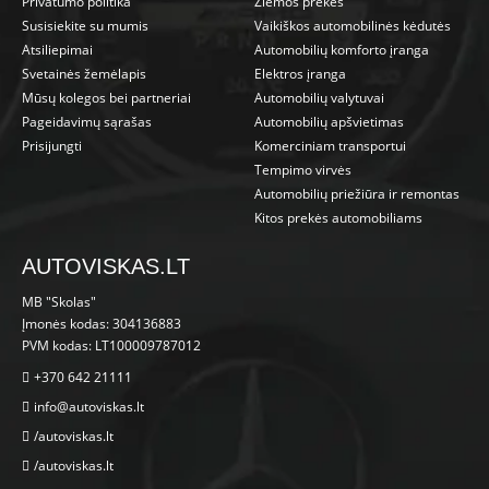
Privatumo politika
Žiemos prekės
Susisiekite su mumis
Vaikiškos automobilinės kėdutės
Atsiliepimai
Automobilių komforto įranga
Svetainės žemėlapis
Elektros įranga
Mūsų kolegos bei partneriai
Automobilių valytuvai
Pageidavimų sąrašas
Automobilių apšvietimas
Prisijungti
Komerciniam transportui
Tempimo virvės
Automobilių priežiūra ir remontas
Kitos prekės automobiliams
AUTOVISKAS.LT
MB "Skolas"
Įmonės kodas: 304136883
PVM kodas: LT100009787012
+370 642 21111
info@autoviskas.lt
/autoviskas.lt
/autoviskas.lt