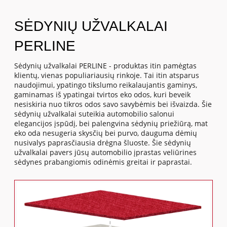
SĖDYNIŲ UŽVALKALAI
PERLINE
Sėdynių užvalkalai PERLINE - produktas itin pamėgtas
klientų, vienas populiariausių rinkoje. Tai itin atsparus
naudojimui, ypatingo tikslumo reikalaujantis gaminys,
gaminamas iš ypatingai tvirtos eko odos, kuri beveik
nesiskiria nuo tikros odos savo savybėmis bei išvaizda. Šie
sėdynių užvalkalai suteikia automobilio salonui
elegancijos įspūdį, bei palengvina sėdynių priežiūrą, mat
eko oda nesugeria skysčių bei purvo, dauguma dėmių
nusivalys paprasčiausia drėgna šluoste. Šie sėdynių
užvalkalai pavers jūsų automobilio įprastas veliūrines
sėdynes prabangiomis odinėmis greitai ir paprastai.