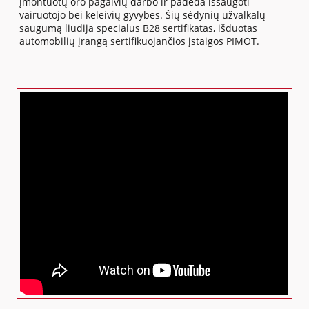
įmontuotų oro pagalvių darbo ir padeda išsaugoti
vairuotojo bei keleivių gyvybes. Šių sėdynių užvalkalų
saugumą liudija specialus B28 sertifikatas, išduotas
automobilių įrangą sertifikuojančios įstaigos PIMOT.