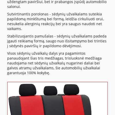
uždengtam paviršiui, bet ir prabangos įspūdį automobilio
salonui.
Sutvirtinantis porolonas - sėdynių užvalkalams suteikia
papildomą minkštumą bei formą, leidžia cirkuliuoti orui,
nesukelia alerginių reakcijų bei yra saugus naudoti net
vaikams.
Stabilizuojantis pamušalas - sėdynių užvalkalams padeda
įgauti reikiamą formą, saugo nuo išsitampymo bei trinties
į sėdynės paviršių ir papildomo dėvėjimosi.
Visos sėdynių užvalkalų dalys yra pagamintos
panaudojant šias tris medžiagas, trisluoksnė medžiaga
naudojama net sėdynių užvalkalų nugarinei daliai bei
galvos atramų užvalkalams, šie automobilių užvalkalai
garantuoja 100% kokybę.