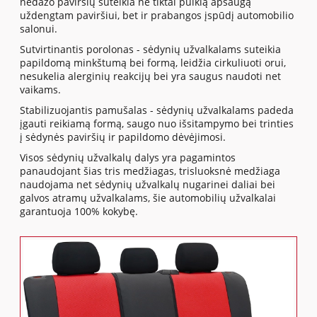
nedažo paviršių suteikia ne tiktai puikią apsaugą
uždengtam paviršiui, bet ir prabangos įspūdį automobilio
salonui.
Sutvirtinantis porolonas - sėdynių užvalkalams suteikia
papildomą minkštumą bei formą, leidžia cirkuliuoti orui,
nesukelia alerginių reakcijų bei yra saugus naudoti net
vaikams.
Stabilizuojantis pamušalas - sėdynių užvalkalams padeda
įgauti reikiamą formą, saugo nuo išsitampymo bei trinties
į sėdynės paviršių ir papildomo dėvėjimosi.
Visos sėdynių užvalkalų dalys yra pagamintos
panaudojant šias tris medžiagas, trisluoksnė medžiaga
naudojama net sėdynių užvalkalų nugarinei daliai bei
galvos atramų užvalkalams, šie automobilių užvalkalai
garantuoja 100% kokybę.