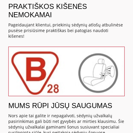
PRAKTIŠKOS KIŠENĖS
NEMOKAMAI
Pageidaujant klientui, priekinių sėdynių atlošų atbulinėse
pusėse prisiūsime praktiškas bei patogias naudoti
kišenes!
MUMS RŪPI JŪSŲ SAUGUMAS
Nors apie tai galite ir nepagalvoti, sėdynių užvalkalų
pasirinkimas gali būti net gyvybės ar mirties klausimu. Šie
sėdynių užvalkalai gaminami šonus susiuvant specialiai
susilpninta siūle, kuri neįtakoja sėdynių šonuose