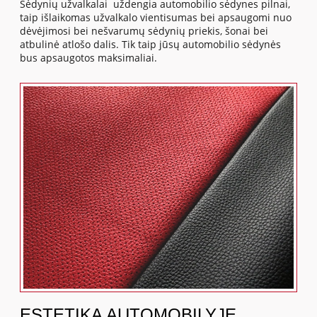
Sėdynių užvalkalai uždengia automobilio sėdynes pilnai,
taip išlaikomas užvalkalo vientisumas bei apsaugomi nuo
dėvėjimosi bei nešvarumų sėdynių priekis, šonai bei
atbulinė atlošo dalis. Tik taip jūsų automobilio sėdynės
bus apsaugotos maksimaliai.
ESTETIKA AUTOMOBILYJE