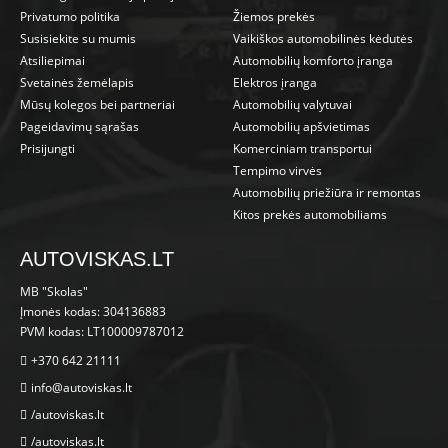
Privatumo politika
Žiemos prekės
Susisiekite su mumis
Vaikiškos automobilinės kėdutės
Atsiliepimai
Automobilių komforto įranga
Svetainės žemėlapis
Elektros įranga
Mūsų kolegos bei partneriai
Automobilių valytuvai
Pageidavimų sąrašas
Automobilių apšvietimas
Prisijungti
Komerciniam transportui
Tempimo virvės
Automobilių priežiūra ir remontas
Kitos prekės automobiliams
AUTOVISKAS.LT
MB "Skolas"
Įmonės kodas: 304136883
PVM kodas: LT100009787012
+370 642 21111
info@autoviskas.lt
/autoviskas.lt
/autoviskas.lt