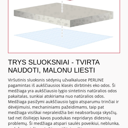
TRYS SLUOKSNIAI - TVIRTA
NAUDOTI, MALONU LIESTI
Viršutinis sluoksnis sėdynių užvalkaluose PERLINE
pagamintas iš aukščiausios klasės dirbtinės eko odos. Ši
medžiaga yra aukščiausio lygio sintetinis natūralios odos
pakaitalas, sunkiai atskiriama nuo natūralios odos.
Medžiaga pasižymi aukščiausio lygio atsparumu trinčiai ir
dėvėjimuisi, mechaniniams pažeidimams, taip pat
medžiaga visiškai nepraleidžia bei neabsorbuoja skysčių,
tad net išsiliejęs kavos puodukas nepridarys didesnių
problemų. Ši medžiaga atspari saulės poveikiui, neblunka,