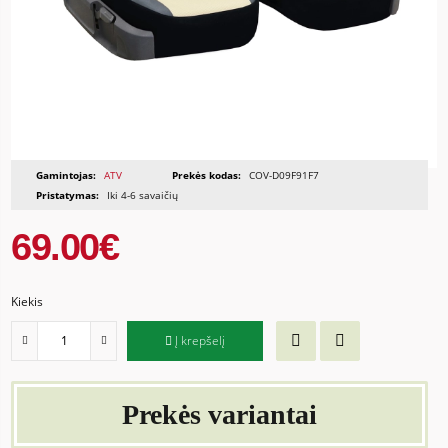
Gamintojas:
ATV
Prekės kodas:
COV-D09F91F7
Pristatymas:
Iki 4-6 savaičių
69.00€
Kiekis
Į krepšelį
Prekės variantai