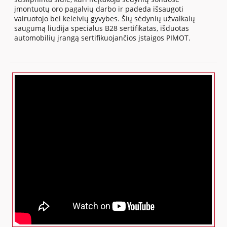
įmontuotų oro pagalvių darbo ir padeda išsaugoti
vairuotojo bei keleivių gyvybes. Šių sėdynių užvalkalų
saugumą liudija specialus B28 sertifikatas, išduotas
automobilių įrangą sertifikuojančios įstaigos PIMOT.