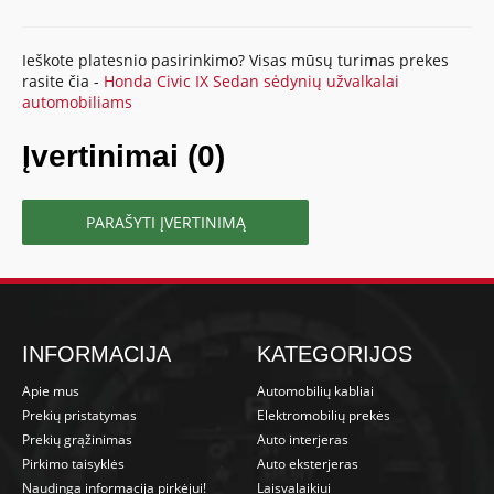
Ieškote platesnio pasirinkimo? Visas mūsų turimas prekes
rasite čia -
Honda Civic IX Sedan sėdynių užvalkalai
automobiliams
Įvertinimai (0)
PARAŠYTI ĮVERTINIMĄ
INFORMACIJA
KATEGORIJOS
Apie mus
Automobilių kabliai
Prekių pristatymas
Elektromobilių prekės
Prekių grąžinimas
Auto interjeras
Pirkimo taisyklės
Auto eksterjeras
Naudinga informacija pirkėjui!
Laisvalaikiui