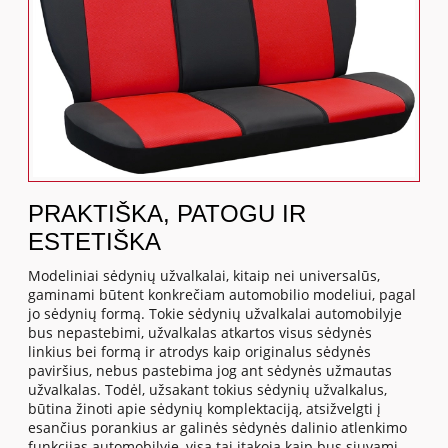
PRAKTIŠKA, PATOGU IR
ESTETIŠKA
Modeliniai sėdynių užvalkalai, kitaip nei universalūs,
gaminami būtent konkrečiam automobilio modeliui, pagal
jo sėdynių formą. Tokie sėdynių užvalkalai automobilyje
bus nepastebimi, užvalkalas atkartos visus sėdynės
linkius bei formą ir atrodys kaip originalus sėdynės
paviršius, nebus pastebima jog ant sėdynės užmautas
užvalkalas. Todėl, užsakant tokius sėdynių užvalkalus,
būtina žinoti apie sėdynių komplektaciją, atsižvelgti į
esančius porankius ar galinės sėdynės dalinio atlenkimo
funkcijas automobilyje, visa tai įtakoja kaip bus siuvami