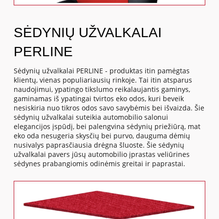
SĖDYNIŲ UŽVALKALAI
PERLINE
Sėdynių užvalkalai PERLINE - produktas itin pamėgtas
klientų, vienas populiariausių rinkoje. Tai itin atsparus
naudojimui, ypatingo tikslumo reikalaujantis gaminys,
gaminamas iš ypatingai tvirtos eko odos, kuri beveik
nesiskiria nuo tikros odos savo savybėmis bei išvaizda. Šie
sėdynių užvalkalai suteikia automobilio salonui
elegancijos įspūdį, bei palengvina sėdynių priežiūrą, mat
eko oda nesugeria skysčių bei purvo, dauguma dėmių
nusivalys paprasčiausia drėgna šluoste. Šie sėdynių
užvalkalai pavers jūsų automobilio įprastas veliūrines
sėdynes prabangiomis odinėmis greitai ir paprastai.