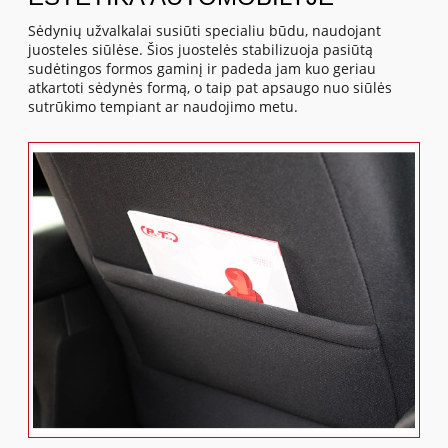
Sėdynių užvalkalai susiūti specialiu būdu, naudojant
juosteles siūlėse. Šios juostelės stabilizuoja pasiūtą
sudėtingos formos gaminį ir padeda jam kuo geriau
atkartoti sėdynės formą, o taip pat apsaugo nuo siūlės
sutrūkimo tempiant ar naudojimo metu.