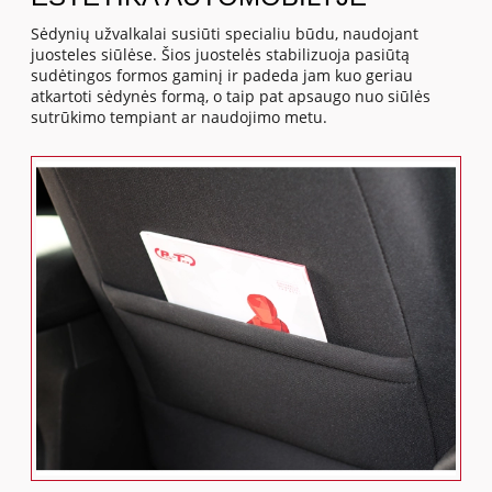
Sėdynių užvalkalai susiūti specialiu būdu, naudojant
juosteles siūlėse. Šios juostelės stabilizuoja pasiūtą
sudėtingos formos gaminį ir padeda jam kuo geriau
atkartoti sėdynės formą, o taip pat apsaugo nuo siūlės
sutrūkimo tempiant ar naudojimo metu.