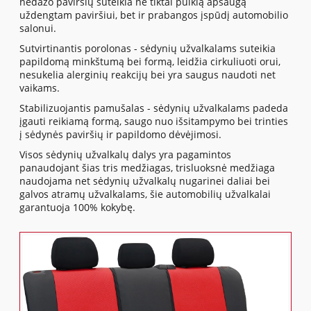
nedažo paviršių suteikia ne tiktai puikią apsaugą
uždengtam paviršiui, bet ir prabangos įspūdį automobilio
salonui.
Sutvirtinantis porolonas - sėdynių užvalkalams suteikia
papildomą minkštumą bei formą, leidžia cirkuliuoti orui,
nesukelia alerginių reakcijų bei yra saugus naudoti net
vaikams.
Stabilizuojantis pamušalas - sėdynių užvalkalams padeda
įgauti reikiamą formą, saugo nuo išsitampymo bei trinties
į sėdynės paviršių ir papildomo dėvėjimosi.
Visos sėdynių užvalkalų dalys yra pagamintos
panaudojant šias tris medžiagas, trisluoksnė medžiaga
naudojama net sėdynių užvalkalų nugarinei daliai bei
galvos atramų užvalkalams, šie automobilių užvalkalai
garantuoja 100% kokybę.