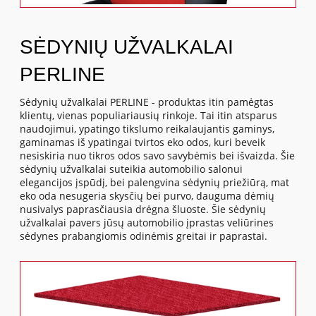
SĖDYNIŲ UŽVALKALAI
PERLINE
Sėdynių užvalkalai PERLINE - produktas itin pamėgtas
klientų, vienas populiariausių rinkoje. Tai itin atsparus
naudojimui, ypatingo tikslumo reikalaujantis gaminys,
gaminamas iš ypatingai tvirtos eko odos, kuri beveik
nesiskiria nuo tikros odos savo savybėmis bei išvaizda. Šie
sėdynių užvalkalai suteikia automobilio salonui
elegancijos įspūdį, bei palengvina sėdynių priežiūrą, mat
eko oda nesugeria skysčių bei purvo, dauguma dėmių
nusivalys paprasčiausia drėgna šluoste. Šie sėdynių
užvalkalai pavers jūsų automobilio įprastas veliūrines
sėdynes prabangiomis odinėmis greitai ir paprastai.