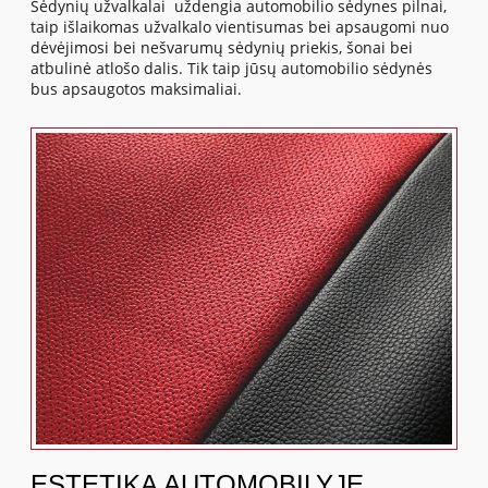
Sėdynių užvalkalai uždengia automobilio sėdynes pilnai,
taip išlaikomas užvalkalo vientisumas bei apsaugomi nuo
dėvėjimosi bei nešvarumų sėdynių priekis, šonai bei
atbulinė atlošo dalis. Tik taip jūsų automobilio sėdynės
bus apsaugotos maksimaliai.
ESTETIKA AUTOMOBILYJE