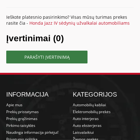
Ieškote platesnio pasirinkimo? Visas mūsų turimas prekes
rasite čia -
Honda Jazz IV sėdynių užvalkalai automobiliams
Įvertinimai (0)
PARAŠYTI ĮVERTINIMĄ
INFORMACIJA
KATEGORIJOS
Apie mus
Automobilių kabliai
Prekių pristatymas
Elektromobilių prekės
Prekių grąžinimas
Auto interjeras
Pirkimo taisyklės
Auto eksterjeras
Naudinga informacija pirkėjui!
Laisvalaikiui
Privatumo politika
Žiemos prekės