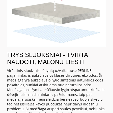
TRYS SLUOKSNIAI - TVIRTA
NAUDOTI, MALONU LIESTI
Viršutinis sluoksnis sėdynių užvalkaluose PERLINE
pagamintas iš aukščiausios klasės dirbtinės eko odos. Ši
medžiaga yra aukščiausio lygio sintetinis natūralios odos
pakaitalas, sunkiai atskiriama nuo natūralios odos.
Medžiaga pasižymi aukščiausio lygio atsparumu trinčiai ir
dėvėjimuisi, mechaniniams pažeidimams, taip pat
medžiaga visiškai nepraleidžia bei neabsorbuoja skysčių,
tad net išsiliejęs kavos puodukas nepridarys didesnių
problemų. Ši medžiaga atspari saulės poveikiui, neblunka,