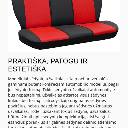
PRAKTIŠKA, PATOGU IR
ESTETIŠKA
Modeliniai sėdynių užvalkalai, kitaip nei universalūs,
gaminami būtent konkrečiam automobilio modeliui, pagal
jo sėdynių formą. Tokie sėdynių užvalkalai automobilyje
bus nepastebimi, užvalkalas atkartos visus sėdynės
linkius bei formą ir atrodys kaip originalus sėdynės
paviršius, nebus pastebima jog ant sėdynės užmautas
užvalkalas. Todėl, užsakant tokius sėdynių užvalkalus,
būtina žinoti apie sėdynių komplektaciją, atsižvelgti į
esančius porankius ar galinės sėdynės dalinio atlenkimo
funkcijas automobilyje, visa tai įtakoja kaip bus siuvami