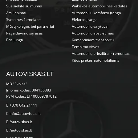
Susisiekite su mumis
Vaikiškos automobilinės kėdutės
Atsiliepimai
Automobilių komforto įranga
Svetainės žemėlapis
Elektros įranga
Mūsų kolegos bei partneriai
Automobilių valytuvai
Pageidavimų sąrašas
Automobilių apšvietimas
Prisijungti
Komerciniam transportui
Tempimo virvės
Automobilių priežiūra ir remontas
Kitos prekės automobiliams
AUTOVISKAS.LT
MB "Skolas"
Įmonės kodas: 304136883
PVM kodas: LT100009787012
+370 642 21111
info@autoviskas.lt
/autoviskas.lt
/autoviskas.lt