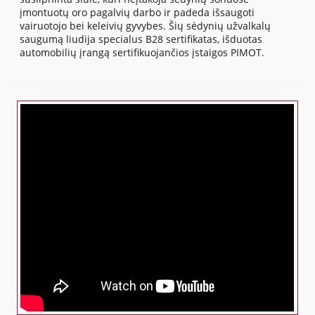
įmontuotų oro pagalvių darbo ir padeda išsaugoti
vairuotojo bei keleivių gyvybes. Šių sėdynių užvalkalų
saugumą liudija specialus B28 sertifikatas, išduotas
automobilių įrangą sertifikuojančios įstaigos PIMOT.