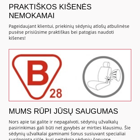
PRAKTIŠKOS KIŠENĖS
NEMOKAMAI
Pageidaujant klientui, priekinių sėdynių atlošų atbulinėse
pusėse prisiūsime praktiškas bei patogias naudoti
kišenes!
MUMS RŪPI JŪSŲ SAUGUMAS
Nors apie tai galite ir nepagalvoti, sėdynių užvalkalų
pasirinkimas gali būti net gyvybės ar mirties klausimu. Šie
sėdynių užvalkalai gaminami šonus susiuvant specialiai
susilpninta siūle, kuri neįtakoja sėdynių šonuose