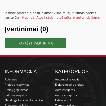
Ieškote platesnio pasirinkimo? Visas mūsų turimas prekes
rasite čia -
Hyundai Atos I sėdynių užvalkalai automobiliams
Įvertinimai (0)
PARAŠYTI ĮVERTINIMĄ
INFORMACIJA
KATEGORIJOS
Apie mus
Automobilių kabliai
Prekių pristatymas
Elektromobilių prekės
Prekių grąžinimas
Auto interjeras
Pirkimo taisyklės
Auto eksterjeras
Naudinga informacija pirkėjui!
Laisvalaikiui
Privatumo politika
Žiemos prekės