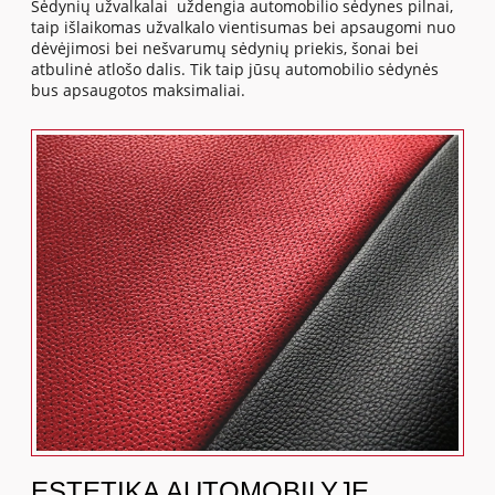
Sėdynių užvalkalai uždengia automobilio sėdynes pilnai,
taip išlaikomas užvalkalo vientisumas bei apsaugomi nuo
dėvėjimosi bei nešvarumų sėdynių priekis, šonai bei
atbulinė atlošo dalis. Tik taip jūsų automobilio sėdynės
bus apsaugotos maksimaliai.
ESTETIKA AUTOMOBILYJE