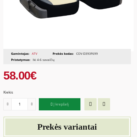
Gamintojas:
ATV
Prekės kodas:
COV-D393F699
Pristatymas:
Iki 4-6 savaičių
58.00€
Kiekis
Į krepšelį
Prekės variantai