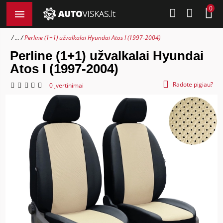
0
...
Perline (1+1) užvalkalai Hyundai Atos I (1997-2004)
Perline (1+1) užvalkalai Hyundai
Atos I (1997-2004)
Radote pigiau?
0 įvertinimai