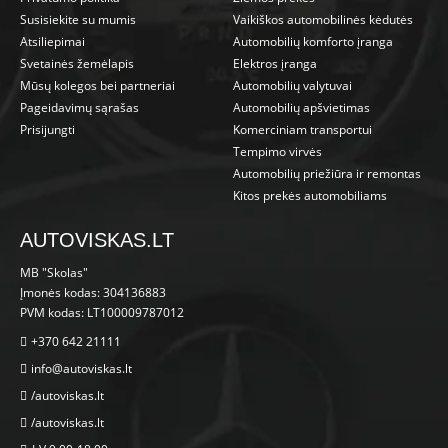
Susisiekite su mumis
Vaikiškos automobilinės kėdutės
Atsiliepimai
Automobilių komforto įranga
Svetainės žemėlapis
Elektros įranga
Mūsų kolegos bei partneriai
Automobilių valytuvai
Pageidavimų sąrašas
Automobilių apšvietimas
Prisijungti
Komerciniam transportui
Tempimo virvės
Automobilių priežiūra ir remontas
Kitos prekės automobiliams
AUTOVISKAS.LT
MB "Skolas"
Įmonės kodas: 304136883
PVM kodas: LT100009787012
+370 642 21111
info@autoviskas.lt
/autoviskas.lt
/autoviskas.lt