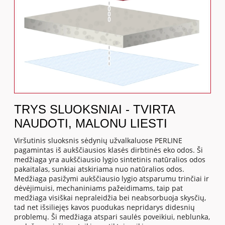
TRYS SLUOKSNIAI - TVIRTA
NAUDOTI, MALONU LIESTI
Viršutinis sluoksnis sėdynių užvalkaluose PERLINE
pagamintas iš aukščiausios klasės dirbtinės eko odos. Ši
medžiaga yra aukščiausio lygio sintetinis natūralios odos
pakaitalas, sunkiai atskiriama nuo natūralios odos.
Medžiaga pasižymi aukščiausio lygio atsparumu trinčiai ir
dėvėjimuisi, mechaniniams pažeidimams, taip pat
medžiaga visiškai nepraleidžia bei neabsorbuoja skysčių,
tad net išsiliejęs kavos puodukas nepridarys didesnių
problemų. Ši medžiaga atspari saulės poveikiui, neblunka,