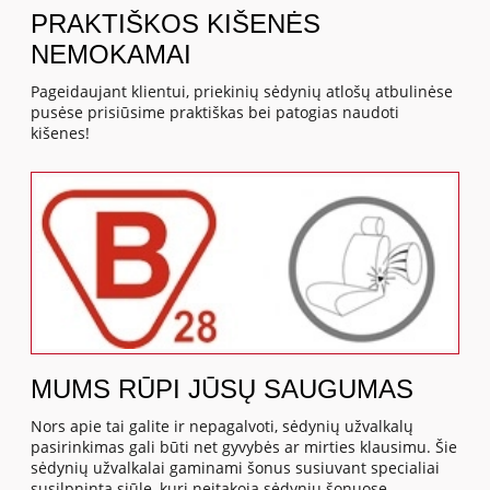
PRAKTIŠKOS KIŠENĖS
NEMOKAMAI
Pageidaujant klientui, priekinių sėdynių atlošų atbulinėse
pusėse prisiūsime praktiškas bei patogias naudoti
kišenes!
MUMS RŪPI JŪSŲ SAUGUMAS
Nors apie tai galite ir nepagalvoti, sėdynių užvalkalų
pasirinkimas gali būti net gyvybės ar mirties klausimu. Šie
sėdynių užvalkalai gaminami šonus susiuvant specialiai
susilpninta siūle, kuri neįtakoja sėdynių šonuose