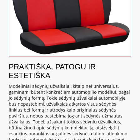
PRAKTIŠKA, PATOGU IR
ESTETIŠKA
Modeliniai sėdynių užvalkalai, kitaip nei universalūs,
gaminami būtent konkrečiam automobilio modeliui, pagal
jo sėdynių formą. Tokie sėdynių užvalkalai automobilyje
bus nepastebimi, užvalkalas atkartos visus sėdynės
linkius bei formą ir atrodys kaip originalus sėdynės
paviršius, nebus pastebima jog ant sėdynės užmautas
užvalkalas. Todėl, užsakant tokius sėdynių užvalkalus,
būtina žinoti apie sėdynių komplektaciją, atsižvelgti į
esančius porankius ar galinės sėdynės dalinio atlenkimo
funkcijas automobilyje, visa tai įtakoja kaip bus siuvami