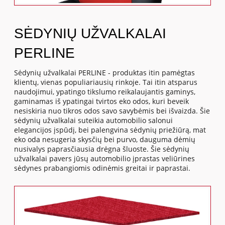
SĖDYNIŲ UŽVALKALAI
PERLINE
Sėdynių užvalkalai PERLINE - produktas itin pamėgtas
klientų, vienas populiariausių rinkoje. Tai itin atsparus
naudojimui, ypatingo tikslumo reikalaujantis gaminys,
gaminamas iš ypatingai tvirtos eko odos, kuri beveik
nesiskiria nuo tikros odos savo savybėmis bei išvaizda. Šie
sėdynių užvalkalai suteikia automobilio salonui
elegancijos įspūdį, bei palengvina sėdynių priežiūrą, mat
eko oda nesugeria skysčių bei purvo, dauguma dėmių
nusivalys paprasčiausia drėgna šluoste. Šie sėdynių
užvalkalai pavers jūsų automobilio įprastas veliūrines
sėdynes prabangiomis odinėmis greitai ir paprastai.