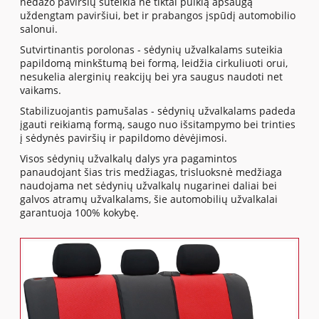
nedažo paviršių suteikia ne tiktai puikią apsaugą
uždengtam paviršiui, bet ir prabangos įspūdį automobilio
salonui.
Sutvirtinantis porolonas - sėdynių užvalkalams suteikia
papildomą minkštumą bei formą, leidžia cirkuliuoti orui,
nesukelia alerginių reakcijų bei yra saugus naudoti net
vaikams.
Stabilizuojantis pamušalas - sėdynių užvalkalams padeda
įgauti reikiamą formą, saugo nuo išsitampymo bei trinties
į sėdynės paviršių ir papildomo dėvėjimosi.
Visos sėdynių užvalkalų dalys yra pagamintos
panaudojant šias tris medžiagas, trisluoksnė medžiaga
naudojama net sėdynių užvalkalų nugarinei daliai bei
galvos atramų užvalkalams, šie automobilių užvalkalai
garantuoja 100% kokybę.