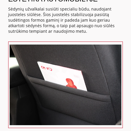
Sėdynių užvalkalai susiūti specialiu būdu, naudojant
juosteles siūlėse. Šios juostelės stabilizuoja pasiūtą
sudėtingos formos gaminį ir padeda jam kuo geriau
atkartoti sėdynės formą, o taip pat apsaugo nuo siūlės
sutrūkimo tempiant ar naudojimo metu.