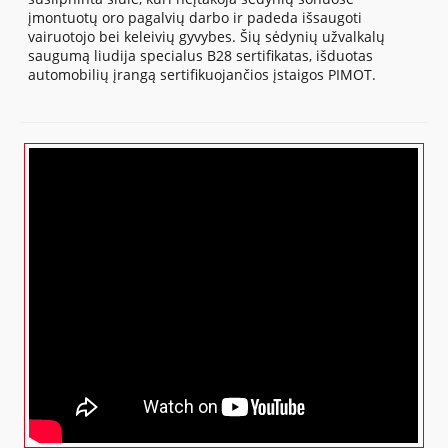
įmontuotų oro pagalvių darbo ir padeda išsaugoti
vairuotojo bei keleivių gyvybes. Šių sėdynių užvalkalų
saugumą liudija specialus B28 sertifikatas, išduotas
automobilių įrangą sertifikuojančios įstaigos PIMOT.