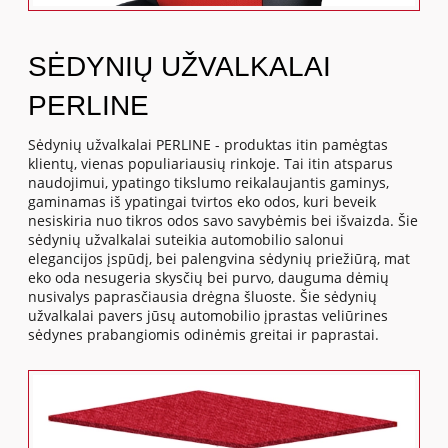
SĖDYNIŲ UŽVALKALAI
PERLINE
Sėdynių užvalkalai PERLINE - produktas itin pamėgtas
klientų, vienas populiariausių rinkoje. Tai itin atsparus
naudojimui, ypatingo tikslumo reikalaujantis gaminys,
gaminamas iš ypatingai tvirtos eko odos, kuri beveik
nesiskiria nuo tikros odos savo savybėmis bei išvaizda. Šie
sėdynių užvalkalai suteikia automobilio salonui
elegancijos įspūdį, bei palengvina sėdynių priežiūrą, mat
eko oda nesugeria skysčių bei purvo, dauguma dėmių
nusivalys paprasčiausia drėgna šluoste. Šie sėdynių
užvalkalai pavers jūsų automobilio įprastas veliūrines
sėdynes prabangiomis odinėmis greitai ir paprastai.