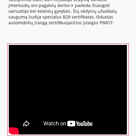
įmontuotų oro pagalvių darbo ir padeda išsaugoti
vairuotojo bei keleivių gyvybes. Šių sėdynių užvalkalų
saugumą liudija specialus B28 sertifikatas, išduotas
automobilių įrangą sertifikuojančios įstaigos PIMOT.