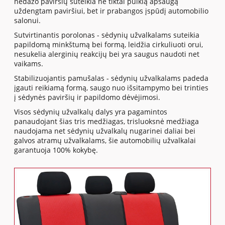
nedažo paviršių suteikia ne tiktai puikią apsaugą
uždengtam paviršiui, bet ir prabangos įspūdį automobilio
salonui.
Sutvirtinantis porolonas - sėdynių užvalkalams suteikia
papildomą minkštumą bei formą, leidžia cirkuliuoti orui,
nesukelia alerginių reakcijų bei yra saugus naudoti net
vaikams.
Stabilizuojantis pamušalas - sėdynių užvalkalams padeda
įgauti reikiamą formą, saugo nuo išsitampymo bei trinties
į sėdynės paviršių ir papildomo dėvėjimosi.
Visos sėdynių užvalkalų dalys yra pagamintos
panaudojant šias tris medžiagas, trisluoksnė medžiaga
naudojama net sėdynių užvalkalų nugarinei daliai bei
galvos atramų užvalkalams, šie automobilių užvalkalai
garantuoja 100% kokybę.