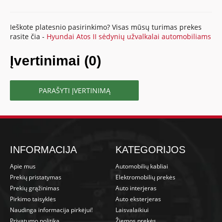
Ieškote platesnio pasirinkimo? Visas mūsų turimas prekes
rasite čia -
Hyundai Atos II sėdynių užvalkalai automobiliams
Įvertinimai (0)
PARAŠYTI ĮVERTINIMĄ
INFORMACIJA
KATEGORIJOS
Apie mus
Automobilių kabliai
Prekių pristatymas
Elektromobilių prekės
Prekių grąžinimas
Auto interjeras
Pirkimo taisyklės
Auto eksterjeras
Naudinga informacija pirkėjui!
Laisvalaikiui
Privatumo politika
Žiemos prekės