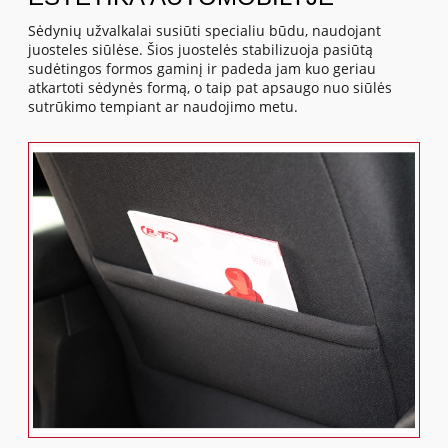
Sėdynių užvalkalai susiūti specialiu būdu, naudojant
juosteles siūlėse. Šios juostelės stabilizuoja pasiūtą
sudėtingos formos gaminį ir padeda jam kuo geriau
atkartoti sėdynės formą, o taip pat apsaugo nuo siūlės
sutrūkimo tempiant ar naudojimo metu.