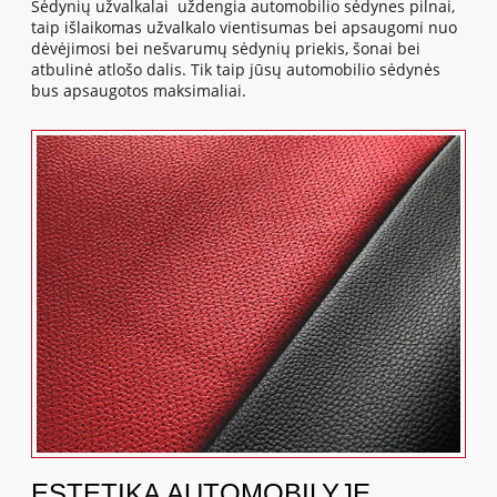
Sėdynių užvalkalai uždengia automobilio sėdynes pilnai,
taip išlaikomas užvalkalo vientisumas bei apsaugomi nuo
dėvėjimosi bei nešvarumų sėdynių priekis, šonai bei
atbulinė atlošo dalis. Tik taip jūsų automobilio sėdynės
bus apsaugotos maksimaliai.
ESTETIKA AUTOMOBILYJE