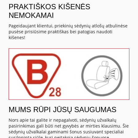
PRAKTIŠKOS KIŠENĖS
NEMOKAMAI
Pageidaujant klientui, priekinių sėdynių atlošų atbulinėse
pusėse prisiūsime praktiškas bei patogias naudoti
kišenes!
MUMS RŪPI JŪSŲ SAUGUMAS
Nors apie tai galite ir nepagalvoti, sėdynių užvalkalų
pasirinkimas gali būti net gyvybės ar mirties klausimu. Šie
sėdynių užvalkalai gaminami šonus susiuvant specialiai
susilpninta siūle, kuri neįtakoja sėdynių šonuose