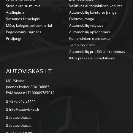
Susisiekite su mumis
Vaikiškos automobilinės kėdutės
Atsiliepimai
Automobilių komforto įranga
Svetainės žemėlapis
Elektros įranga
Mūsų kolegos bei partneriai
Automobilių valytuvai
Pageidavimų sąrašas
Automobilių apšvietimas
Prisijungti
Komerciniam transportui
Tempimo virvės
Automobilių priežiūra ir remontas
Kitos prekės automobiliams
AUTOVISKAS.LT
MB "Skolas"
Įmonės kodas: 304136883
PVM kodas: LT100009787012
+370 642 21111
info@autoviskas.lt
/autoviskas.lt
/autoviskas.lt