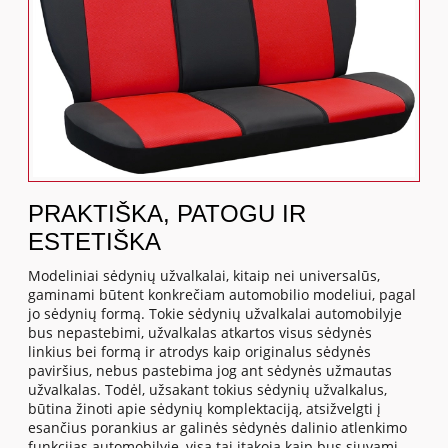
PRAKTIŠKA, PATOGU IR
ESTETIŠKA
Modeliniai sėdynių užvalkalai, kitaip nei universalūs,
gaminami būtent konkrečiam automobilio modeliui, pagal
jo sėdynių formą. Tokie sėdynių užvalkalai automobilyje
bus nepastebimi, užvalkalas atkartos visus sėdynės
linkius bei formą ir atrodys kaip originalus sėdynės
paviršius, nebus pastebima jog ant sėdynės užmautas
užvalkalas. Todėl, užsakant tokius sėdynių užvalkalus,
būtina žinoti apie sėdynių komplektaciją, atsižvelgti į
esančius porankius ar galinės sėdynės dalinio atlenkimo
funkcijas automobilyje, visa tai įtakoja kaip bus siuvami