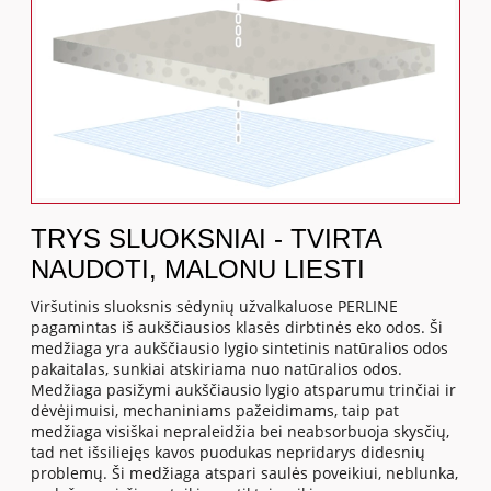
TRYS SLUOKSNIAI - TVIRTA
NAUDOTI, MALONU LIESTI
Viršutinis sluoksnis sėdynių užvalkaluose PERLINE
pagamintas iš aukščiausios klasės dirbtinės eko odos. Ši
medžiaga yra aukščiausio lygio sintetinis natūralios odos
pakaitalas, sunkiai atskiriama nuo natūralios odos.
Medžiaga pasižymi aukščiausio lygio atsparumu trinčiai ir
dėvėjimuisi, mechaniniams pažeidimams, taip pat
medžiaga visiškai nepraleidžia bei neabsorbuoja skysčių,
tad net išsiliejęs kavos puodukas nepridarys didesnių
problemų. Ši medžiaga atspari saulės poveikiui, neblunka,