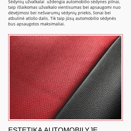
Sėdynių užvalkalai uždengia automobilio sėdynes pilnai,
taip išlaikomas užvalkalo vientisumas bei apsaugomi nuo
dėvėjimosi bei nešvarumų sėdynių priekis, šonai bei
atbulinė atlošo dalis. Tik taip jūsų automobilio sėdynės
bus apsaugotos maksimaliai.
ESTETIKA AUTOMOBILYJE