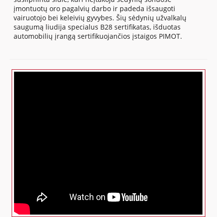
įmontuotų oro pagalvių darbo ir padeda išsaugoti
vairuotojo bei keleivių gyvybes. Šių sėdynių užvalkalų
saugumą liudija specialus B28 sertifikatas, išduotas
automobilių įrangą sertifikuojančios įstaigos PIMOT.