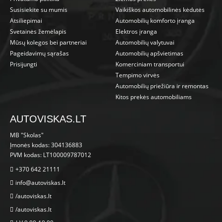
Susisiekite su mumis
Vaikiškos automobilinės kėdutės
Atsiliepimai
Automobilių komforto įranga
Svetainės žemėlapis
Elektros įranga
Mūsų kolegos bei partneriai
Automobilių valytuvai
Pageidavimų sąrašas
Automobilių apšvietimas
Prisijungti
Komerciniam transportui
Tempimo virvės
Automobilių priežiūra ir remontas
Kitos prekės automobiliams
AUTOVISKAS.LT
MB "Skolas"
Įmonės kodas: 304136883
PVM kodas: LT100009787012
+370 642 21111
info@autoviskas.lt
/autoviskas.lt
/autoviskas.lt