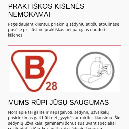
PRAKTIŠKOS KIŠENĖS
NEMOKAMAI
Pageidaujant klientui, priekinių sėdynių atlošų atbulinėse
pusėse prisiūsime praktiškas bei patogias naudoti
kišenes!
MUMS RŪPI JŪSŲ SAUGUMAS
Nors apie tai galite ir nepagalvoti, sėdynių užvalkalų
pasirinkimas gali būti net gyvybės ar mirties klausimu. Šie
sėdynių užvalkalai gaminami šonus susiuvant specialiai
susilpninta siūle, kuri neįtakoja sėdynių šonuose