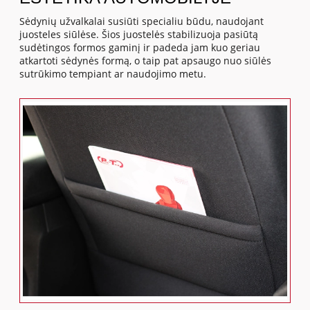
Sėdynių užvalkalai susiūti specialiu būdu, naudojant
juosteles siūlėse. Šios juostelės stabilizuoja pasiūtą
sudėtingos formos gaminį ir padeda jam kuo geriau
atkartoti sėdynės formą, o taip pat apsaugo nuo siūlės
sutrūkimo tempiant ar naudojimo metu.