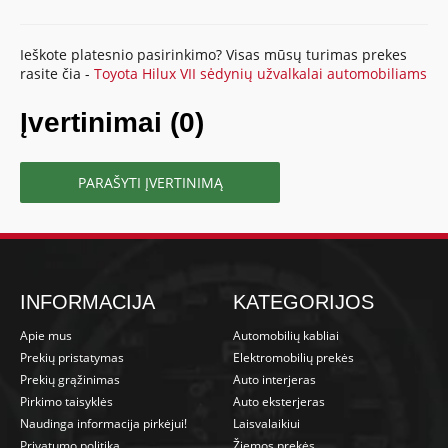
Ieškote platesnio pasirinkimo? Visas mūsų turimas prekes
rasite čia -
Toyota Hilux VII sėdynių užvalkalai automobiliams
Įvertinimai (0)
PARAŠYTI ĮVERTINIMĄ
INFORMACIJA
KATEGORIJOS
Apie mus
Automobilių kabliai
Prekių pristatymas
Elektromobilių prekės
Prekių grąžinimas
Auto interjeras
Pirkimo taisyklės
Auto eksterjeras
Naudinga informacija pirkėjui!
Laisvalaikiui
Privatumo politika
Žiemos prekės