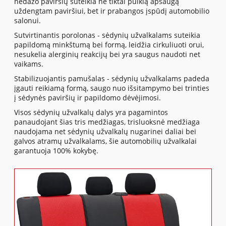
nedažo paviršių suteikia ne tiktai puikią apsaugą
uždengtam paviršiui, bet ir prabangos įspūdį automobilio
salonui.
Sutvirtinantis porolonas - sėdynių užvalkalams suteikia
papildomą minkštumą bei formą, leidžia cirkuliuoti orui,
nesukelia alerginių reakcijų bei yra saugus naudoti net
vaikams.
Stabilizuojantis pamušalas - sėdynių užvalkalams padeda
įgauti reikiamą formą, saugo nuo išsitampymo bei trinties
į sėdynės paviršių ir papildomo dėvėjimosi.
Visos sėdynių užvalkalų dalys yra pagamintos
panaudojant šias tris medžiagas, trisluoksnė medžiaga
naudojama net sėdynių užvalkalų nugarinei daliai bei
galvos atramų užvalkalams, šie automobilių užvalkalai
garantuoja 100% kokybę.