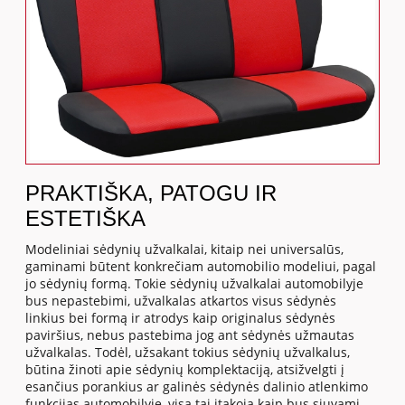
PRAKTIŠKA, PATOGU IR
ESTETIŠKA
Modeliniai sėdynių užvalkalai, kitaip nei universalūs,
gaminami būtent konkrečiam automobilio modeliui, pagal
jo sėdynių formą. Tokie sėdynių užvalkalai automobilyje
bus nepastebimi, užvalkalas atkartos visus sėdynės
linkius bei formą ir atrodys kaip originalus sėdynės
paviršius, nebus pastebima jog ant sėdynės užmautas
užvalkalas. Todėl, užsakant tokius sėdynių užvalkalus,
būtina žinoti apie sėdynių komplektaciją, atsižvelgti į
esančius porankius ar galinės sėdynės dalinio atlenkimo
funkcijas automobilyje, visa tai įtakoja kaip bus siuvami