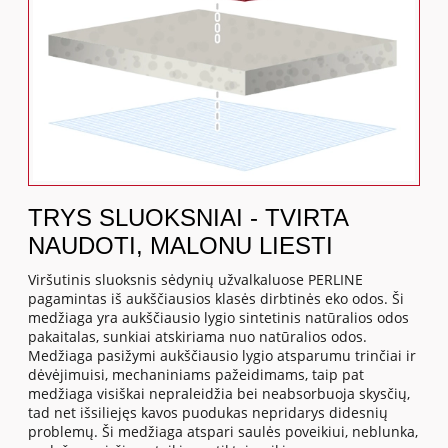
TRYS SLUOKSNIAI - TVIRTA
NAUDOTI, MALONU LIESTI
Viršutinis sluoksnis sėdynių užvalkaluose PERLINE
pagamintas iš aukščiausios klasės dirbtinės eko odos. Ši
medžiaga yra aukščiausio lygio sintetinis natūralios odos
pakaitalas, sunkiai atskiriama nuo natūralios odos.
Medžiaga pasižymi aukščiausio lygio atsparumu trinčiai ir
dėvėjimuisi, mechaniniams pažeidimams, taip pat
medžiaga visiškai nepraleidžia bei neabsorbuoja skysčių,
tad net išsiliejęs kavos puodukas nepridarys didesnių
problemų. Ši medžiaga atspari saulės poveikiui, neblunka,