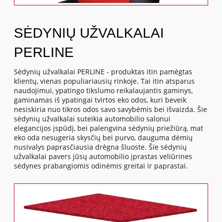
SĖDYNIŲ UŽVALKALAI
PERLINE
Sėdynių užvalkalai PERLINE - produktas itin pamėgtas
klientų, vienas populiariausių rinkoje. Tai itin atsparus
naudojimui, ypatingo tikslumo reikalaujantis gaminys,
gaminamas iš ypatingai tvirtos eko odos, kuri beveik
nesiskiria nuo tikros odos savo savybėmis bei išvaizda. Šie
sėdynių užvalkalai suteikia automobilio salonui
elegancijos įspūdį, bei palengvina sėdynių priežiūrą, mat
eko oda nesugeria skysčių bei purvo, dauguma dėmių
nusivalys paprasčiausia drėgna šluoste. Šie sėdynių
užvalkalai pavers jūsų automobilio įprastas veliūrines
sėdynes prabangiomis odinėmis greitai ir paprastai.