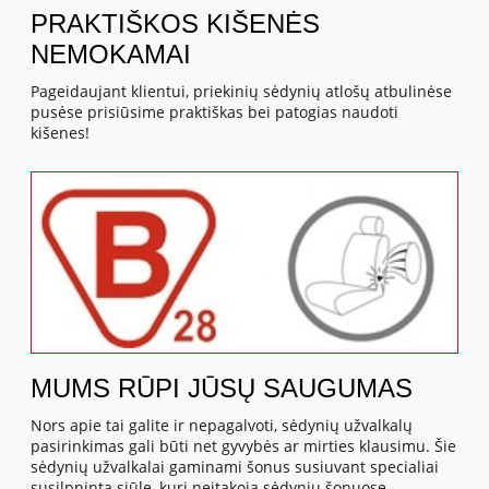
PRAKTIŠKOS KIŠENĖS
NEMOKAMAI
Pageidaujant klientui, priekinių sėdynių atlošų atbulinėse
pusėse prisiūsime praktiškas bei patogias naudoti
kišenes!
MUMS RŪPI JŪSŲ SAUGUMAS
Nors apie tai galite ir nepagalvoti, sėdynių užvalkalų
pasirinkimas gali būti net gyvybės ar mirties klausimu. Šie
sėdynių užvalkalai gaminami šonus susiuvant specialiai
susilpninta siūle, kuri neįtakoja sėdynių šonuose