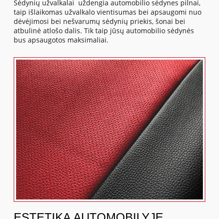
Sėdynių užvalkalai uždengia automobilio sėdynes pilnai,
taip išlaikomas užvalkalo vientisumas bei apsaugomi nuo
dėvėjimosi bei nešvarumų sėdynių priekis, šonai bei
atbulinė atlošo dalis. Tik taip jūsų automobilio sėdynės
bus apsaugotos maksimaliai.
ESTETIKA AUTOMOBILYJE