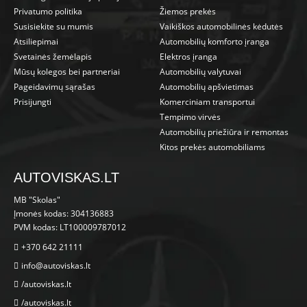
Privatumo politika
Žiemos prekės
Susisiekite su mumis
Vaikiškos automobilinės kėdutės
Atsiliepimai
Automobilių komforto įranga
Svetainės žemėlapis
Elektros įranga
Mūsų kolegos bei partneriai
Automobilių valytuvai
Pageidavimų sąrašas
Automobilių apšvietimas
Prisijungti
Komerciniam transportui
Tempimo virvės
Automobilių priežiūra ir remontas
Kitos prekės automobiliams
AUTOVISKAS.LT
MB "Skolas"
Įmonės kodas: 304136883
PVM kodas: LT100009787012
+370 642 21111
info@autoviskas.lt
/autoviskas.lt
/autoviskas.lt