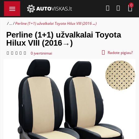
0
...
Perline (1+1) užvalkalai Toyota Hilux VIII (2016→)
Perline (1+1) užvalkalai Toyota
Hilux VIII (2016→)
Radote pigiau?
0 įvertinimai