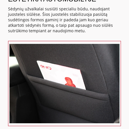
Sėdynių užvalkalai susiūti specialiu būdu, naudojant
juosteles siūlėse. Šios juostelės stabilizuoja pasiūtą
sudėtingos formos gaminį ir padeda jam kuo geriau
atkartoti sėdynės formą, o taip pat apsaugo nuo siūlės
sutrūkimo tempiant ar naudojimo metu.