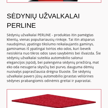
SĖDYNIŲ UŽVALKALAI
PERLINE
Sėdynių užvalkalai PERLINE - produktas itin pamėgtas
klientų, vienas populiariausių rinkoje. Tai itin atsparus
naudojimui, ypatingo tikslumo reikalaujantis gaminys,
gaminamas iš ypatingai tvirtos eko odos, kuri beveik
nesiskiria nuo tikros odos savo savybėmis bei išvaizda. Šie
sėdynių užvalkalai suteikia automobilio salonui
elegancijos įspūdį, bei palengvina sėdynių priežiūrą, mat
eko oda nesugeria skysčių bei purvo, dauguma dėmių
nusivalys paprasčiausia drėgna šluoste. Šie sėdynių
užvalkalai pavers jūsų automobilio įprastas veliūrines
sėdynes prabangiomis odinėmis greitai ir paprastai.