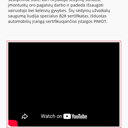
įmontuotų oro pagalvių darbo ir padeda išsaugoti
vairuotojo bei keleivių gyvybes. Šių sėdynių užvalkalų
saugumą liudija specialus B28 sertifikatas, išduotas
automobilių įrangą sertifikuojančios įstaigos PIMOT.