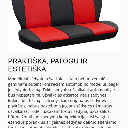
PRAKTIŠKA, PATOGU IR
ESTETIŠKA
Modeliniai sėdynių užvalkalai, kitaip nei universalūs,
gaminami būtent konkrečiam automobilio modeliui, pagal
jo sėdynių formą. Tokie sėdynių užvalkalai automobilyje
bus nepastebimi, užvalkalas atkartos visus sėdynės
linkius bei formą ir atrodys kaip originalus sėdynės
paviršius, nebus pastebima jog ant sėdynės užmautas
užvalkalas. Todėl, užsakant tokius sėdynių užvalkalus,
būtina žinoti apie sėdynių komplektaciją, atsižvelgti į
esančius porankius ar galinės sėdynės dalinio atlenkimo
funkcijas automobilyje, visa tai įtakoja kaip bus siuvami