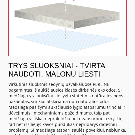
TRYS SLUOKSNIAI - TVIRTA
NAUDOTI, MALONU LIESTI
Viršutinis sluoksnis sėdynių užvalkaluose PERLINE
pagamintas iš aukščiausios klasės dirbtinės eko odos. Ši
medžiaga yra aukščiausio lygio sintetinis natūralios odos
pakaitalas, sunkiai atskiriama nuo natūralios odos.
Medžiaga pasižymi aukščiausio lygio atsparumu trinčiai ir
dėvėjimuisi, mechaniniams pažeidimams, taip pat
medžiaga visiškai nepraleidžia bei neabsorbuoja skysčių,
tad net išsiliejęs kavos puodukas nepridarys didesnių
problemų. Ši medžiaga atspari saulės poveikiui, neblunka,