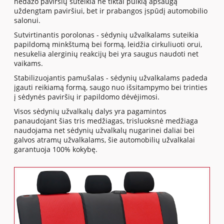
nedažo paviršių suteikia ne tiktai puikią apsaugą
uždengtam paviršiui, bet ir prabangos įspūdį automobilio
salonui.
Sutvirtinantis porolonas - sėdynių užvalkalams suteikia
papildomą minkštumą bei formą, leidžia cirkuliuoti orui,
nesukelia alerginių reakcijų bei yra saugus naudoti net
vaikams.
Stabilizuojantis pamušalas - sėdynių užvalkalams padeda
įgauti reikiamą formą, saugo nuo išsitampymo bei trinties
į sėdynės paviršių ir papildomo dėvėjimosi.
Visos sėdynių užvalkalų dalys yra pagamintos
panaudojant šias tris medžiagas, trisluoksnė medžiaga
naudojama net sėdynių užvalkalų nugarinei daliai bei
galvos atramų užvalkalams, šie automobilių užvalkalai
garantuoja 100% kokybę.