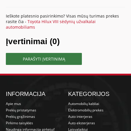
Ieškote platesnio pasirinkimo? Visas mūsų turimas prekes
rasite čia -
Toyota Hilux VIII sėdynių užvalkalai
automobiliams
Įvertinimai (0)
PARAŠYTI ĮVERTINIMĄ
INFORMACIJA
KATEGORIJOS
Apie mus
Automobilių kabliai
Prekių pristatymas
Elektromobilių prekės
Prekių grąžinimas
Auto interjeras
Pirkimo taisyklės
Auto eksterjeras
Naudinga informacija pirkėjui!
Laisvalaikiui