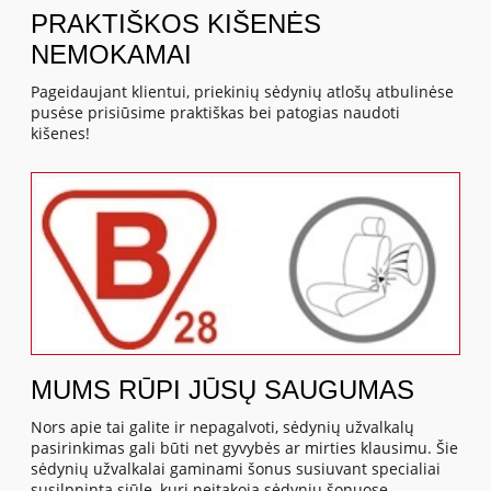
PRAKTIŠKOS KIŠENĖS
NEMOKAMAI
Pageidaujant klientui, priekinių sėdynių atlošų atbulinėse
pusėse prisiūsime praktiškas bei patogias naudoti
kišenes!
MUMS RŪPI JŪSŲ SAUGUMAS
Nors apie tai galite ir nepagalvoti, sėdynių užvalkalų
pasirinkimas gali būti net gyvybės ar mirties klausimu. Šie
sėdynių užvalkalai gaminami šonus susiuvant specialiai
susilpninta siūle, kuri neįtakoja sėdynių šonuose