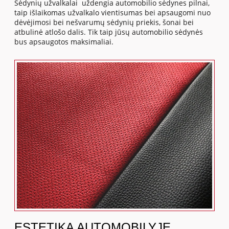
Sėdynių užvalkalai uždengia automobilio sėdynes pilnai,
taip išlaikomas užvalkalo vientisumas bei apsaugomi nuo
dėvėjimosi bei nešvarumų sėdynių priekis, šonai bei
atbulinė atlošo dalis. Tik taip jūsų automobilio sėdynės
bus apsaugotos maksimaliai.
ESTETIKA AUTOMOBILYJE