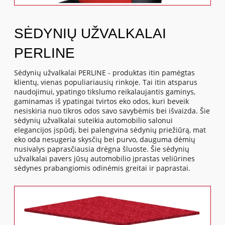
SĖDYNIŲ UŽVALKALAI
PERLINE
Sėdynių užvalkalai PERLINE - produktas itin pamėgtas
klientų, vienas populiariausių rinkoje. Tai itin atsparus
naudojimui, ypatingo tikslumo reikalaujantis gaminys,
gaminamas iš ypatingai tvirtos eko odos, kuri beveik
nesiskiria nuo tikros odos savo savybėmis bei išvaizda. Šie
sėdynių užvalkalai suteikia automobilio salonui
elegancijos įspūdį, bei palengvina sėdynių priežiūrą, mat
eko oda nesugeria skysčių bei purvo, dauguma dėmių
nusivalys paprasčiausia drėgna šluoste. Šie sėdynių
užvalkalai pavers jūsų automobilio įprastas veliūrines
sėdynes prabangiomis odinėmis greitai ir paprastai.