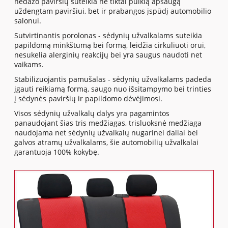
nedažo paviršių suteikia ne tiktai puikią apsaugą
uždengtam paviršiui, bet ir prabangos įspūdį automobilio
salonui.
Sutvirtinantis porolonas - sėdynių užvalkalams suteikia
papildomą minkštumą bei formą, leidžia cirkuliuoti orui,
nesukelia alerginių reakcijų bei yra saugus naudoti net
vaikams.
Stabilizuojantis pamušalas - sėdynių užvalkalams padeda
įgauti reikiamą formą, saugo nuo išsitampymo bei trinties
į sėdynės paviršių ir papildomo dėvėjimosi.
Visos sėdynių užvalkalų dalys yra pagamintos
panaudojant šias tris medžiagas, trisluoksnė medžiaga
naudojama net sėdynių užvalkalų nugarinei daliai bei
galvos atramų užvalkalams, šie automobilių užvalkalai
garantuoja 100% kokybę.