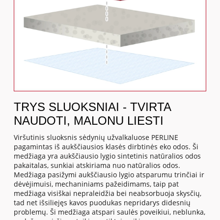
TRYS SLUOKSNIAI - TVIRTA
NAUDOTI, MALONU LIESTI
Viršutinis sluoksnis sėdynių užvalkaluose PERLINE
pagamintas iš aukščiausios klasės dirbtinės eko odos. Ši
medžiaga yra aukščiausio lygio sintetinis natūralios odos
pakaitalas, sunkiai atskiriama nuo natūralios odos.
Medžiaga pasižymi aukščiausio lygio atsparumu trinčiai ir
dėvėjimuisi, mechaniniams pažeidimams, taip pat
medžiaga visiškai nepraleidžia bei neabsorbuoja skysčių,
tad net išsiliejęs kavos puodukas nepridarys didesnių
problemų. Ši medžiaga atspari saulės poveikiui, neblunka,