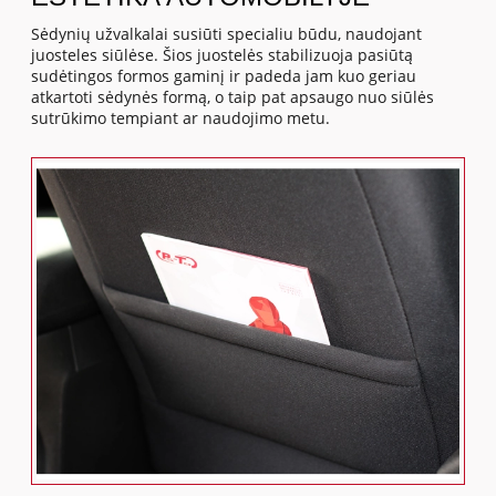
Sėdynių užvalkalai susiūti specialiu būdu, naudojant
juosteles siūlėse. Šios juostelės stabilizuoja pasiūtą
sudėtingos formos gaminį ir padeda jam kuo geriau
atkartoti sėdynės formą, o taip pat apsaugo nuo siūlės
sutrūkimo tempiant ar naudojimo metu.