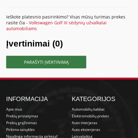
Ieškote platesnio pasirinkimo? Visas mūsų turimas prekes
rasite čia -
Volkswagen Golf III sėdynių užvalkalai
automobiliams
Įvertinimai (0)
PARAŠYTI ĮVERTINIMĄ
INFORMACIJA
KATEGORIJOS
Apie mus
Automobilių kabliai
Prekių pristatymas
Elektromobilių prekės
Prekių grąžinimas
Auto interjeras
Pirkimo taisyklės
Auto eksterjeras
Naudinga informacija pirkėjui!
Laisvalaikiui