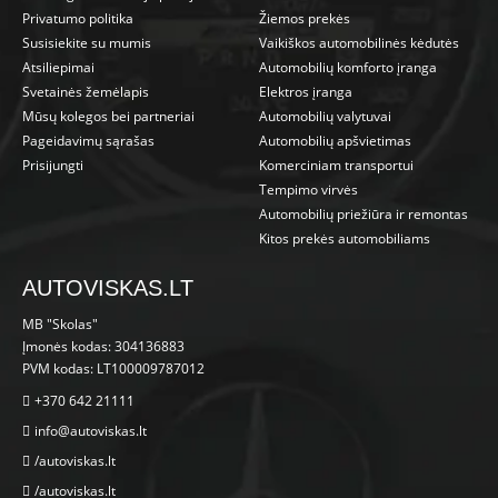
Privatumo politika
Žiemos prekės
Susisiekite su mumis
Vaikiškos automobilinės kėdutės
Atsiliepimai
Automobilių komforto įranga
Svetainės žemėlapis
Elektros įranga
Mūsų kolegos bei partneriai
Automobilių valytuvai
Pageidavimų sąrašas
Automobilių apšvietimas
Prisijungti
Komerciniam transportui
Tempimo virvės
Automobilių priežiūra ir remontas
Kitos prekės automobiliams
AUTOVISKAS.LT
MB "Skolas"
Įmonės kodas: 304136883
PVM kodas: LT100009787012
+370 642 21111
info@autoviskas.lt
/autoviskas.lt
/autoviskas.lt