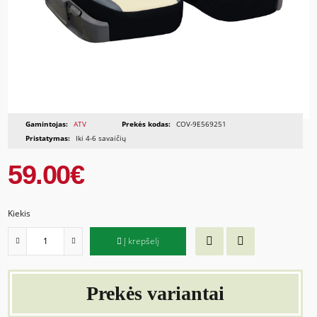
Gamintojas:
ATV
Prekės kodas:
COV-9E569251
Pristatymas:
Iki 4-6 savaičių
59.00€
Kiekis
Į krepšelį
Prekės variantai