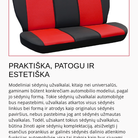
PRAKTIŠKA, PATOGU IR
ESTETIŠKA
Modeliniai sėdynių užvalkalai, kitaip nei universalūs,
gaminami būtent konkrečiam automobilio modeliui, pagal
jo sėdynių formą. Tokie sėdynių užvalkalai automobilyje
bus nepastebimi, užvalkalas atkartos visus sėdynės
linkius bei formą ir atrodys kaip originalus sėdynės
paviršius, nebus pastebima jog ant sėdynės užmautas
užvalkalas. Todėl, užsakant tokius sėdynių užvalkalus,
būtina žinoti apie sėdynių komplektaciją, atsižvelgti į
esančius porankius ar galinės sėdynės dalinio atlenkimo
funkcijas automobilyje, visa tai įtakoja kaip bus siuvami