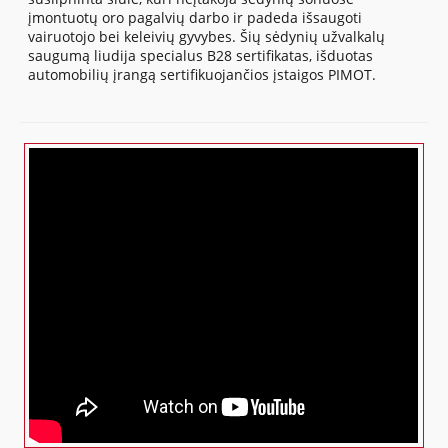
įmontuotų oro pagalvių darbo ir padeda išsaugoti
vairuotojo bei keleivių gyvybes. Šių sėdynių užvalkalų
saugumą liudija specialus B28 sertifikatas, išduotas
automobilių įrangą sertifikuojančios įstaigos PIMOT.