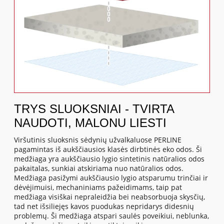
TRYS SLUOKSNIAI - TVIRTA
NAUDOTI, MALONU LIESTI
Viršutinis sluoksnis sėdynių užvalkaluose PERLINE
pagamintas iš aukščiausios klasės dirbtinės eko odos. Ši
medžiaga yra aukščiausio lygio sintetinis natūralios odos
pakaitalas, sunkiai atskiriama nuo natūralios odos.
Medžiaga pasižymi aukščiausio lygio atsparumu trinčiai ir
dėvėjimuisi, mechaniniams pažeidimams, taip pat
medžiaga visiškai nepraleidžia bei neabsorbuoja skysčių,
tad net išsiliejęs kavos puodukas nepridarys didesnių
problemų. Ši medžiaga atspari saulės poveikiui, neblunka,