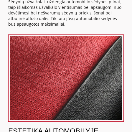
Sėdynių užvalkalai uždengia automobilio sėdynes pilnai,
taip išlaikomas užvalkalo vientisumas bei apsaugomi nuo
dėvėjimosi bei nešvarumų sėdynių priekis, šonai bei
atbulinė atlošo dalis. Tik taip jūsų automobilio sėdynės
bus apsaugotos maksimaliai.
ESTETIKA AUTOMOBILYJE