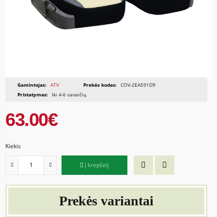
Gamintojas:
ATV
Prekės kodas:
COV-2EA591D9
Pristatymas:
Iki 4-6 savaičių
63.00€
Kiekis
Į krepšelį
Prekės variantai