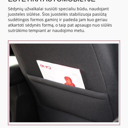
Sėdynių užvalkalai susiūti specialiu būdu, naudojant
juosteles siūlėse. Šios juostelės stabilizuoja pasiūtą
sudėtingos formos gaminį ir padeda jam kuo geriau
atkartoti sėdynės formą, o taip pat apsaugo nuo siūlės
sutrūkimo tempiant ar naudojimo metu.