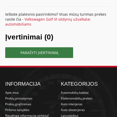
Ieškote platesnio pasirinkimo? Visas mūsų turimas prekes
rasite čia -
Volkswagen Golf VI sėdynių užvalkalai
automobiliams
Įvertinimai (0)
PARAŠYTI ĮVERTINIMĄ
INFORMACIJA
KATEGORIJOS
Apie mus
Automobilių kabliai
Prekių pristatymas
Elektromobilių prekės
Prekių grąžinimas
Auto interjeras
Pirkimo taisyklės
Auto eksterjeras
Naudinga informacija pirkėjui!
Laisvalaikiui