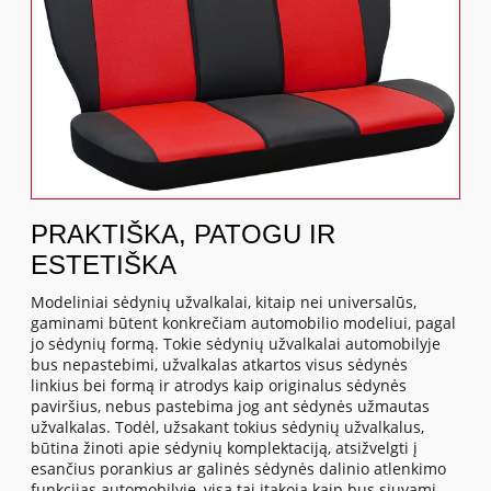
PRAKTIŠKA, PATOGU IR
ESTETIŠKA
Modeliniai sėdynių užvalkalai, kitaip nei universalūs,
gaminami būtent konkrečiam automobilio modeliui, pagal
jo sėdynių formą. Tokie sėdynių užvalkalai automobilyje
bus nepastebimi, užvalkalas atkartos visus sėdynės
linkius bei formą ir atrodys kaip originalus sėdynės
paviršius, nebus pastebima jog ant sėdynės užmautas
užvalkalas. Todėl, užsakant tokius sėdynių užvalkalus,
būtina žinoti apie sėdynių komplektaciją, atsižvelgti į
esančius porankius ar galinės sėdynės dalinio atlenkimo
funkcijas automobilyje, visa tai įtakoja kaip bus siuvami