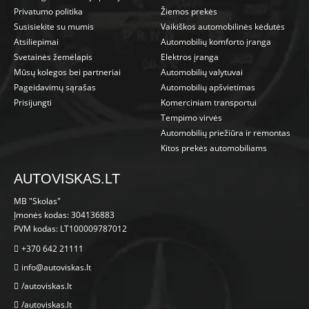
Privatumo politika
Žiemos prekės
Susisiekite su mumis
Vaikiškos automobilinės kėdutės
Atsiliepimai
Automobilių komforto įranga
Svetainės žemėlapis
Elektros įranga
Mūsų kolegos bei partneriai
Automobilių valytuvai
Pageidavimų sąrašas
Automobilių apšvietimas
Prisijungti
Komerciniam transportui
Tempimo virvės
Automobilių priežiūra ir remontas
Kitos prekės automobiliams
AUTOVISKAS.LT
MB "Skolas"
Įmonės kodas: 304136883
PVM kodas: LT100009787012
+370 642 21111
info@autoviskas.lt
/autoviskas.lt
/autoviskas.lt