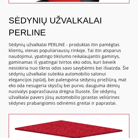
SĖDYNIŲ UŽVALKALAI
PERLINE
Sėdynių užvalkalai PERLINE - produktas itin pamėgtas
klientų, vienas populiariausių rinkoje. Tai itin atsparus
naudojimui, ypatingo tikslumo reikalaujantis gaminys,
gaminamas iš ypatingai tvirtos eko odos, kuri beveik
nesiskiria nuo tikros odos savo savybėmis bei išvaizda. Šie
sėdynių užvalkalai suteikia automobilio salonui
elegancijos įspūdį, bei palengvina sėdynių priežiūrą, mat
eko oda nesugeria skysčių bei purvo, dauguma dėmių
nusivalys paprasčiausia drėgna šluoste. Šie sėdynių
užvalkalai pavers jūsų automobilio įprastas veliūrines
sėdynes prabangiomis odinėmis greitai ir paprastai.