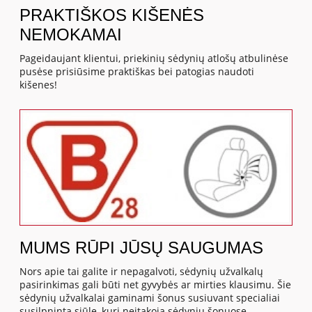
PRAKTIŠKOS KIŠENĖS
NEMOKAMAI
Pageidaujant klientui, priekinių sėdynių atlošų atbulinėse
pusėse prisiūsime praktiškas bei patogias naudoti
kišenes!
MUMS RŪPI JŪSŲ SAUGUMAS
Nors apie tai galite ir nepagalvoti, sėdynių užvalkalų
pasirinkimas gali būti net gyvybės ar mirties klausimu. Šie
sėdynių užvalkalai gaminami šonus susiuvant specialiai
susilpninta siūle, kuri neįtakoja sėdynių šonuose