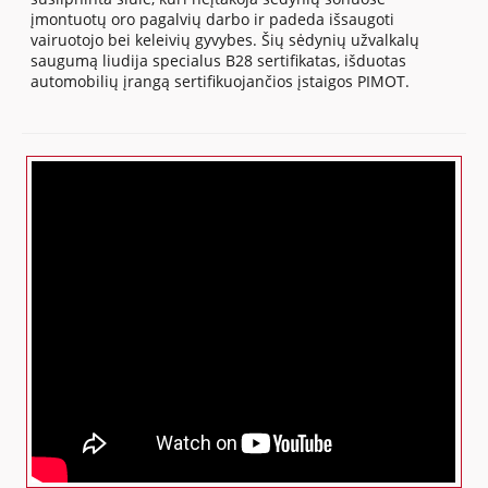
įmontuotų oro pagalvių darbo ir padeda išsaugoti
vairuotojo bei keleivių gyvybes. Šių sėdynių užvalkalų
saugumą liudija specialus B28 sertifikatas, išduotas
automobilių įrangą sertifikuojančios įstaigos PIMOT.