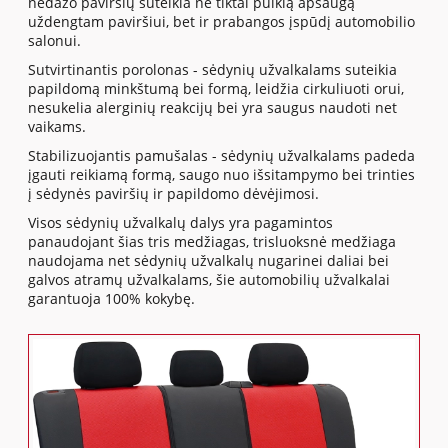
nedažo paviršių suteikia ne tiktai puikią apsaugą
uždengtam paviršiui, bet ir prabangos įspūdį automobilio
salonui.
Sutvirtinantis porolonas - sėdynių užvalkalams suteikia
papildomą minkštumą bei formą, leidžia cirkuliuoti orui,
nesukelia alerginių reakcijų bei yra saugus naudoti net
vaikams.
Stabilizuojantis pamušalas - sėdynių užvalkalams padeda
įgauti reikiamą formą, saugo nuo išsitampymo bei trinties
į sėdynės paviršių ir papildomo dėvėjimosi.
Visos sėdynių užvalkalų dalys yra pagamintos
panaudojant šias tris medžiagas, trisluoksnė medžiaga
naudojama net sėdynių užvalkalų nugarinei daliai bei
galvos atramų užvalkalams, šie automobilių užvalkalai
garantuoja 100% kokybę.