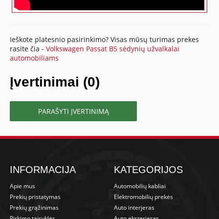
Ieškote platesnio pasirinkimo? Visas mūsų turimas prekes
rasite čia -
Volkswagen Passat B5 sėdynių užvalkalai
automobiliams
Įvertinimai (0)
PARAŠYTI ĮVERTINIMĄ
INFORMACIJA
KATEGORIJOS
Apie mus
Automobilių kabliai
Prekių pristatymas
Elektromobilių prekės
Prekių grąžinimas
Auto interjeras
Pirkimo taisyklės
Auto eksterjeras