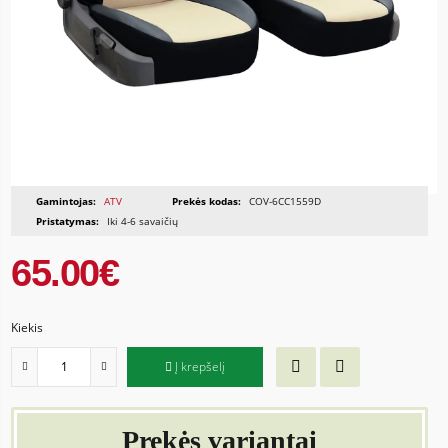
Gamintojas:
ATV
Prekės kodas:
COV-6CC1559D
Pristatymas:
Iki 4-6 savaičių
65.00€
Kiekis
Į krepšelį
Prekės variantai