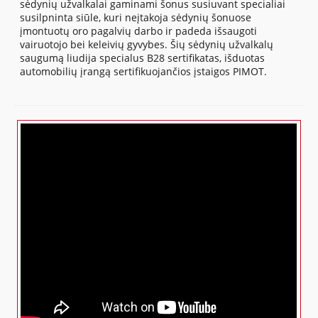
sėdynių užvalkalai gaminami šonus susiuvant specialiai
susilpninta siūle, kuri neįtakoja sėdynių šonuose
įmontuotų oro pagalvių darbo ir padeda išsaugoti
vairuotojo bei keleivių gyvybes. Šių sėdynių užvalkalų
saugumą liudija specialus B28 sertifikatas, išduotas
automobilių įrangą sertifikuojančios įstaigos PIMOT.