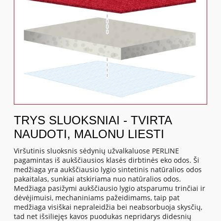
TRYS SLUOKSNIAI - TVIRTA
NAUDOTI, MALONU LIESTI
Viršutinis sluoksnis sėdynių užvalkaluose PERLINE
pagamintas iš aukščiausios klasės dirbtinės eko odos. Ši
medžiaga yra aukščiausio lygio sintetinis natūralios odos
pakaitalas, sunkiai atskiriama nuo natūralios odos.
Medžiaga pasižymi aukščiausio lygio atsparumu trinčiai ir
dėvėjimuisi, mechaniniams pažeidimams, taip pat
medžiaga visiškai nepraleidžia bei neabsorbuoja skysčių,
tad net išsiliejęs kavos puodukas nepridarys didesnių