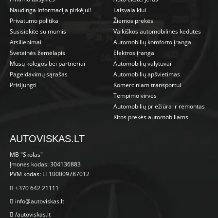
Naudinga informacija pirkėjui!
Laisvalaikiui
Privatumo politika
Žiemos prekės
Susisiekite su mumis
Vaikiškos automobilinės kėdutės
Atsiliepimai
Automobilių komforto įranga
Svetainės žemėlapis
Elektros įranga
Mūsų kolegos bei partneriai
Automobilių valytuvai
Pageidavimų sąrašas
Automobilių apšvietimas
Prisijungti
Komerciniam transportui
Tempimo virvės
Automobilių priežiūra ir remontas
Kitos prekės automobiliams
AUTOVISKAS.LT
MB "Skolas"
Įmonės kodas: 304136883
PVM kodas: LT100009787012
+370 642 21111
info@autoviskas.lt
/autoviskas.lt