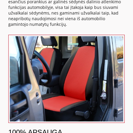
esančius porankius ar galinės sėdynės dalinio atlenkimo
funkcijas automobilyje, visa tai įtakoja kaip bus siuvami
užvalkalai sėdynėms, nes gaminami užvalkalai taip, kad
neapribotų naudojimosi nei viena iš automobilio
gamintojo numatytų funkcijų.
100% APSAUGA