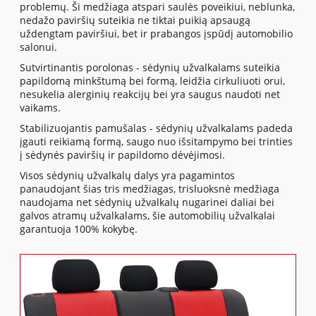
problemų. Ši medžiaga atspari saulės poveikiui, neblunka,
nedažo paviršių suteikia ne tiktai puikią apsaugą
uždengtam paviršiui, bet ir prabangos įspūdį automobilio
salonui.
Sutvirtinantis porolonas - sėdynių užvalkalams suteikia
papildomą minkštumą bei formą, leidžia cirkuliuoti orui,
nesukelia alerginių reakcijų bei yra saugus naudoti net
vaikams.
Stabilizuojantis pamušalas - sėdynių užvalkalams padeda
įgauti reikiamą formą, saugo nuo išsitampymo bei trinties
į sėdynės paviršių ir papildomo dėvėjimosi.
Visos sėdynių užvalkalų dalys yra pagamintos
panaudojant šias tris medžiagas, trisluoksnė medžiaga
naudojama net sėdynių užvalkalų nugarinei daliai bei
galvos atramų užvalkalams, šie automobilių užvalkalai
garantuoja 100% kokybę.