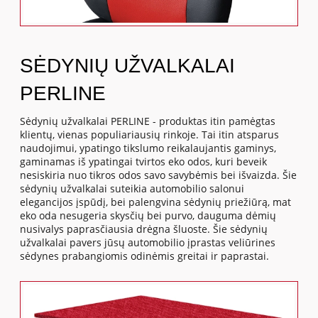
SĖDYNIŲ UŽVALKALAI
PERLINE
Sėdynių užvalkalai PERLINE - produktas itin pamėgtas
klientų, vienas populiariausių rinkoje. Tai itin atsparus
naudojimui, ypatingo tikslumo reikalaujantis gaminys,
gaminamas iš ypatingai tvirtos eko odos, kuri beveik
nesiskiria nuo tikros odos savo savybėmis bei išvaizda. Šie
sėdynių užvalkalai suteikia automobilio salonui
elegancijos įspūdį, bei palengvina sėdynių priežiūrą, mat
eko oda nesugeria skysčių bei purvo, dauguma dėmių
nusivalys paprasčiausia drėgna šluoste. Šie sėdynių
užvalkalai pavers jūsų automobilio įprastas veliūrines
sėdynes prabangiomis odinėmis greitai ir paprastai.