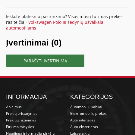
Ieškote platesnio pasirinkimo? Visas mūsų turimas prekes
rasite čia -
Volkswagen Polo III sėdynių užvalkalai
automobiliams
Įvertinimai (0)
PARAŠYTI ĮVERTINIMĄ
INFORMACIJA
KATEGORIJOS
Apie mus
Automobilių kabliai
Prekių pristatymas
Elektromobilių prekės
Prekių grąžinimas
Auto interjeras
Pirkimo taisyklės
Auto eksterjeras
Naudinga informacija pirkėjui!
Laisvalaikiui