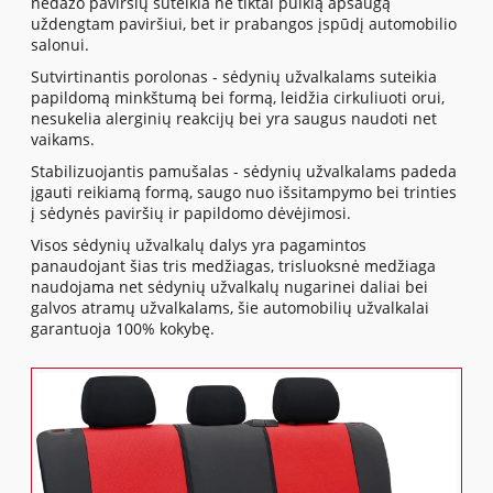
nedažo paviršių suteikia ne tiktai puikią apsaugą
uždengtam paviršiui, bet ir prabangos įspūdį automobilio
salonui.
Sutvirtinantis porolonas - sėdynių užvalkalams suteikia
papildomą minkštumą bei formą, leidžia cirkuliuoti orui,
nesukelia alerginių reakcijų bei yra saugus naudoti net
vaikams.
Stabilizuojantis pamušalas - sėdynių užvalkalams padeda
įgauti reikiamą formą, saugo nuo išsitampymo bei trinties
į sėdynės paviršių ir papildomo dėvėjimosi.
Visos sėdynių užvalkalų dalys yra pagamintos
panaudojant šias tris medžiagas, trisluoksnė medžiaga
naudojama net sėdynių užvalkalų nugarinei daliai bei
galvos atramų užvalkalams, šie automobilių užvalkalai
garantuoja 100% kokybę.