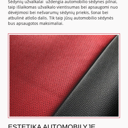
Sėdynių užvalkalai uždengia automobilio sėdynes pilnai,
taip išlaikomas užvalkalo vientisumas bei apsaugomi nuo
dėvėjimosi bei nešvarumų sėdynių priekis, šonai bei
atbulinė atlošo dalis. Tik taip jūsų automobilio sėdynės
bus apsaugotos maksimaliai.
ESTETIKA AUTOMOBILYJE