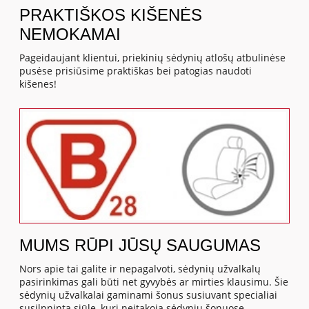
PRAKTIŠKOS KIŠENĖS
NEMOKAMAI
Pageidaujant klientui, priekinių sėdynių atlošų atbulinėse
pusėse prisiūsime praktiškas bei patogias naudoti
kišenes!
MUMS RŪPI JŪSŲ SAUGUMAS
Nors apie tai galite ir nepagalvoti, sėdynių užvalkalų
pasirinkimas gali būti net gyvybės ar mirties klausimu. Šie
sėdynių užvalkalai gaminami šonus susiuvant specialiai
susilpninta siūle, kuri neįtakoja sėdynių šonuose