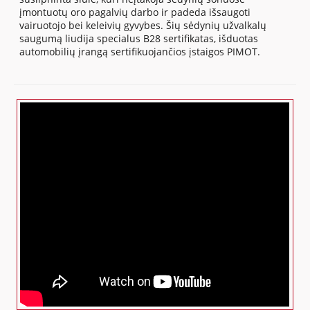
įmontuotų oro pagalvių darbo ir padeda išsaugoti
vairuotojo bei keleivių gyvybes. Šių sėdynių užvalkalų
saugumą liudija specialus B28 sertifikatas, išduotas
automobilių įrangą sertifikuojančios įstaigos PIMOT.