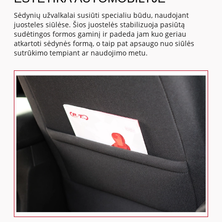
Sėdynių užvalkalai susiūti specialiu būdu, naudojant
juosteles siūlėse. Šios juostelės stabilizuoja pasiūtą
sudėtingos formos gaminį ir padeda jam kuo geriau
atkartoti sėdynės formą, o taip pat apsaugo nuo siūlės
sutrūkimo tempiant ar naudojimo metu.