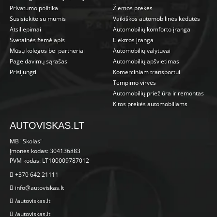
Privatumo politika
Žiemos prekės
Susisiekite su mumis
Vaikiškos automobilinės kėdutės
Atsiliepimai
Automobilių komforto įranga
Svetainės žemėlapis
Elektros įranga
Mūsų kolegos bei partneriai
Automobilių valytuvai
Pageidavimų sąrašas
Automobilių apšvietimas
Prisijungti
Komerciniam transportui
Tempimo virvės
Automobilių priežiūra ir remontas
Kitos prekės automobiliams
AUTOVISKAS.LT
MB "Skolas"
Įmonės kodas: 304136883
PVM kodas: LT100009787012
+370 642 21111
info@autoviskas.lt
/autoviskas.lt
/autoviskas.lt