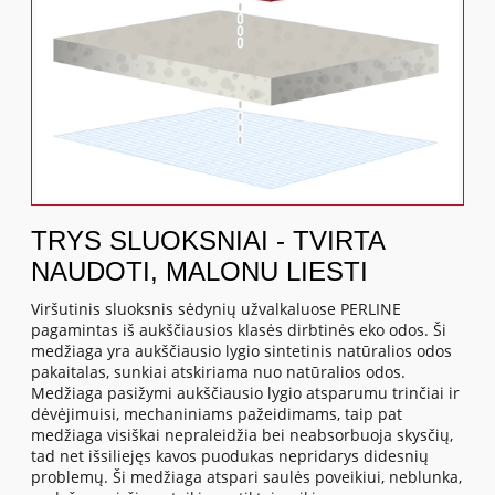
TRYS SLUOKSNIAI - TVIRTA
NAUDOTI, MALONU LIESTI
Viršutinis sluoksnis sėdynių užvalkaluose PERLINE
pagamintas iš aukščiausios klasės dirbtinės eko odos. Ši
medžiaga yra aukščiausio lygio sintetinis natūralios odos
pakaitalas, sunkiai atskiriama nuo natūralios odos.
Medžiaga pasižymi aukščiausio lygio atsparumu trinčiai ir
dėvėjimuisi, mechaniniams pažeidimams, taip pat
medžiaga visiškai nepraleidžia bei neabsorbuoja skysčių,
tad net išsiliejęs kavos puodukas nepridarys didesnių
problemų. Ši medžiaga atspari saulės poveikiui, neblunka,