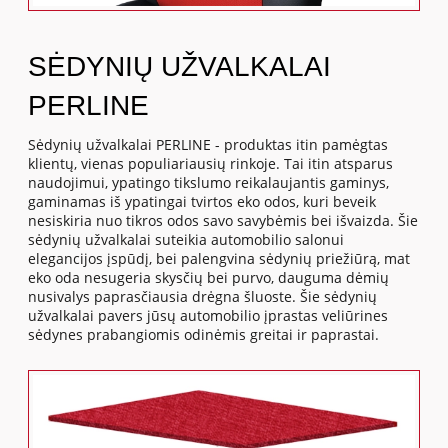
SĖDYNIŲ UŽVALKALAI
PERLINE
Sėdynių užvalkalai PERLINE - produktas itin pamėgtas
klientų, vienas populiariausių rinkoje. Tai itin atsparus
naudojimui, ypatingo tikslumo reikalaujantis gaminys,
gaminamas iš ypatingai tvirtos eko odos, kuri beveik
nesiskiria nuo tikros odos savo savybėmis bei išvaizda. Šie
sėdynių užvalkalai suteikia automobilio salonui
elegancijos įspūdį, bei palengvina sėdynių priežiūrą, mat
eko oda nesugeria skysčių bei purvo, dauguma dėmių
nusivalys paprasčiausia drėgna šluoste. Šie sėdynių
užvalkalai pavers jūsų automobilio įprastas veliūrines
sėdynes prabangiomis odinėmis greitai ir paprastai.