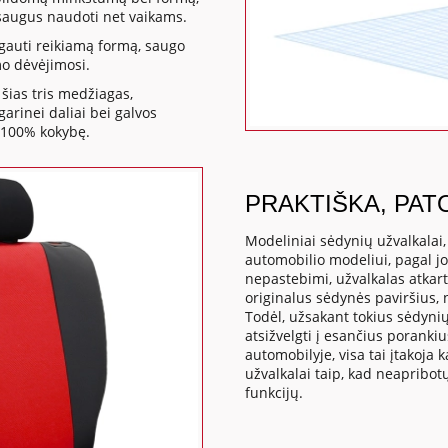
a saugus naudoti net vaikams.
gauti reikiamą formą, saugo
mo dėvėjimosi.
šias tris medžiagas,
rinei daliai bei galvos
 100% kokybę.
PRAKTIŠKA, PAT
Modeliniai sėdynių užvalkalai
automobilio modeliui, pagal j
nepastebimi, užvalkalas atkart
originalus sėdynės paviršius,
Todėl, užsakant tokius sėdynių
atsižvelgti į esančius poranki
automobilyje, visa tai įtakoj
užvalkalai taip, kad neapribo
funkcijų.