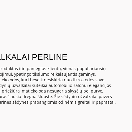
LKALAI PERLINE
roduktas itin pamėgtas klientų, vienas populiariausių
dojimui, ypatingo tikslumo reikalaujantis gaminys,
 eko odos, kuri beveik nesiskiria nuo tikros odos savo
dynių užvalkalai suteikia automobilio salonui elegancijos
 priežiūrą, mat eko oda nesugeria skysčių bei purvo,
asčiausia drėgna šluoste. Šie sėdynių užvalkalai pavers
ūrines sėdynes prabangiomis odinėmis greitai ir paprastai.