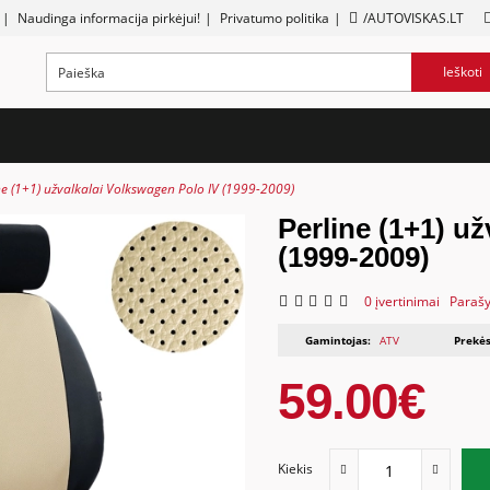
|
Naudinga informacija pirkėjui!
|
Privatumo politika
|
/AUTOVISKAS.LT
Ieškoti
ne (1+1) užvalkalai Volkswagen Polo IV (1999-2009)
Perline (1+1) u
(1999-2009)
0 įvertinimai
Parašy
Gamintojas:
ATV
Prekės
59.00€
Kiekis