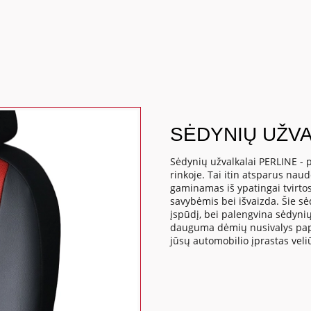
SĖDYNIŲ UŽVA
Sėdynių užvalkalai PERLINE - p
rinkoje. Tai itin atsparus nau
gaminamas iš ypatingai tvirtos
savybėmis bei išvaizda. Šie sė
įspūdį, bei palengvina sėdynių
dauguma dėmių nusivalys papr
jūsų automobilio įprastas veli