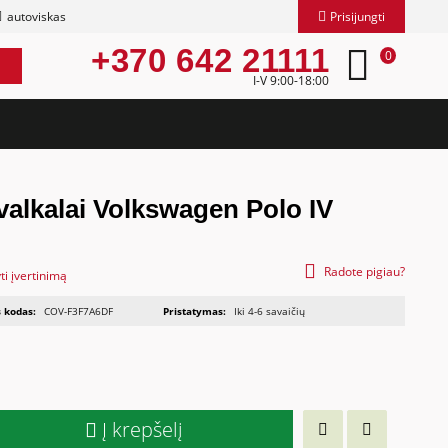
autoviskas
Prisijungti
+370 642 21111
0
I-V 9:00-18:00
žvalkalai Volkswagen Polo IV
Radote pigiau?
ti įvertinimą
 kodas:
COV-F3F7A6DF
Pristatymas:
Iki 4-6 savaičių
Į krepšelį