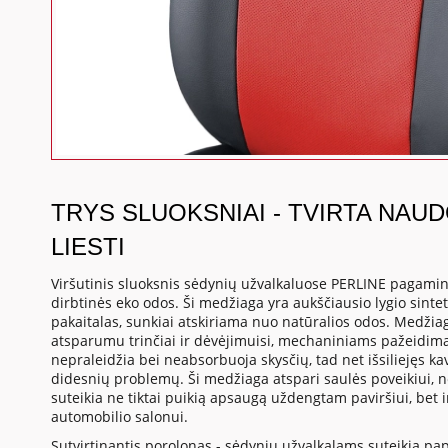
TRYS SLUOKSNIAI - TVIRTA NAU
LIESTI
Viršutinis sluoksnis sėdynių užvalkaluose PERLINE pagamint
dirbtinės eko odos. Ši medžiaga yra aukščiausio lygio sintet
pakaitalas, sunkiai atskiriama nuo natūralios odos. Medžia
atsparumu trinčiai ir dėvėjimuisi, mechaniniams pažeidima
nepraleidžia bei neabsorbuoja skysčių, tad net išsiliejęs 
didesnių problemų. Ši medžiaga atspari saulės poveikiui, 
suteikia ne tiktai puikią apsaugą uždengtam paviršiui, bet 
automobilio salonui.
Sutvirtinantis porolonas - sėdynių užvalkalams suteikia p