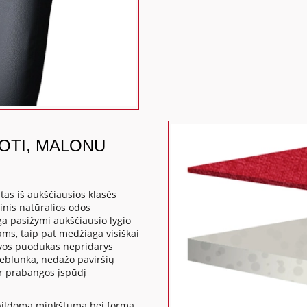
DOTI, MALONU
as iš aukščiausios klasės
inis natūralios odos
ga pasižymi aukščiausio lygio
ms, taip pat medžiaga visiškai
kavos puodukas nepridarys
neblunka, nedažo paviršių
ir prabangos įspūdį
apildomą minkštumą bei formą,