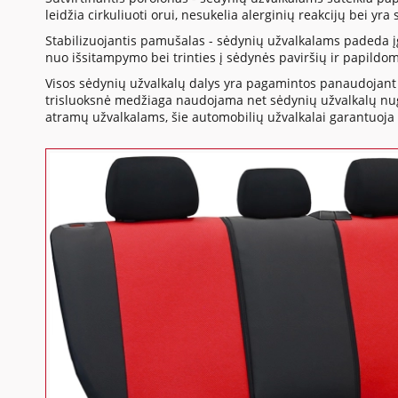
leidžia cirkuliuoti orui, nesukelia alerginių reakcijų bei yr
Stabilizuojantis pamušalas - sėdynių užvalkalams padeda į
nuo išsitampymo bei trinties į sėdynės paviršių ir papildo
Visos sėdynių užvalkalų dalys yra pagamintos panaudojant 
trisluoksnė medžiaga naudojama net sėdynių užvalkalų nuga
atramų užvalkalams, šie automobilių užvalkalai garantuoja