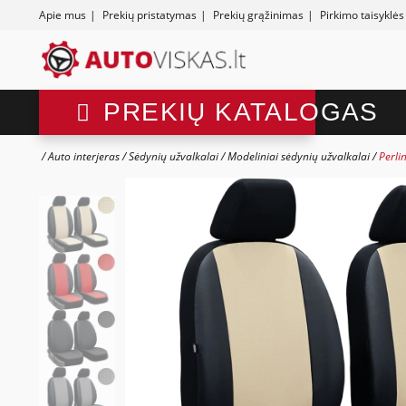
Apie mus
|
Prekių pristatymas
|
Prekių grąžinimas
|
Pirkimo taisyklės
PREKIŲ KATALOGAS
Auto interjeras
Sėdynių užvalkalai
Modeliniai sėdynių užvalkalai
Perli