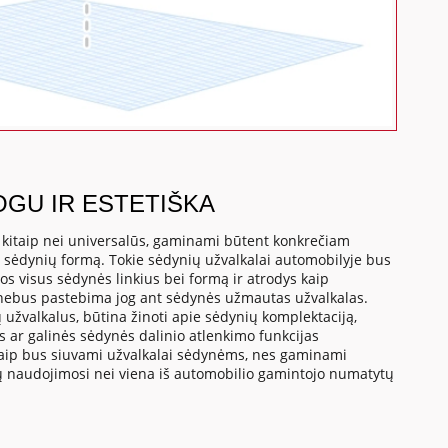
OGU IR ESTETIŠKA
, kitaip nei universalūs, gaminami būtent konkrečiam
o sėdynių formą. Tokie sėdynių užvalkalai automobilyje bus
os visus sėdynės linkius bei formą ir atrodys kaip
 nebus pastebima jog ant sėdynės užmautas užvalkalas.
 užvalkalus, būtina žinoti apie sėdynių komplektaciją,
us ar galinės sėdynės dalinio atlenkimo funkcijas
a kaip bus siuvami užvalkalai sėdynėms, nes gaminami
tų naudojimosi nei viena iš automobilio gamintojo numatytų