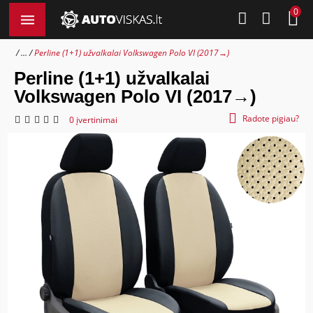
0
...
Perline (1+1) užvalkalai Volkswagen Polo VI (2017→)
Perline (1+1) užvalkalai
Volkswagen Polo VI (2017→)
Radote pigiau?
0 įvertinimai