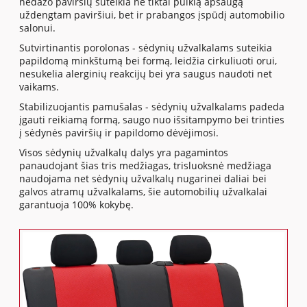
nedažo paviršių suteikia ne tiktai puikią apsaugą
uždengtam paviršiui, bet ir prabangos įspūdį automobilio
salonui.
Sutvirtinantis porolonas - sėdynių užvalkalams suteikia
papildomą minkštumą bei formą, leidžia cirkuliuoti orui,
nesukelia alerginių reakcijų bei yra saugus naudoti net
vaikams.
Stabilizuojantis pamušalas - sėdynių užvalkalams padeda
įgauti reikiamą formą, saugo nuo išsitampymo bei trinties
į sėdynės paviršių ir papildomo dėvėjimosi.
Visos sėdynių užvalkalų dalys yra pagamintos
panaudojant šias tris medžiagas, trisluoksnė medžiaga
naudojama net sėdynių užvalkalų nugarinei daliai bei
galvos atramų užvalkalams, šie automobilių užvalkalai
garantuoja 100% kokybę.