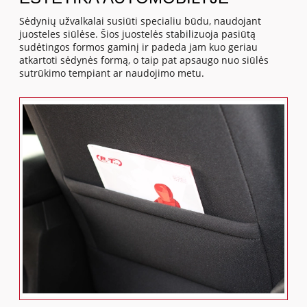
Sėdynių užvalkalai susiūti specialiu būdu, naudojant
juosteles siūlėse. Šios juostelės stabilizuoja pasiūtą
sudėtingos formos gaminį ir padeda jam kuo geriau
atkartoti sėdynės formą, o taip pat apsaugo nuo siūlės
sutrūkimo tempiant ar naudojimo metu.