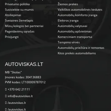
Privatumo politika
Žiemos prekės
Susisiekite su mumis
Vaikiškos automobilinės kėdutės
Atsiliepimai
Automobilių komforto įranga
Svetainės žemėlapis
Elektros įranga
Mūsų kolegos bei partneriai
Automobilių valytuvai
Pageidavimų sąrašas
Automobilių apšvietimas
Prisijungti
Komerciniam transportui
Tempimo virvės
Automobilių priežiūra ir remontas
Kitos prekės automobiliams
AUTOVISKAS.LT
MB "Skolas"
Įmonės kodas: 304136883
PVM kodas: LT100009787012
+370 642 21111
info@autoviskas.lt
/autoviskas.lt
/autoviskas.lt