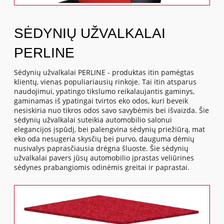
SĖDYNIŲ UŽVALKALAI
PERLINE
Sėdynių užvalkalai PERLINE - produktas itin pamėgtas
klientų, vienas populiariausių rinkoje. Tai itin atsparus
naudojimui, ypatingo tikslumo reikalaujantis gaminys,
gaminamas iš ypatingai tvirtos eko odos, kuri beveik
nesiskiria nuo tikros odos savo savybėmis bei išvaizda. Šie
sėdynių užvalkalai suteikia automobilio salonui
elegancijos įspūdį, bei palengvina sėdynių priežiūrą, mat
eko oda nesugeria skysčių bei purvo, dauguma dėmių
nusivalys paprasčiausia drėgna šluoste. Šie sėdynių
užvalkalai pavers jūsų automobilio įprastas veliūrines
sėdynes prabangiomis odinėmis greitai ir paprastai.