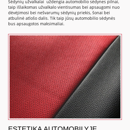
Sėdynių užvalkalai uždengia automobilio sėdynes pilnai,
taip išlaikomas užvalkalo vientisumas bei apsaugomi nuo
dėvėjimosi bei nešvarumų sėdynių priekis, šonai bei
atbulinė atlošo dalis. Tik taip jūsų automobilio sėdynės
bus apsaugotos maksimaliai.
ESTETIKA AUTOMOBILYJE