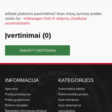
Ieškote platesnio pasirinkimo? Visas mūsų turimas prekes
rasite čia -
Volkswagen Polo VI sėdynių užvalkalai
automobiliams
Įvertinimai (0)
PARAŠYTI ĮVERTINIMĄ
INFORMACIJA
KATEGORIJOS
Apie mus
Automobilių kabliai
Prekių pristatymas
Elektromobilių prekės
Prekių grąžinimas
Auto interjeras
Pirkimo taisyklės
Auto eksterjeras
Naudinga informacija pirkėjui!
Laisvalaikiui