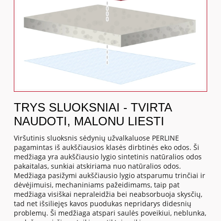
TRYS SLUOKSNIAI - TVIRTA
NAUDOTI, MALONU LIESTI
Viršutinis sluoksnis sėdynių užvalkaluose PERLINE
pagamintas iš aukščiausios klasės dirbtinės eko odos. Ši
medžiaga yra aukščiausio lygio sintetinis natūralios odos
pakaitalas, sunkiai atskiriama nuo natūralios odos.
Medžiaga pasižymi aukščiausio lygio atsparumu trinčiai ir
dėvėjimuisi, mechaniniams pažeidimams, taip pat
medžiaga visiškai nepraleidžia bei neabsorbuoja skysčių,
tad net išsiliejęs kavos puodukas nepridarys didesnių
problemų. Ši medžiaga atspari saulės poveikiui, neblunka,