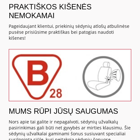
PRAKTIŠKOS KIŠENĖS
NEMOKAMAI
Pageidaujant klientui, priekinių sėdynių atlošų atbulinėse
pusėse prisiūsime praktiškas bei patogias naudoti
kišenes!
MUMS RŪPI JŪSŲ SAUGUMAS
Nors apie tai galite ir nepagalvoti, sėdynių užvalkalų
pasirinkimas gali būti net gyvybės ar mirties klausimu. Šie
sėdynių užvalkalai gaminami šonus susiuvant specialiai
susilpninta siūle, kuri neįtakoja sėdynių šonuose