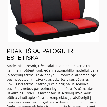
PRAKTIŠKA, PATOGU IR
ESTETIŠKA
Modeliniai sėdynių užvalkalai, kitaip nei universalūs,
gaminami būtent konkrečiam automobilio modeliui, pagal
jo sėdynių formą. Tokie sėdynių užvalkalai automobilyje
bus nepastebimi, užvalkalas atkartos visus sėdynės
linkius bei formą ir atrodys kaip originalus sėdynės
paviršius, nebus pastebima jog ant sėdynės užmautas
užvalkalas. Todėl, užsakant tokius sėdynių užvalkalus,
būtina žinoti apie sėdynių komplektaciją, atsižvelgti į
esančius porankius ar galinės sėdynės dalinio atlenkimo
funkcijas automobilyje, visa tai įtakoja kaip bus siuvami