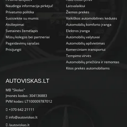
Naudinga informacija pirkėjui!
Laisvalaikiui
Privatumo politika
Žiemos prekės
Susisiekite su mumis
Vaikiškos automobilinės kėdutės
Atsiliepimai
Automobilių komforto įranga
Svetainės žemėlapis
Elektros įranga
Mūsų kolegos bei partneriai
Automobilių valytuvai
Pageidavimų sąrašas
Automobilių apšvietimas
Prisijungti
Komerciniam transportui
Tempimo virvės
Automobilių priežiūra ir remontas
Kitos prekės automobiliams
AUTOVISKAS.LT
MB "Skolas"
Įmonės kodas: 304136883
PVM kodas: LT100009787012
+370 642 21111
info@autoviskas.lt
/autoviskas.lt