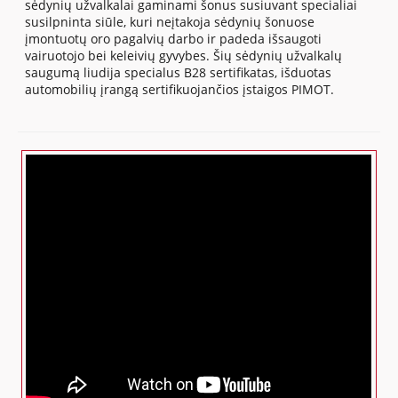
sėdynių užvalkalai gaminami šonus susiuvant specialiai
susilpninta siūle, kuri neįtakoja sėdynių šonuose
įmontuotų oro pagalvių darbo ir padeda išsaugoti
vairuotojo bei keleivių gyvybes. Šių sėdynių užvalkalų
saugumą liudija specialus B28 sertifikatas, išduotas
automobilių įrangą sertifikuojančios įstaigos PIMOT.