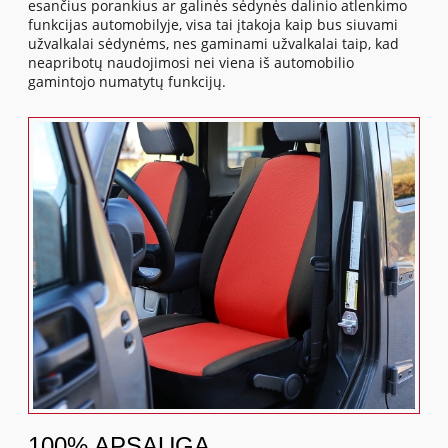
esančius porankius ar galinės sėdynės dalinio atlenkimo
funkcijas automobilyje, visa tai įtakoja kaip bus siuvami
užvalkalai sėdynėms, nes gaminami užvalkalai taip, kad
neapribotų naudojimosi nei viena iš automobilio
gamintojo numatytų funkcijų.
100% APSAUGA