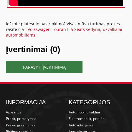
Ieškote platesnio pasirinkimo? Visas mūsų turimas prekes
rasite čia -
Volkswagen Touran II 5 Seats sėdynių užvalkalai
automobiliams
Įvertinimai (0)
PARAŠYTI ĮVERTINIMĄ
INFORMACIJA
KATEGORIJOS
Apie mus
Automobilių kabliai
Prekių pristatymas
Elektromobilių prekės
Prekių grąžinimas
Auto interjeras
Pirkimo taisyklės
Auto eksterjeras