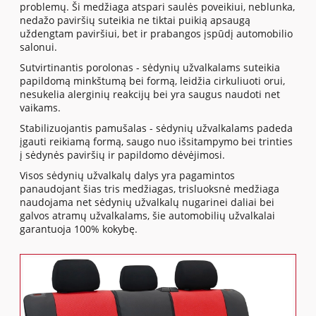
problemų. Ši medžiaga atspari saulės poveikiui, neblunka,
nedažo paviršių suteikia ne tiktai puikią apsaugą
uždengtam paviršiui, bet ir prabangos įspūdį automobilio
salonui.
Sutvirtinantis porolonas - sėdynių užvalkalams suteikia
papildomą minkštumą bei formą, leidžia cirkuliuoti orui,
nesukelia alerginių reakcijų bei yra saugus naudoti net
vaikams.
Stabilizuojantis pamušalas - sėdynių užvalkalams padeda
įgauti reikiamą formą, saugo nuo išsitampymo bei trinties
į sėdynės paviršių ir papildomo dėvėjimosi.
Visos sėdynių užvalkalų dalys yra pagamintos
panaudojant šias tris medžiagas, trisluoksnė medžiaga
naudojama net sėdynių užvalkalų nugarinei daliai bei
galvos atramų užvalkalams, šie automobilių užvalkalai
garantuoja 100% kokybę.