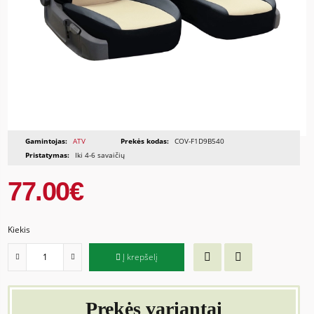
Gamintojas:
ATV
Prekės kodas:
COV-F1D9B540
Pristatymas:
Iki 4-6 savaičių
77.00€
Kiekis
Į krepšelį
Prekės variantai