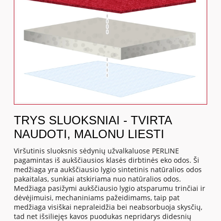
TRYS SLUOKSNIAI - TVIRTA
NAUDOTI, MALONU LIESTI
Viršutinis sluoksnis sėdynių užvalkaluose PERLINE
pagamintas iš aukščiausios klasės dirbtinės eko odos. Ši
medžiaga yra aukščiausio lygio sintetinis natūralios odos
pakaitalas, sunkiai atskiriama nuo natūralios odos.
Medžiaga pasižymi aukščiausio lygio atsparumu trinčiai ir
dėvėjimuisi, mechaniniams pažeidimams, taip pat
medžiaga visiškai nepraleidžia bei neabsorbuoja skysčių,
tad net išsiliejęs kavos puodukas nepridarys didesnių