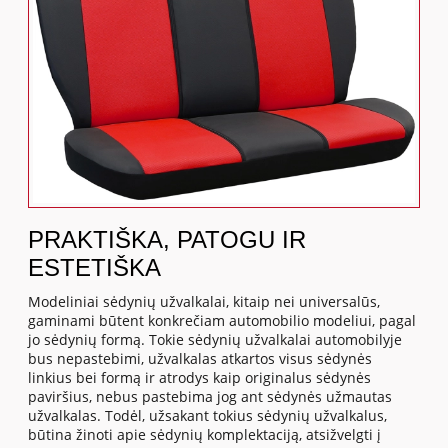
PRAKTIŠKA, PATOGU IR
ESTETIŠKA
Modeliniai sėdynių užvalkalai, kitaip nei universalūs,
gaminami būtent konkrečiam automobilio modeliui, pagal
jo sėdynių formą. Tokie sėdynių užvalkalai automobilyje
bus nepastebimi, užvalkalas atkartos visus sėdynės
linkius bei formą ir atrodys kaip originalus sėdynės
paviršius, nebus pastebima jog ant sėdynės užmautas
užvalkalas. Todėl, užsakant tokius sėdynių užvalkalus,
būtina žinoti apie sėdynių komplektaciją, atsižvelgti į