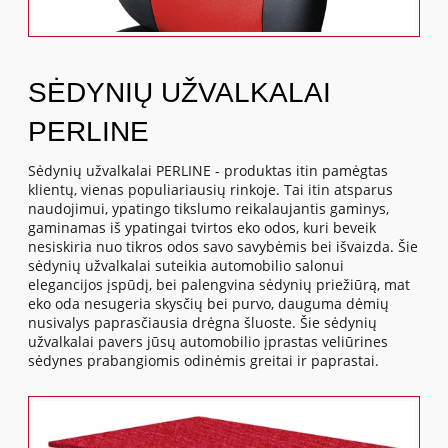
SĖDYNIŲ UŽVALKALAI
PERLINE
Sėdynių užvalkalai PERLINE - produktas itin pamėgtas
klientų, vienas populiariausių rinkoje. Tai itin atsparus
naudojimui, ypatingo tikslumo reikalaujantis gaminys,
gaminamas iš ypatingai tvirtos eko odos, kuri beveik
nesiskiria nuo tikros odos savo savybėmis bei išvaizda. Šie
sėdynių užvalkalai suteikia automobilio salonui
elegancijos įspūdį, bei palengvina sėdynių priežiūrą, mat
eko oda nesugeria skysčių bei purvo, dauguma dėmių
nusivalys paprasčiausia drėgna šluoste. Šie sėdynių
užvalkalai pavers jūsų automobilio įprastas veliūrines
sėdynes prabangiomis odinėmis greitai ir paprastai.