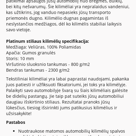
patikimai apsaugos jūsų automobilį nuo drėgmės, dulkių,
bei kitų nešvarumų. Šie kilimėliai yra nepralaidus vandeniui,
kas užtikrins, jog vanduo nepasieks jūsų transporto
priemonės dugno. Kilimėlio dugnas pagamintas iš
neslystančios medžiagos, dėl ko kilimėlis stabiliai laikysis
savo vietoje.
Platinum
stiliaus kilimėlių specifikacija:
Medžiaga: Veliūras, 100% Poliamidas
Apačia: Gumos granulės
Storis: 10 mm
Viršutinio sluoksnio tankumas - 800 g/m2
Bendras tankumas - 2300 g/m2
Tekstiliniai kilimėliai yra labai paprastai naudojami, pakanka
juos patiesti ir užfiksuoti fiksatoriumi, jei toks yra kilimėlyje.
Palaikyti savo automobilyje švarą su šiais kilimėliais galėsite
be didelių pastangų. Jie taip pat suteiks jūsų automobiliui
daugiau išskirtinio stiliaus. Rezultatai pranoks jūsų
lūkesčius, tiesiog išsirinkti jums patikusius kilimėlius ir
užsisakykite!
Pastabos
Nuotraukose matomos automobilių kilimėlių spalvos