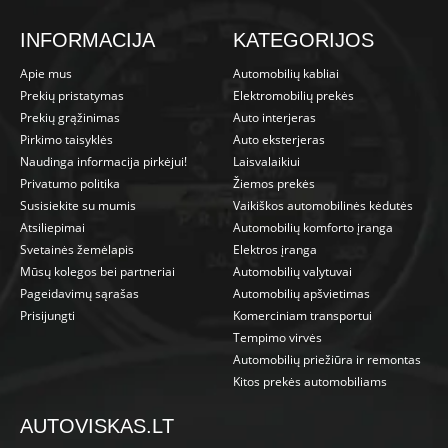
INFORMACIJA
KATEGORIJOS
Apie mus
Automobilių kabliai
Prekių pristatymas
Elektromobilių prekės
Prekių grąžinimas
Auto interjeras
Pirkimo taisyklės
Auto eksterjeras
Naudinga informacija pirkėjui!
Laisvalaikiui
Privatumo politika
Žiemos prekės
Susisiekite su mumis
Vaikiškos automobilinės kėdutės
Atsiliepimai
Automobilių komforto įranga
Svetainės žemėlapis
Elektros įranga
Mūsų kolegos bei partneriai
Automobilių valytuvai
Pageidavimų sąrašas
Automobilių apšvietimas
Prisijungti
Komerciniam transportui
Tempimo virvės
Automobilių priežiūra ir remontas
Kitos prekės automobiliams
AUTOVISKAS.LT