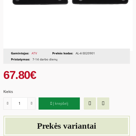
Gamintojas:
ATV
Prekės kodas:
AL-4-S020901
Pristatymas:
7-14 darbo dienų
67.80€
Kiekis
Į krepšelį
Prekės variantai