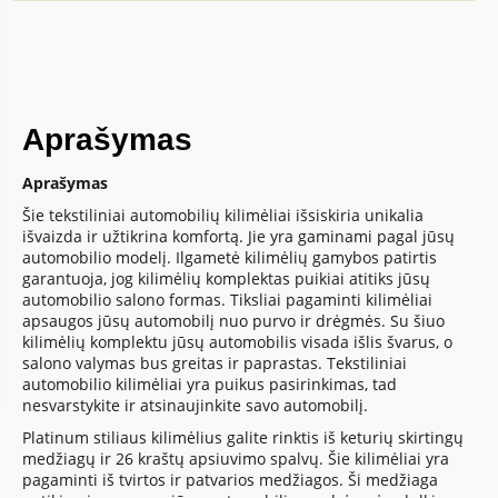
Aprašymas
Aprašymas
Šie tekstiliniai automobilių kilimėliai išsiskiria unikalia
išvaizda ir užtikrina komfortą. Jie yra gaminami pagal jūsų
automobilio modelį. Ilgametė kilimėlių gamybos patirtis
garantuoja, jog kilimėlių komplektas puikiai atitiks jūsų
automobilio salono formas. Tiksliai pagaminti kilimėliai
apsaugos jūsų automobilį nuo purvo ir drėgmės. Su šiuo
kilimėlių komplektu jūsų automobilis visada išlis švarus, o
salono valymas bus greitas ir paprastas. Tekstiliniai
automobilio kilimėliai yra puikus pasirinkimas, tad
nesvarstykite ir atsinaujinkite savo automobilį.
Platinum stiliaus kilimėlius galite rinktis iš keturių skirtingų
medžiagų ir 26 kraštų apsiuvimo spalvų. Šie kilimėliai yra
pagaminti iš tvirtos ir patvarios medžiagos. Ši medžiaga