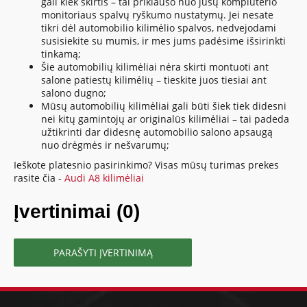
gali kiek skirtis – tai priklauso nuo jūsų kompiuterio
monitoriaus spalvų ryškumo nustatymų. Jei nesate
tikri dėl automobilio kilimėlio spalvos, nedvejodami
susisiekite su mumis, ir mes jums padėsime išsirinkti
tinkamą;
Šie automobilių kilimėliai nėra skirti montuoti ant
salone patiestų kilimėlių – tieskite juos tiesiai ant
salono dugno;
Mūsų automobilių kilimėliai gali būti šiek tiek didesni
nei kitų gamintojų ar originalūs kilimėliai – tai padeda
užtikrinti dar didesnę automobilio salono apsaugą
nuo drėgmės ir nešvarumų;
Ieškote platesnio pasirinkimo? Visas mūsų turimas prekes
rasite čia -
Audi A8 kilimėliai
Įvertinimai (0)
PARAŠYTI ĮVERTINIMĄ