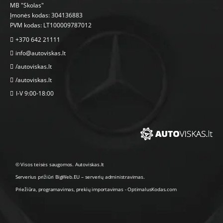
MB "Skolas"
Įmonės kodas: 304136883
PVM kodas: LT100009787012
+370 642 21111
info@autoviskas.lt
/autoviskas.lt
/autoviskas.lt
I-V 9:00-18:00
© Visos teisės saugomos. Autoviskas.lt
Serverius prižiūri
BigWeb.EU
–
serverių administravimas
.
Priežiūra, programavimas
,
prekių importavimas
-
OptimalusKodas.com