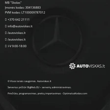
MB "Skolas"
Įmonės kodas: 304136883
PVM kodas: LT100009787012
+370 642 21111
info@autoviskas.lt
/autoviskas.lt
/autoviskas.lt
I-V 9:00-18:00
© Visos teisės saugomos. Autoviskas.lt
Serverius prižiūri
BigWeb.EU
–
serverių administravimas
.
Priežiūra, programavimas
,
prekių importavimas
-
OptimalusKodas.com