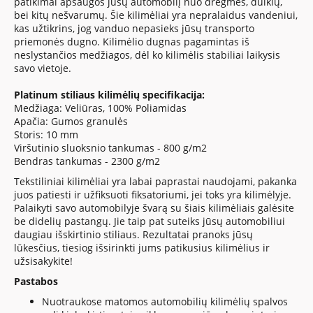
patikimai apsaugos jūsų automobilį nuo drėgmės, dulkių,
bei kitų nešvarumų. Šie kilimėliai yra nepralaidus vandeniui,
kas užtikrins, jog vanduo nepasieks jūsų transporto
priemonės dugno. Kilimėlio dugnas pagamintas iš
neslystančios medžiagos, dėl ko kilimėlis stabiliai laikysis
savo vietoje.
Platinum
stiliaus kilimėlių specifikacija:
Medžiaga: Veliūras, 100% Poliamidas
Apačia: Gumos granulės
Storis: 10 mm
Viršutinio sluoksnio tankumas - 800 g/m2
Bendras tankumas - 2300 g/m2
Tekstiliniai kilimėliai yra labai paprastai naudojami, pakanka
juos patiesti ir užfiksuoti fiksatoriumi, jei toks yra kilimėlyje.
Palaikyti savo automobilyje švarą su šiais kilimėliais galėsite
be didelių pastangų. Jie taip pat suteiks jūsų automobiliui
daugiau išskirtinio stiliaus. Rezultatai pranoks jūsų
lūkesčius, tiesiog išsirinkti jums patikusius kilimėlius ir
užsisakykite!
Pastabos
Nuotraukose matomos automobilių kilimėlių spalvos