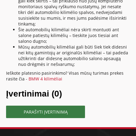
gali kiek skirtis – tai priklauso nuo jūsų kompiuterio
monitoriaus spalvų ryškumo nustatymų. Jei nesate
tikri dėl automobilio kilimėlio spalvos, nedvejodami
susisiekite su mumis, ir mes jums padėsime išsirinkti
tinkamą;
Šie automobilių kilimėliai nėra skirti montuoti ant
salone patiestų kilimėlių – tieskite juos tiesiai ant
salono dugno;
Mūsų automobilių kilimėliai gali būti šiek tiek didesni
nei kitų gamintojų ar originalūs kilimėliai – tai padeda
užtikrinti dar didesnę automobilio salono apsaugą
nuo drėgmės ir nešvarumų;
Ieškote platesnio pasirinkimo? Visas mūsų turimas prekes
rasite čia -
BMW 4 kilimėliai
Įvertinimai (0)
PARAŠYTI ĮVERTINIMĄ