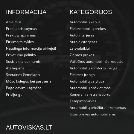
INFORMACIJA
KATEGORIJOS
Apie mus
Automobilių kabliai
Prekių pristatymas
Elektromobilių prekės
Prekių grąžinimas
Auto interjeras
Pirkimo taisyklės
Auto eksterjeras
Naudinga informacija pirkėjui!
Laisvalaikiui
Privatumo politika
Žiemos prekės
Susisiekite su mumis
Vaikiškos automobilinės kėdutės
Atsiliepimai
Automobilių komforto įranga
Svetainės žemėlapis
Elektros įranga
Mūsų kolegos bei partneriai
Automobilių valytuvai
Pageidavimų sąrašas
Automobilių apšvietimas
Prisijungti
Komerciniam transportui
Tempimo virvės
Automobilių priežiūra ir remontas
Kitos prekės automobiliams
AUTOVISKAS.LT