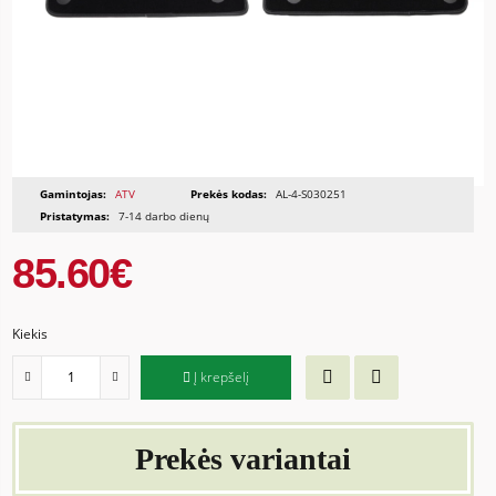
Gamintojas:
ATV
Prekės kodas:
AL-4-S030251
Pristatymas:
7-14 darbo dienų
85.60€
Kiekis
Į krepšelį
Prekės variantai