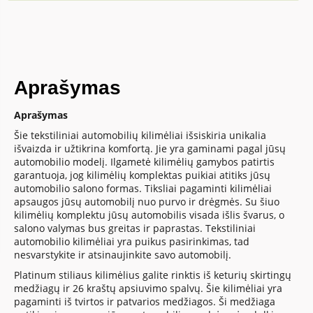
Aprašymas
Aprašymas
Šie tekstiliniai automobilių kilimėliai išsiskiria unikalia
išvaizda ir užtikrina komfortą. Jie yra gaminami pagal jūsų
automobilio modelį. Ilgametė kilimėlių gamybos patirtis
garantuoja, jog kilimėlių komplektas puikiai atitiks jūsų
automobilio salono formas. Tiksliai pagaminti kilimėliai
apsaugos jūsų automobilį nuo purvo ir drėgmės. Su šiuo
kilimėlių komplektu jūsų automobilis visada išlis švarus, o
salono valymas bus greitas ir paprastas. Tekstiliniai
automobilio kilimėliai yra puikus pasirinkimas, tad
nesvarstykite ir atsinaujinkite savo automobilį.
Platinum stiliaus kilimėlius galite rinktis iš keturių skirtingų
medžiagų ir 26 kraštų apsiuvimo spalvų. Šie kilimėliai yra
pagaminti iš tvirtos ir patvarios medžiagos. Ši medžiaga