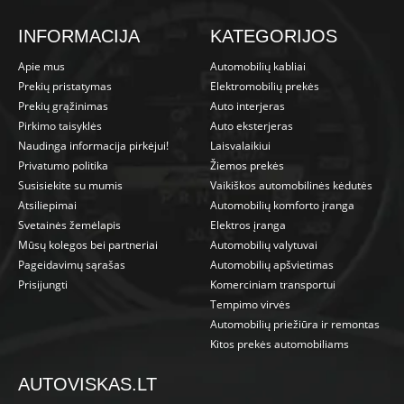
INFORMACIJA
KATEGORIJOS
Apie mus
Automobilių kabliai
Prekių pristatymas
Elektromobilių prekės
Prekių grąžinimas
Auto interjeras
Pirkimo taisyklės
Auto eksterjeras
Naudinga informacija pirkėjui!
Laisvalaikiui
Privatumo politika
Žiemos prekės
Susisiekite su mumis
Vaikiškos automobilinės kėdutės
Atsiliepimai
Automobilių komforto įranga
Svetainės žemėlapis
Elektros įranga
Mūsų kolegos bei partneriai
Automobilių valytuvai
Pageidavimų sąrašas
Automobilių apšvietimas
Prisijungti
Komerciniam transportui
Tempimo virvės
Automobilių priežiūra ir remontas
Kitos prekės automobiliams
AUTOVISKAS.LT