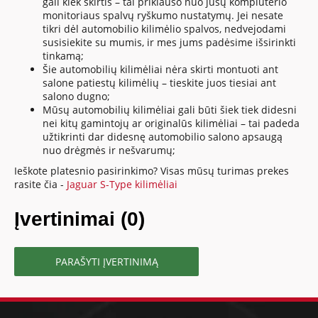
gali kiek skirtis – tai priklauso nuo jūsų kompiuterio
monitoriaus spalvų ryškumo nustatymų. Jei nesate
tikri dėl automobilio kilimėlio spalvos, nedvejodami
susisiekite su mumis, ir mes jums padėsime išsirinkti
tinkamą;
Šie automobilių kilimėliai nėra skirti montuoti ant
salone patiestų kilimėlių – tieskite juos tiesiai ant
salono dugno;
Mūsų automobilių kilimėliai gali būti šiek tiek didesni
nei kitų gamintojų ar originalūs kilimėliai – tai padeda
užtikrinti dar didesnę automobilio salono apsaugą
nuo drėgmės ir nešvarumų;
Ieškote platesnio pasirinkimo? Visas mūsų turimas prekes
rasite čia -
Jaguar S-Type kilimėliai
Įvertinimai (0)
PARAŠYTI ĮVERTINIMĄ