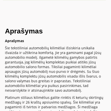
Aprašymas
Aprašymas
Šie tekstiliniai automobilių kilimėliai išsiskiria unikalia
išvaizda ir užtikrina komfortą. Jie yra gaminami pagal jūsų
automobilio modelį. Ilgametė kilimėlių gamybos patirtis
garantuoja, jog kilimėlių komplektas puikiai atitiks jūsų
automobilio salono formas. Tiksliai pagaminti kilimėliai
apsaugos jūsų automobilį nuo purvo ir drėgmės. Su šiuo
kilimėlių komplektu jūsų automobilis visada išlis švarus, o
salono valymas bus greitas ir paprastas. Tekstiliniai
automobilio kilimėliai yra puikus pasirinkimas, tad
nesvarstykite ir atsinaujinkite savo automobilį.
Platinum stiliaus kilimėlius galite rinktis iš keturių skirtingų
medžiagų ir 26 kraštų apsiuvimo spalvų. Šie kilimėliai yra
pagaminti iš tvirtos ir patvarios medžiagos. Ši medžiaga