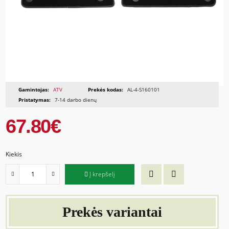
Gamintojas:
ATV
Prekės kodas:
AL-4-S160101
Pristatymas:
7-14 darbo dienų
67.80€
Kiekis
Į krepšelį
Prekės variantai