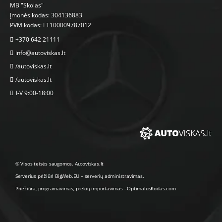
MB "Skolas"
Įmonės kodas: 304136883
PVM kodas: LT100009787012
+370 642 21111
info@autoviskas.lt
/autoviskas.lt
/autoviskas.lt
I-V 9:00-18:00
© Visos teisės saugomos. Autoviskas.lt
Serverius prižiūri
BigWeb.EU
–
serverių administravimas
.
Priežiūra, programavimas
,
prekių importavimas
-
OptimalusKodas.com