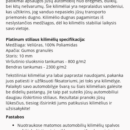
patikimai apsaugos jūsų automobilį nuo drėgmės, dulkių,
bei kitų nešvarumų. Šie kilimėliai yra nepralaidus vandeniui,
kas užtikrins, jog vanduo nepasieks jūsų transporto
priemonės dugno. Kilimėlio dugnas pagamintas iš
neslystančios medžiagos, dėl ko kilimėlis stabiliai laikysis
savo vietoje.
Platinum
stiliaus kilimėlių specifikacija:
Medžiaga: Veliūras, 100% Poliamidas
Apačia: Gumos granulės
Storis: 10 mm
Viršutinio sluoksnio tankumas - 800 g/m2
Bendras tankumas - 2300 g/m2
Tekstiliniai kilimėliai yra labai paprastai naudojami, pakanka
juos patiesti ir užfiksuoti fiksatoriumi, jei toks yra kilimėlyje.
Palaikyti savo automobilyje švarą su šiais kilimėliais galėsite
be didelių pastangų. Jie taip pat suteiks jūsų automobiliui
daugiau išskirtinio stiliaus. Rezultatai pranoks jūsų
lūkesčius, tiesiog išsirinkti jums patikusius kilimėlius ir
užsisakykite!
Pastabos
Nuotraukose matomos automobilių kilimėlių spalvos