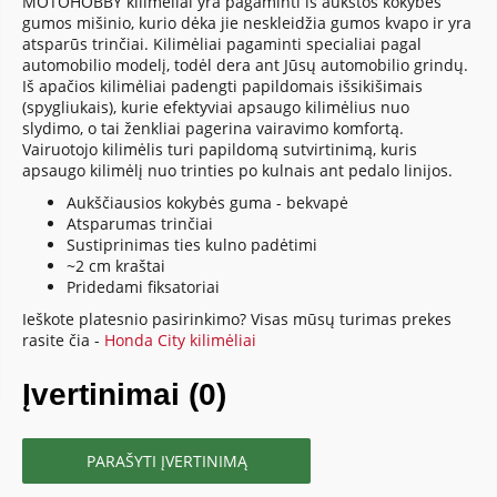
MOTOHOBBY kilimėliai yra pagaminti iš aukštos kokybės
gumos mišinio, kurio dėka jie neskleidžia gumos kvapo ir yra
atsparūs trinčiai. Kilimėliai pagaminti specialiai pagal
automobilio modelį, todėl dera ant Jūsų automobilio grindų.
Iš apačios kilimėliai padengti papildomais išsikišimais
(spygliukais), kurie efektyviai apsaugo kilimėlius nuo
slydimo, o tai ženkliai pagerina vairavimo komfortą.
Vairuotojo kilimėlis turi papildomą sutvirtinimą, kuris
apsaugo kilimėlį nuo trinties po kulnais ant pedalo linijos.
Aukščiausios kokybės guma - bekvapė
Atsparumas trinčiai
Sustiprinimas ties kulno padėtimi
~2 cm kraštai
Pridedami fiksatoriai
Ieškote platesnio pasirinkimo? Visas mūsų turimas prekes
rasite čia -
Honda City kilimėliai
Įvertinimai (0)
PARAŠYTI ĮVERTINIMĄ