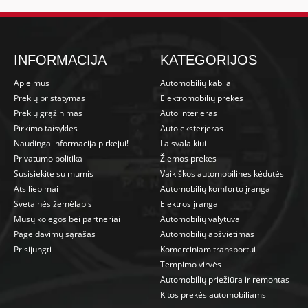
INFORMACIJA
KATEGORIJOS
Apie mus
Automobilių kabliai
Prekių pristatymas
Elektromobilių prekės
Prekių grąžinimas
Auto interjeras
Pirkimo taisyklės
Auto eksterjeras
Naudinga informacija pirkėjui!
Laisvalaikiui
Privatumo politika
Žiemos prekės
Susisiekite su mumis
Vaikiškos automobilinės kėdutės
Atsiliepimai
Automobilių komforto įranga
Svetainės žemėlapis
Elektros įranga
Mūsų kolegos bei partneriai
Automobilių valytuvai
Pageidavimų sąrašas
Automobilių apšvietimas
Prisijungti
Komerciniam transportui
Tempimo virvės
Automobilių priežiūra ir remontas
Kitos prekės automobiliams