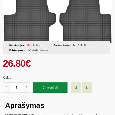
Gamintojas:
Motohobby
Prekės kodas:
MH 170505
Pristatymas:
1-9 darbo dienos
26.80€
Kiekis
Į krepšelį
Aprašymas