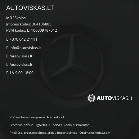
AUTOVISKAS.LT
MB "Skolas"
Įmonės kodas: 304136883
PVM kodas: LT100009787012
+370 642 21111
info@autoviskas.lt
/autoviskas.lt
/autoviskas.lt
I-V 9:00-18:00
© Visos teisės saugomos. Autoviskas.lt
Serverius prižiūri
BigWeb.EU
–
serverių administravimas
.
Priežiūra, programavimas
,
prekių importavimas
-
OptimalusKodas.com