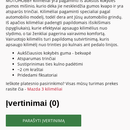
MOTOHOBBY kilimėliai yra pagaminti iš aukštos kokybės
gumos mišinio, kurio dėka jie neskleidžia gumos kvapo ir yra
atsparūs trinčiai. Kilimėliai pagaminti specialiai pagal
automobilio modelį, todėl dera ant Jūsų automobilio grindų.
Iš apačios kilimėliai padengti papildomais išsikišimais
(spygliukais), kurie efektyviai apsaugo kilimėlius nuo
slydimo, o tai ženkliai pagerina vairavimo komfortą.
Vairuotojo kilimėlis turi papildomą sutvirtinimą, kuris
apsaugo kilimėlį nuo trinties po kulnais ant pedalo linijos.
Aukščiausios kokybės guma - bekvapė
Atsparumas trinčiai
Sustiprinimas ties kulno padėtimi
~2 cm kraštai
Pridedami fiksatoriai
Ieškote platesnio pasirinkimo? Visas mūsų turimas prekes
rasite čia -
Mazda 3 kilimėliai
Įvertinimai (0)
PARAŠYTI ĮVERTINIMĄ