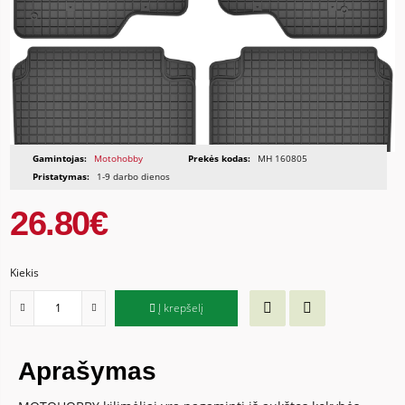
Gamintojas:
Motohobby
Prekės kodas:
MH 160805
Pristatymas:
1-9 darbo dienos
26.80€
Kiekis
Į krepšelį
Aprašymas