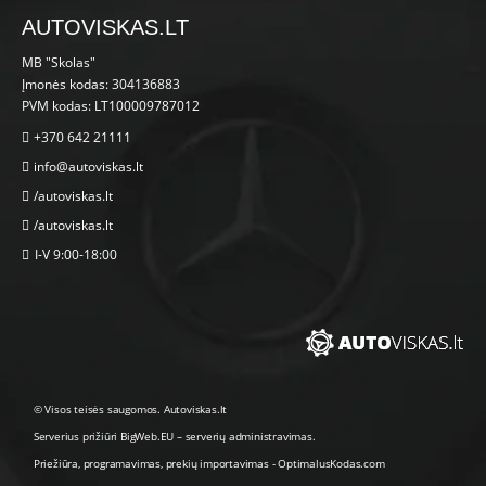
AUTOVISKAS.LT
MB "Skolas"
Įmonės kodas: 304136883
PVM kodas: LT100009787012
+370 642 21111
info@autoviskas.lt
/autoviskas.lt
/autoviskas.lt
I-V 9:00-18:00
© Visos teisės saugomos. Autoviskas.lt
Serverius prižiūri
BigWeb.EU
–
serverių administravimas
.
Priežiūra, programavimas
,
prekių importavimas
-
OptimalusKodas.com