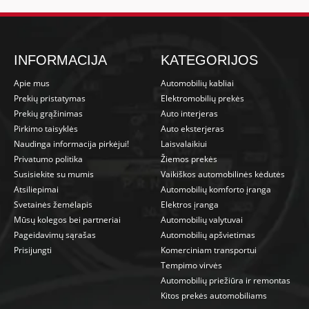
INFORMACIJA
KATEGORIJOS
Apie mus
Automobilių kabliai
Prekių pristatymas
Elektromobilių prekės
Prekių grąžinimas
Auto interjeras
Pirkimo taisyklės
Auto eksterjeras
Naudinga informacija pirkėjui!
Laisvalaikiui
Privatumo politika
Žiemos prekės
Susisiekite su mumis
Vaikiškos automobilinės kėdutės
Atsiliepimai
Automobilių komforto įranga
Svetainės žemėlapis
Elektros įranga
Mūsų kolegos bei partneriai
Automobilių valytuvai
Pageidavimų sąrašas
Automobilių apšvietimas
Prisijungti
Komerciniam transportui
Tempimo virvės
Automobilių priežiūra ir remontas
Kitos prekės automobiliams