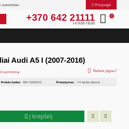
autoviskas
Prisijungti
+370 642 21111
0
I-V 9:00-18:00
liai Audi A5 I (2007-2016)
Radote pigiau?
ti įvertinimą
Prekės kodas:
MH 150303/2
Pristatymas:
1-9 darbo dienos
Į krepšelį