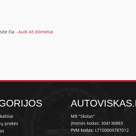
ite čia -
Audi A5 kilimėliai
GORIJOS
AUTOVISKAS.
kabliai
MB "Skolas"
Įmonės kodas: 304136883
ių prekės
PVM kodas: LT100009787012
ras