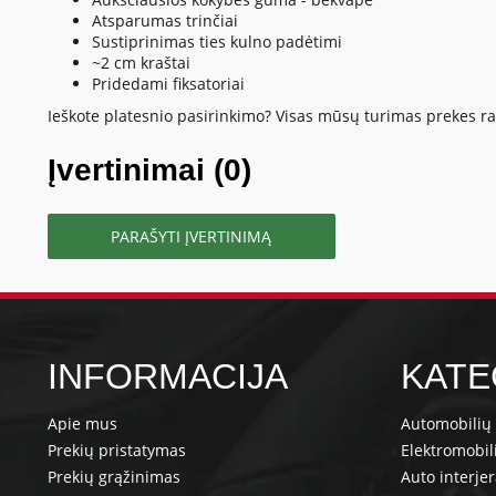
Atsparumas trinčiai
Sustiprinimas ties kulno padėtimi
~2 cm kraštai
Pridedami fiksatoriai
Ieškote platesnio pasirinkimo? Visas mūsų turimas prekes ras
Įvertinimai (0)
PARAŠYTI ĮVERTINIMĄ
INFORMACIJA
KATE
Apie mus
Automobilių 
Prekių pristatymas
Elektromobil
Prekių grąžinimas
Auto interje