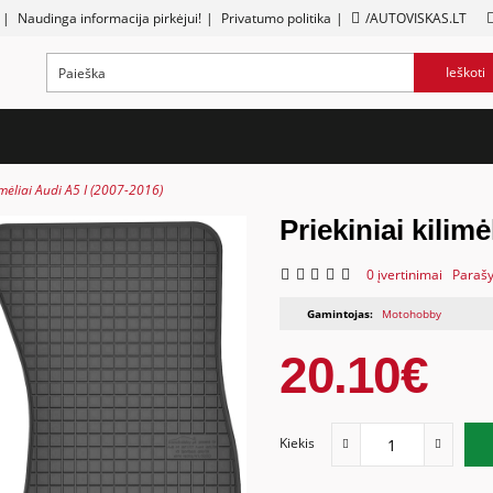
|
Naudinga informacija pirkėjui!
|
Privatumo politika
|
/AUTOVISKAS.LT
Ieškoti
imėliai Audi A5 I (2007-2016)
Priekiniai kilimė
0 įvertinimai
Parašy
Gamintojas:
Motohobby
20.10€
Kiekis