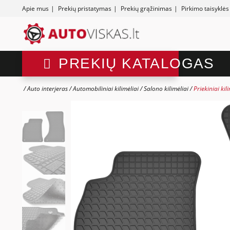
Apie mus
|
Prekių pristatymas
|
Prekių grąžinimas
|
Pirkimo taisyklės
PREKIŲ KATALOGAS
Auto interjeras
Automobiliniai kilimėliai
Salono kilimėliai
Priekiniai kil