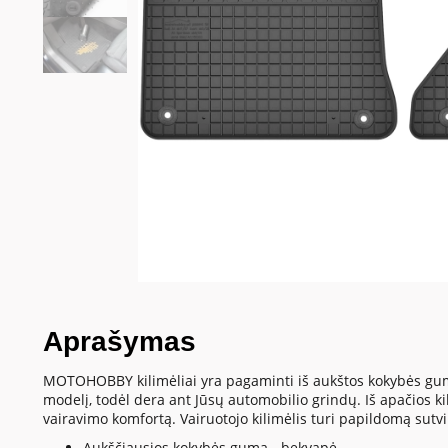
Aprašymas
MOTOHOBBY kilimėliai yra pagaminti iš aukštos kokybės gumos 
modelį, todėl dera ant Jūsų automobilio grindų. Iš apačios kil
vairavimo komfortą. Vairuotojo kilimėlis turi papildomą sutvir
Aukščiausios kokybės guma - bekvapė