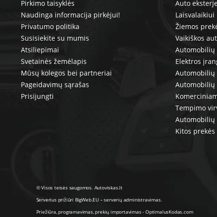
Pirkimo taisyklės
Auto eksterj
Naudinga informacija pirkėjui!
Laisvalaikiui
Privatumo politika
Žiemos prek
Susisiekite su mumis
Vaikiškos au
Atsiliepimai
Automobilių 
Svetainės žemėlapis
Elektros įra
Mūsų kolegos bei partneriai
Automobilių 
Pageidavimų sąrašas
Automobilių
Prisijungti
Komerciniam
Tempimo vir
Automobilių 
Kitos prekės
© Visos teisės saugomos. Autoviskas.lt
Serverius prižiūri
BigWeb.EU
–
serverių administravimas
.
Priežiūra, programavimas
,
prekių importavimas
-
OptimalusKodas.com