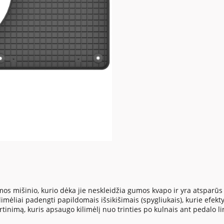
mišinio, kurio dėka jie neskleidžia gumos kvapo ir yra atsparūs tr
imėliai padengti papildomais išsikišimais (spygliukais), kurie efekt
tinimą, kuris apsaugo kilimėlį nuo trinties po kulnais ant pedalo lin