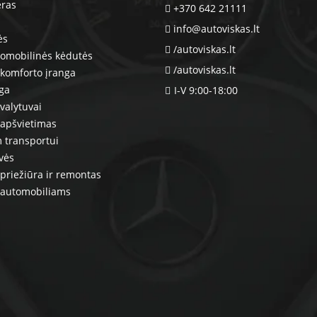
eras
+370 642 21111
info@autoviskas.lt
ės
/autoviskas.lt
tomobilinės kėdutės
/autoviskas.lt
komforto įranga
nga
I-V 9:00-18:00
valytuvai
 apšvietimas
 transportui
vės
priežiūra ir remontas
 automobiliams