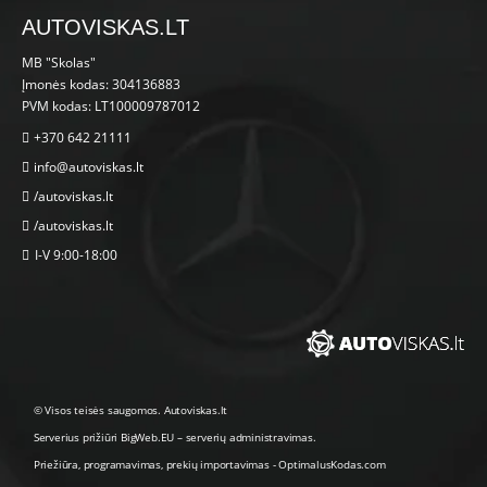
AUTOVISKAS.LT
MB "Skolas"
Įmonės kodas: 304136883
PVM kodas: LT100009787012
+370 642 21111
info@autoviskas.lt
/autoviskas.lt
/autoviskas.lt
I-V 9:00-18:00
© Visos teisės saugomos. Autoviskas.lt
Serverius prižiūri
BigWeb.EU
–
serverių administravimas
.
Priežiūra, programavimas
,
prekių importavimas
-
OptimalusKodas.com