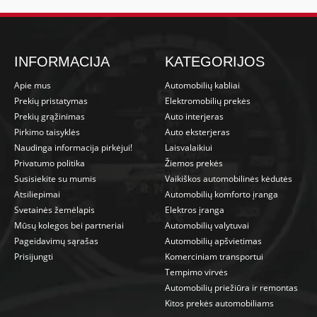
INFORMACIJA
KATEGORIJOS
Apie mus
Automobilių kabliai
Prekių pristatymas
Elektromobilių prekės
Prekių grąžinimas
Auto interjeras
Pirkimo taisyklės
Auto eksterjeras
Naudinga informacija pirkėjui!
Laisvalaikiui
Privatumo politika
Žiemos prekės
Susisiekite su mumis
Vaikiškos automobilinės kėdutės
Atsiliepimai
Automobilių komforto įranga
Svetainės žemėlapis
Elektros įranga
Mūsų kolegos bei partneriai
Automobilių valytuvai
Pageidavimų sąrašas
Automobilių apšvietimas
Prisijungti
Komerciniam transportui
Tempimo virvės
Automobilių priežiūra ir remontas
Kitos prekės automobiliams