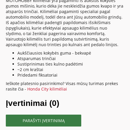
MOTOHOBBY kilimėliai yra pagaminti iš aukštos kokybės
gumos mišinio, kurio dėka jie neskleidžia gumos kvapo ir yra
atsparūs trinčiai. Kilimėliai pagaminti specialiai pagal
automobilio modelį, todėl dera ant Jūsų automobilio grindų.
Iš apačios kilimėliai padengti papildomais išsikišimais
(spygliukais), kurie efektyviai apsaugo kilimėlius nuo
slydimo, o tai ženkliai pagerina vairavimo komfortą.
Vairuotojo kilimėlis turi papildomą sutvirtinimą, kuris
apsaugo kilimėlį nuo trinties po kulnais ant pedalo linijos.
Aukščiausios kokybės guma - bekvapė
Atsparumas trinčiai
Sustiprinimas ties kulno padėtimi
~2 cm kraštai
Pridedami fiksatoriai
Ieškote platesnio pasirinkimo? Visas mūsų turimas prekes
rasite čia -
Honda City kilimėliai
Įvertinimai (0)
PARAŠYTI ĮVERTINIMĄ