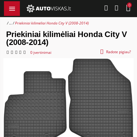
0
...
Priekiniai kilimėliai Honda City V (2008-2014)
Priekiniai kilimėliai Honda City V
(2008-2014)
Radote pigiau?
0 įvertinimai