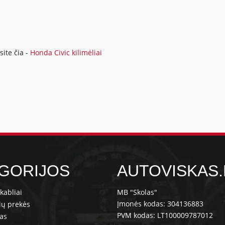
ite čia -
Honda Civic kilimėliai
GORIJOS
AUTOVISKAS.
kabliai
MB "Skolas"
Įmonės kodas: 304136883
ių prekės
PVM kodas: LT100009787012
ras