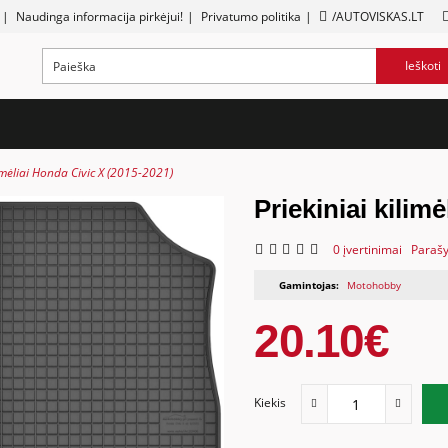
|
Naudinga informacija pirkėjui!
|
Privatumo politika
|
/AUTOVISKAS.LT
Ieškoti
limėliai Honda Civic X (2015-2021)
Priekiniai kilim
0 įvertinimai
Parašy
Gamintojas:
Motohobby
20.10€
Kiekis