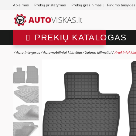
Apie mus
|
Prekių pristatymas
|
Prekių grąžinimas
|
Pirkimo taisyklės
PREKIŲ KATALOGAS
Auto interjeras
Automobiliniai kilimėliai
Salono kilimėliai
Priekiniai ki