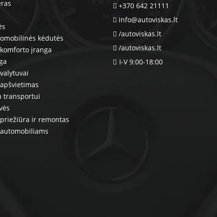
eras
+370 642 21111
info@autoviskas.lt
ės
/autoviskas.lt
tomobilinės kėdutės
/autoviskas.lt
komforto įranga
nga
I-V 9:00-18:00
valytuvai
 apšvietimas
 transportui
vės
priežiūra ir remontas
 automobiliams