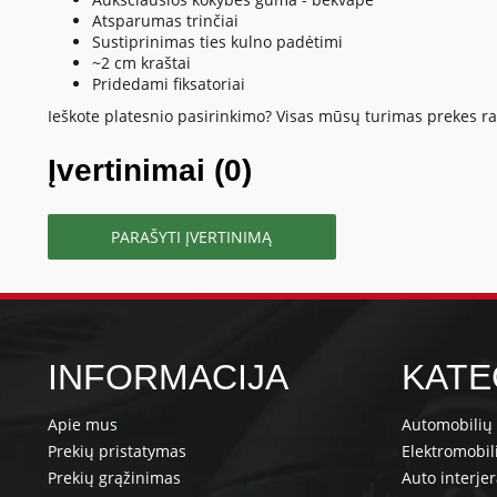
Atsparumas trinčiai
Sustiprinimas ties kulno padėtimi
~2 cm kraštai
Pridedami fiksatoriai
Ieškote platesnio pasirinkimo? Visas mūsų turimas prekes ras
Įvertinimai (0)
PARAŠYTI ĮVERTINIMĄ
INFORMACIJA
KATE
Apie mus
Automobilių 
Prekių pristatymas
Elektromobil
Prekių grąžinimas
Auto interje