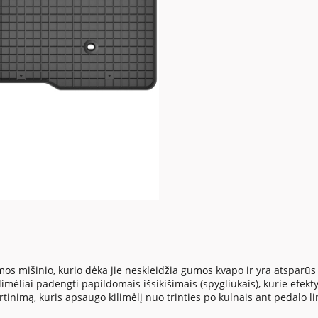
mišinio, kurio dėka jie neskleidžia gumos kvapo ir yra atsparūs tr
imėliai padengti papildomais išsikišimais (spygliukais), kurie efekt
tinimą, kuris apsaugo kilimėlį nuo trinties po kulnais ant pedalo lin