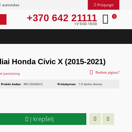
autoviskas
Prisijungti
+370 642 21111
0
I-V 9:00-18:00
ėliai Honda Civic X (2015-2021)
Radote pigiau?
ti įvertinimą
Prekės kodas:
MH 200406/2
Pristatymas:
1-9 darbo dienos
Į krepšelį