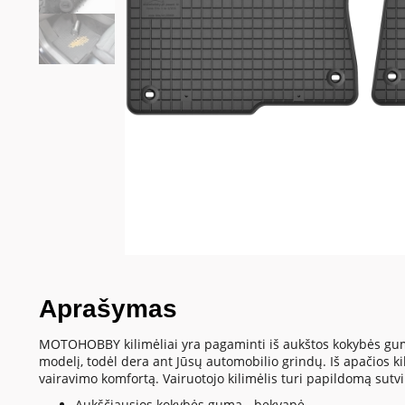
Aprašymas
MOTOHOBBY kilimėliai yra pagaminti iš aukštos kokybės gumos 
modelį, todėl dera ant Jūsų automobilio grindų. Iš apačios kil
vairavimo komfortą. Vairuotojo kilimėlis turi papildomą sutvir
Aukščiausios kokybės guma - bekvapė