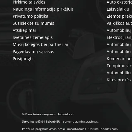
Pirkimo taisyklės
Auto eksterj
Naudinga informacija pirkėjui!
Laisvalaikiui
Privatumo politika
Žiemos prek
Susisiekite su mumis
Vaikiškos au
Atsiliepimai
Automobilių 
Svetainės žemėlapis
Elektros įra
Mūsų kolegos bei partneriai
Automobilių 
Pageidavimų sąrašas
Automobilių
Prisijungti
Komerciniam
Tempimo vir
Automobilių 
Kitos prekės
© Visos teisės saugomos. Autoviskas.lt
Serverius prižiūri
BigWeb.EU
–
serverių administravimas
.
Priežiūra, programavimas
,
prekių importavimas
-
OptimalusKodas.com