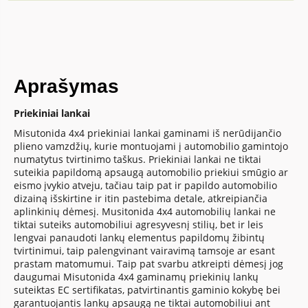
Aprašymas
Priekiniai lankai
Misutonida 4x4 priekiniai lankai gaminami iš nerūdijančio
plieno vamzdžių, kurie montuojami į automobilio gamintojo
numatytus tvirtinimo taškus. Priekiniai lankai ne tiktai
suteikia papildomą apsaugą automobilio priekiui smūgio ar
eismo įvykio atveju, tačiau taip pat ir papildo automobilio
dizainą išskirtine ir itin pastebima detale, atkreipiančia
aplinkinių dėmesį. Musitonida 4x4 automobilių lankai ne
tiktai suteiks automobiliui agresyvesnį stilių, bet ir leis
lengvai panaudoti lankų elementus papildomų žibintų
tvirtinimui, taip palengvinant vairavimą tamsoje ar esant
prastam matomumui. Taip pat svarbu atkreipti dėmesį jog
daugumai Misutonida 4x4 gaminamų priekinių lankų
suteiktas EC sertifikatas, patvirtinantis gaminio kokybę bei
garantuojantis lankų apsaugą ne tiktai automobiliui ant