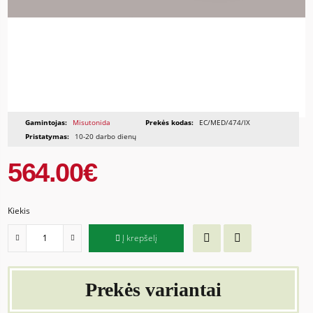
Gamintojas:
Misutonida
Prekės kodas:
EC/MED/474/IX
Pristatymas:
10-20 darbo dienų
564.00€
Kiekis
Į krepšelį
Prekės variantai