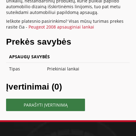
unikalių, nestandartinių produktų, kurie puikiai papildo
automobilio dizainą išskirtinėmis linijomis, tuo pat metu
suteikdami automobiliui papildomą apsaugą.
Ieškote platesnio pasirinkimo? Visas mūsų turimas prekes
rasite čia -
Peugeot 2008 apsauginiai lankai
Prekės savybės
APSAUGŲ SAVYBĖS
Tipas
Priekiniai lankai
Įvertinimai (0)
PARAŠYTI ĮVERTINIMĄ