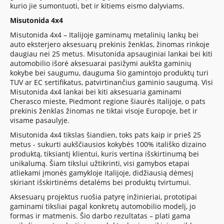
kurio jie sumontuoti, bet ir kitiems eismo dalyviams.
Misutonida 4x4
Misutonida 4x4 – Italijoje gaminamų metalinių lankų bei
auto eksterjero aksesuarų prekinis ženklas, žinomas rinkoje
daugiau nei 25 metus. Misutonida apsauginiai lankai bei kiti
automobilio išorė aksesuarai pasižymi aukšta gaminių
kokybe bei saugumu, dauguma šio gamintojo produktų turi
TUV ar EC sertifikatus, patvirtinančius gaminio saugumą. Visi
Misutonida 4x4 lankai bei kiti aksesuaria gaminami
Cherasco mieste, Piedmont regione šiaurės Italijoje, o pats
prekinis ženklas žinomas ne tiktai visoje Europoje, bet ir
visame pasaulyje.
Misutonida 4x4 tikslas šiandien, toks pats kaip ir prieš 25
metus - sukurti aukščiausios kokybės 100% itališko dizaino
produktą, tiksiantį klientui, kuris vertina išskirtinumą bei
unikalumą. Šiam tikslui užtikrinti, visi gamybos etapai
atliekami įmonės gamykloje Italijoje, didžiausią dėmesį
skiriant išskirtinėms detalėms bei produktų tvirtumui.
Aksesuarų projektus ruošia patyrę inžinieriai, prototipai
gaminami tiksliai pagal konkretų automobilio modelį, jo
formas ir matmenis. Šio darbo rezultatas – plati gama