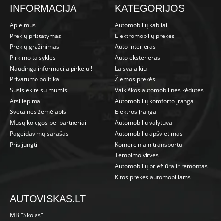
INFORMACIJA
KATEGORIJOS
Apie mus
Automobilių kabliai
Prekių pristatymas
Elektromobilių prekės
Prekių grąžinimas
Auto interjeras
Pirkimo taisyklės
Auto eksterjeras
Naudinga informacija pirkėjui!
Laisvalaikiui
Privatumo politika
Žiemos prekės
Susisiekite su mumis
Vaikiškos automobilinės kėdutės
Atsiliepimai
Automobilių komforto įranga
Svetainės žemėlapis
Elektros įranga
Mūsų kolegos bei partneriai
Automobilių valytuvai
Pageidavimų sąrašas
Automobilių apšvietimas
Prisijungti
Komerciniam transportui
Tempimo virvės
Automobilių priežiūra ir remontas
Kitos prekės automobiliams
AUTOVISKAS.LT
MB "Skolas"