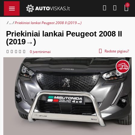
0
...
Priekiniai lankai Peugeot 2008 II (2019→)
Priekiniai lankai Peugeot 2008 II
(2019→)
Radote pigiau?
0 įvertinimai