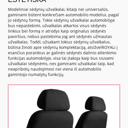
Modeliniai sėdynių užvalkalai, kitaip nei universalūs,
gaminami būtent konkrečiam automobilio modeliui, pagal
jo sėdynių formą. Tokie sėdynių užvalkalai automobilyje
bus nepastebimi, užvalkalas atkartos visus sėdynės
linkius bei formą ir atrodys kaip originalus sėdynės
paviršius, nebus pastebima jog ant sėdynės užmautas
užvalkalas. Todėl, užsakant tokius sėdynių užvalkalus,
būtina žinoti apie sėdynių komplektaciją, atsižvelROYALi į
esančius porankius ar galinės sėdynės dalinio atlenkimo
funkcijas automobilyje, visa tai įtakoja kaip bus siuvami
užvalkalai sėdynėms, nes gaminami užvalkalai taip, kad
neapribotų naudojimosi nei viena iš automobilio
gamintojo numatytų funkcijų.