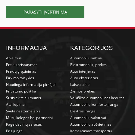
PARAŠYTI ĮVERTINIMĄ
INFORMACIJA
KATEGORIJOS
Apie mus
Automobilių kabliai
Prekių pristatymas
Elektromobilių prekės
Prekių grąžinimas
Auto interjeras
Pirkimo taisyklės
Auto eksterjeras
Naudinga informacija pirkėjui!
Laisvalaikiui
Privatumo politika
Žiemos prekės
Susisiekite su mumis
Vaikiškos automobilinės kėdutės
Atsiliepimai
Automobilių komforto įranga
Svetainės žemėlapis
Elektros įranga
Mūsų kolegos bei partneriai
Automobilių valytuvai
Pageidavimų sąrašas
Automobilių apšvietimas
Prisijungti
Komerciniam transportui