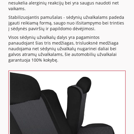
nesukelia alerginių reakcijų bei yra saugus naudoti net
vaikams.
Stabilizuojantis pamušalas - sėdynių užvalkalams padeda
įgauti reikiamą formą, saugo nuo išsitampymo bei trinties
į sėdynės paviršių ir papildomo dėvėjimosi.
Visos sėdynių užvalkalų dalys yra pagamintos
panaudojant šias tris medžiagas, trisluoksnė medžiaga
naudojama net sėdynių užvalkalų nugarinei daliai bei
galvos atramų užvalkalams, šie automobilių užvalkalai
garantuoja 100% kokybę.