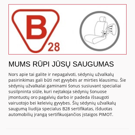
MUMS RŪPI JŪSŲ SAUGUMAS
Nors apie tai galite ir nepagalvoti, sėdynių užvalkalų
pasirinkimas gali būti net gyvybės ar mirties klausimu. Šie
sėdynių užvalkalai gaminami šonus susiuvant specialiai
susilpninta siūle, kuri neįtakoja sėdynių šonuose
įmontuotų oro pagalvių darbo ir padeda išsaugoti
vairuotojo bei keleivių gyvybes. Šių sėdynių užvalkalų
saugumą liudija specialus B28 sertifikatas, išduotas
automobilių įrangą sertifikuojančios įstaigos PIMOT.