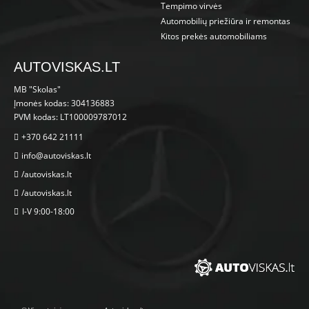
Tempimo virvės
Automobilių priežiūra ir remontas
Kitos prekės automobiliams
AUTOVISKAS.LT
MB "Skolas"
Įmonės kodas: 304136883
PVM kodas: LT100009787012
+370 642 21111
info@autoviskas.lt
/autoviskas.lt
/autoviskas.lt
I-V 9:00-18:00