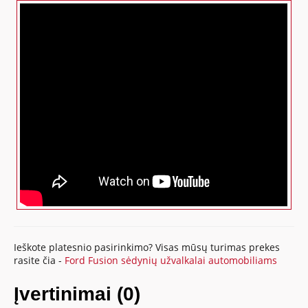
Ieškote platesnio pasirinkimo? Visas mūsų turimas prekes
rasite čia -
Ford Fusion sėdynių užvalkalai automobiliams
Įvertinimai (0)