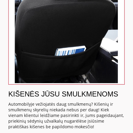
KIŠENĖS JŪSU SMULKMENOMS
Automobilyje vežiojatės daug smulkmenų? Kišenių ir
smulkmenų skyrelių niekada nebus per daug! Kiek
vienam klientui leidžiame pasirinkti ir, jums pageidaujant,
priekinių sėdynių užvalkalų nugarėlėse įsiūsime
praktiškas kišenes be papildomo mokesčio!