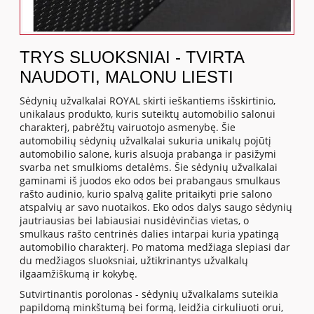
TRYS SLUOKSNIAI - TVIRTA
NAUDOTI, MALONU LIESTI
Sėdynių užvalkalai ROYAL skirti ieškantiems išskirtinio,
unikalaus produkto, kuris suteiktų automobilio salonui
charakterį, pabrėžtų vairuotojo asmenybę. Šie
automobilių sėdynių užvalkalai sukuria unikalų pojūtį
automobilio salone, kuris alsuoja prabanga ir pasižymi
svarba net smulkioms detalėms. Šie sėdynių užvalkalai
gaminami iš juodos eko odos bei prabangaus smulkaus
rašto audinio, kurio spalvą galite pritaikyti prie salono
atspalvių ar savo nuotaikos. Eko odos dalys saugo sėdynių
jautriausias bei labiausiai nusidėvinčias vietas, o
smulkaus rašto centrinės dalies intarpai kuria ypatingą
automobilio charakterį. Po matoma medžiaga slepiasi dar
du medžiagos sluoksniai, užtikrinantys užvalkalų
ilgaamžiškumą ir kokybę.
Sutvirtinantis porolonas - sėdynių užvalkalams suteikia
papildomą minkštumą bei formą, leidžia cirkuliuoti orui,