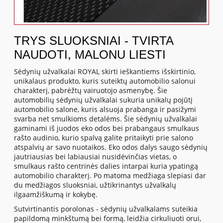
TRYS SLUOKSNIAI - TVIRTA
NAUDOTI, MALONU LIESTI
Sėdynių užvalkalai ROYAL skirti ieškantiems išskirtinio,
unikalaus produkto, kuris suteiktų automobilio salonui
charakterį, pabrėžtų vairuotojo asmenybę. Šie
automobilių sėdynių užvalkalai sukuria unikalų pojūtį
automobilio salone, kuris alsuoja prabanga ir pasižymi
svarba net smulkioms detalėms. Šie sėdynių užvalkalai
gaminami iš juodos eko odos bei prabangaus smulkaus
rašto audinio, kurio spalvą galite pritaikyti prie salono
atspalvių ar savo nuotaikos. Eko odos dalys saugo sėdynių
jautriausias bei labiausiai nusidėvinčias vietas, o
smulkaus rašto centrinės dalies intarpai kuria ypatingą
automobilio charakterį. Po matoma medžiaga slepiasi dar
du medžiagos sluoksniai, užtikrinantys užvalkalų
ilgaamžiškumą ir kokybę.
Sutvirtinantis porolonas - sėdynių užvalkalams suteikia
papildomą minkštumą bei formą, leidžia cirkuliuoti orui,