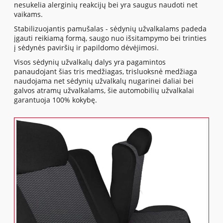
nesukelia alerginių reakcijų bei yra saugus naudoti net
vaikams.
Stabilizuojantis pamušalas - sėdynių užvalkalams padeda
įgauti reikiamą formą, saugo nuo išsitampymo bei trinties
į sėdynės paviršių ir papildomo dėvėjimosi.
Visos sėdynių užvalkalų dalys yra pagamintos
panaudojant šias tris medžiagas, trisluoksnė medžiaga
naudojama net sėdynių užvalkalų nugarinei daliai bei
galvos atramų užvalkalams, šie automobilių užvalkalai
garantuoja 100% kokybę.