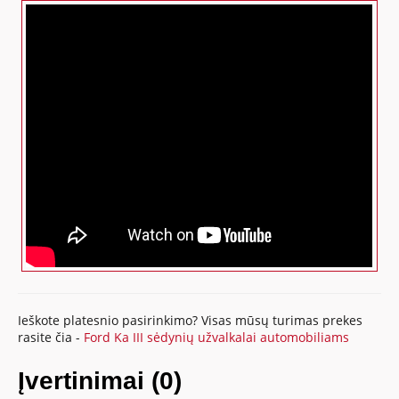
Ieškote platesnio pasirinkimo? Visas mūsų turimas prekes
rasite čia -
Ford Ka III sėdynių užvalkalai automobiliams
Įvertinimai (0)