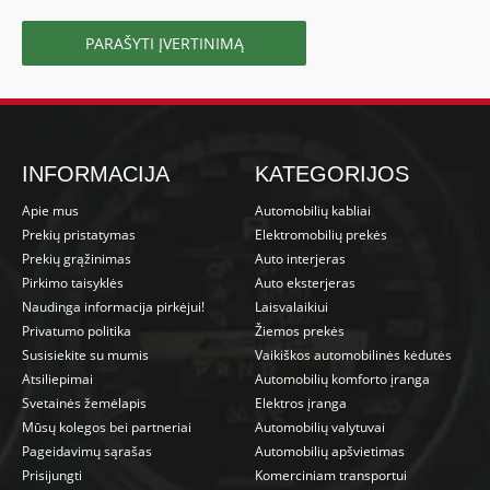
PARAŠYTI ĮVERTINIMĄ
INFORMACIJA
KATEGORIJOS
Apie mus
Automobilių kabliai
Prekių pristatymas
Elektromobilių prekės
Prekių grąžinimas
Auto interjeras
Pirkimo taisyklės
Auto eksterjeras
Naudinga informacija pirkėjui!
Laisvalaikiui
Privatumo politika
Žiemos prekės
Susisiekite su mumis
Vaikiškos automobilinės kėdutės
Atsiliepimai
Automobilių komforto įranga
Svetainės žemėlapis
Elektros įranga
Mūsų kolegos bei partneriai
Automobilių valytuvai
Pageidavimų sąrašas
Automobilių apšvietimas
Prisijungti
Komerciniam transportui