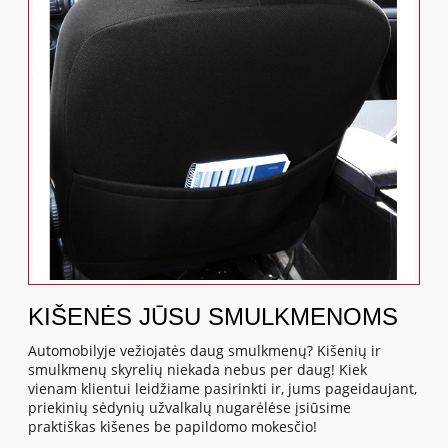
KIŠENĖS JŪSU SMULKMENOMS
Automobilyje vežiojatės daug smulkmenų? Kišenių ir
smulkmenų skyrelių niekada nebus per daug! Kiek
vienam klientui leidžiame pasirinkti ir, jums pageidaujant,
priekinių sėdynių užvalkalų nugarėlėse įsiūsime
praktiškas kišenes be papildomo mokesčio!