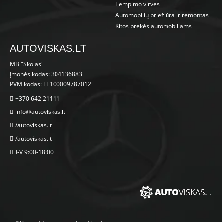
Tempimo virvės
Automobilių priežiūra ir remontas
Kitos prekės automobiliams
AUTOVISKAS.LT
MB "Skolas"
Įmonės kodas: 304136883
PVM kodas: LT100009787012
+370 642 21111
info@autoviskas.lt
/autoviskas.lt
/autoviskas.lt
I-V 9:00-18:00