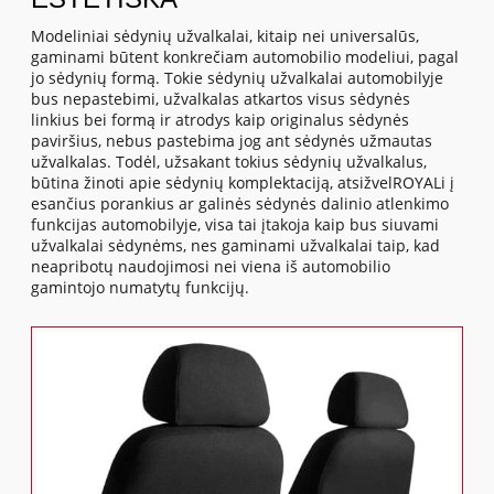
Modeliniai sėdynių užvalkalai, kitaip nei universalūs,
gaminami būtent konkrečiam automobilio modeliui, pagal
jo sėdynių formą. Tokie sėdynių užvalkalai automobilyje
bus nepastebimi, užvalkalas atkartos visus sėdynės
linkius bei formą ir atrodys kaip originalus sėdynės
paviršius, nebus pastebima jog ant sėdynės užmautas
užvalkalas. Todėl, užsakant tokius sėdynių užvalkalus,
būtina žinoti apie sėdynių komplektaciją, atsižvelROYALi į
esančius porankius ar galinės sėdynės dalinio atlenkimo
funkcijas automobilyje, visa tai įtakoja kaip bus siuvami
užvalkalai sėdynėms, nes gaminami užvalkalai taip, kad
neapribotų naudojimosi nei viena iš automobilio
gamintojo numatytų funkcijų.