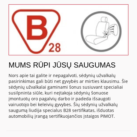
MUMS RŪPI JŪSŲ SAUGUMAS
Nors apie tai galite ir nepagalvoti, sėdynių užvalkalų
pasirinkimas gali būti net gyvybės ar mirties klausimu. Šie
sėdynių užvalkalai gaminami šonus susiuvant specialiai
susilpninta siūle, kuri neįtakoja sėdynių šonuose
įmontuotų oro pagalvių darbo ir padeda išsaugoti
vairuotojo bei keleivių gyvybes. Šių sėdynių užvalkalų
saugumą liudija specialus B28 sertifikatas, išduotas
automobilių įrangą sertifikuojančios įstaigos PIMOT.