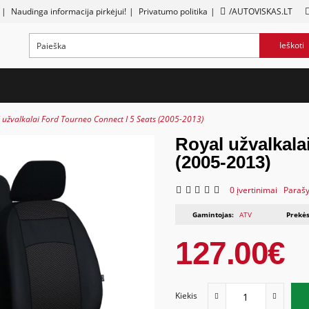
|
Naudinga informacija pirkėjui!
|
Privatumo politika
|
/AUTOVISKAS.LT
Ieškoti
 užvalkalai Ford Tourneo Connect I 5 Seats (2005-2013)
Royal užvalkala
(2005-2013)
0 įvertinimai
Parašy
Gamintojas:
ATV
Prekės
127.00€
Kiekis