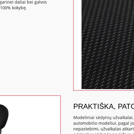
rinei daliai bei galvos
 100% kokybę.
PRAKTIŠKA, PAT
Modeliniai sėdynių užvalkalai
automobilio modeliui, pagal j
nepastebimi, užvalkalas atkart