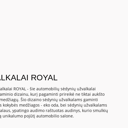
LKALAI ROYAL
alkalai ROYAL - šie automobilių sėdynių užvalkalai
gaminio dizainu, kurį pagaminti prireikė ne tiktai aukšto
 medžiagų. Šio dizaino sėdynių užvalkalams gaminti
s kokybės medžiagos - eko oda, bei sėdynių užvalkalams
ialaus, ypatingo audimo raštuotas audinys, kurio smulkių
gą unikalumo pojūtį automobilio salone.