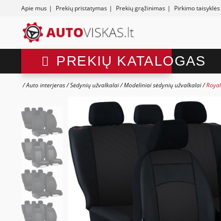
Apie mus
|
Prekių pristatymas
|
Prekių grąžinimas
|
Pirkimo taisyklės
PREKIŲ KATALOGAS
Auto interjeras
Sėdynių užvalkalai
Modeliniai sėdynių užvalkalai
Royal