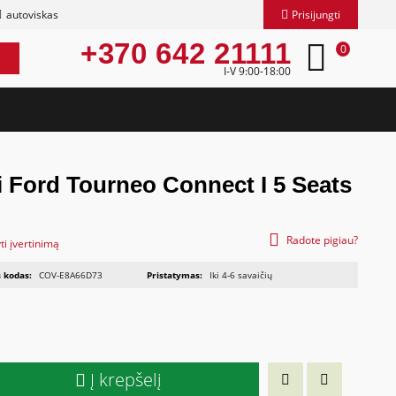
autoviskas
Prisijungti
+370 642 21111
0
I-V 9:00-18:00
i Ford Tourneo Connect I 5 Seats
Radote pigiau?
ti įvertinimą
 kodas:
COV-E8A66D73
Pristatymas:
Iki 4-6 savaičių
Į krepšelį