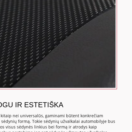
OGU IR ESTETIŠKA
, kitaip nei universalūs, gaminami būtent konkrečiam
o sėdynių formą. Tokie sėdynių užvalkalai automobilyje bus
os visus sėdynės linkius bei formą ir atrodys kaip