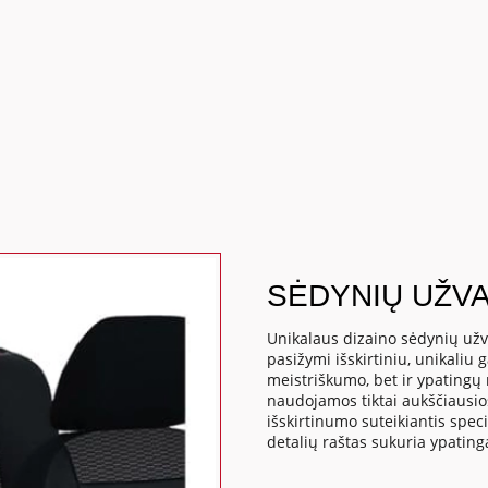
SĖDYNIŲ UŽVA
Unikalaus dizaino sėdynių užv
pasižymi išskirtiniu, unikaliu 
meistriškumo, bet ir ypatingų
naudojamos tiktai aukščiausio
išskirtinumo suteikiantis spec
detalių raštas sukuria ypatin