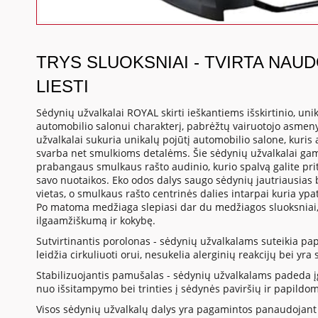
TRYS SLUOKSNIAI - TVIRTA NAU
LIESTI
Sėdynių užvalkalai ROYAL skirti ieškantiems išskirtinio, uni
automobilio salonui charakterį, pabrėžtų vairuotojo asmen
užvalkalai sukuria unikalų pojūtį automobilio salone, kuris
svarba net smulkioms detalėms. Šie sėdynių užvalkalai gam
prabangaus smulkaus rašto audinio, kurio spalvą galite prita
savo nuotaikos. Eko odos dalys saugo sėdynių jautriausias b
vietas, o smulkaus rašto centrinės dalies intarpai kuria ypa
Po matoma medžiaga slepiasi dar du medžiagos sluoksniai, 
ilgaamžiškumą ir kokybę.
Sutvirtinantis porolonas - sėdynių užvalkalams suteikia p
leidžia cirkuliuoti orui, nesukelia alerginių reakcijų bei yr
Stabilizuojantis pamušalas - sėdynių užvalkalams padeda į
nuo išsitampymo bei trinties į sėdynės paviršių ir papildo
Visos sėdynių užvalkalų dalys yra pagamintos panaudojant 