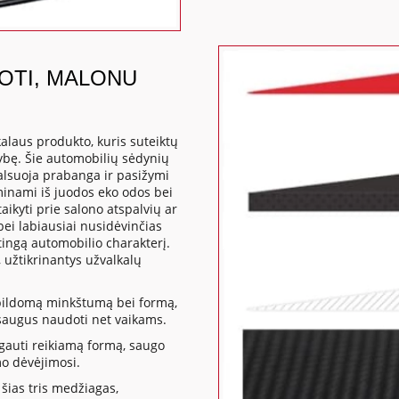
DOTI, MALONU
kalaus produkto, kuris suteiktų
ybę. Šie automobilių sėdynių
 alsuoja prabanga ir pasižymi
inami iš juodos eko odos bei
ikyti prie salono atspalvių ar
ei labiausiai nusidėvinčias
tingą automobilio charakterį.
užtikrinantys užvalkalų
apildomą minkštumą bei formą,
a saugus naudoti net vaikams.
gauti reikiamą formą, saugo
mo dėvėjimosi.
šias tris medžiagas,