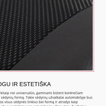
OGU IR ESTETIŠKA
, kitaip nei universalūs, gaminami būtent konkrečiam
o sėdynių formą. Tokie sėdynių užvalkalai automobilyje bus
os visus sėdynės linkius bei formą ir atrodys kaip