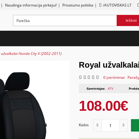
|
Naudinga informacija pirkėjui!
|
Privatumo politika
|
/AUTOVISKAS.LT
Ieškoti
 užvalkalai Honda City V (2002-2011)
Royal užvalkala
0 įvertinimai
Parašy
Gamintojas:
ATV
Prekės
108.00€
Kiekis