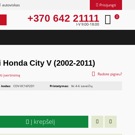
autoviskas
Prisijungti
+370 642 21111
0
I-V 9:00-18:00
i Honda City V (2002-2011)
Radote pigiau?
ti įvertinimą
 kodas:
COV-0C16F2D1
Pristatymas:
Iki 4-6 savaičių
Į krepšelį