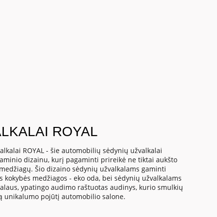
LKALAI ROYAL
alkalai ROYAL - šie automobilių sėdynių užvalkalai
gaminio dizainu, kurį pagaminti prireikė ne tiktai aukšto
 medžiagų. Šio dizaino sėdynių užvalkalams gaminti
s kokybės medžiagos - eko oda, bei sėdynių užvalkalams
ialaus, ypatingo audimo raštuotas audinys, kurio smulkių
gą unikalumo pojūtį automobilio salone.