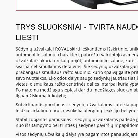
TRYS SLUOKSNIAI - TVIRTA NAU
LIESTI
Sėdynių užvalkalai ROYAL skirti ieškantiems išskirtinio, uni
automobilio salonui charakterį, pabrėžtų vairuotojo asmen
užvalkalai sukuria unikalų pojūtį automobilio salone, kuris
svarba net smulkioms detalėms. Šie sėdynių užvalkalai gam
prabangaus smulkaus rašto audinio, kurio spalvą galite prita
savo nuotaikos. Eko odos dalys saugo sėdynių jautriausias b
vietas, o smulkaus rašto centrinės dalies intarpai kuria ypa
Po matoma medžiaga slepiasi dar du medžiagos sluoksniai, 
ilgaamžiškumą ir kokybę.
Sutvirtinantis porolonas - sėdynių užvalkalams suteikia p
leidžia cirkuliuoti orui, nesukelia alerginių reakcijų bei yr
Stabilizuojantis pamušalas - sėdynių užvalkalams padeda į
nuo išsitampymo bei trinties į sėdynės paviršių ir papildo
Visos sėdynių užvalkalų dalys yra pagamintos panaudojant 