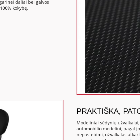
rinei daliai bei galvos
 100% kokybę.
PRAKTIŠKA, PAT
Modeliniai sėdynių užvalkalai
automobilio modeliui, pagal j
nepastebimi, užvalkalas atkart