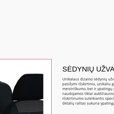
SĖDYNIŲ UŽVA
Unikalaus dizaino sėdynių užv
pasižymi išskirtiniu, unikaliu 
meistriškumo, bet ir ypatingų
naudojamos tiktai aukščiausio
išskirtinumo suteikiantis spec
detalių raštas sukuria ypatin