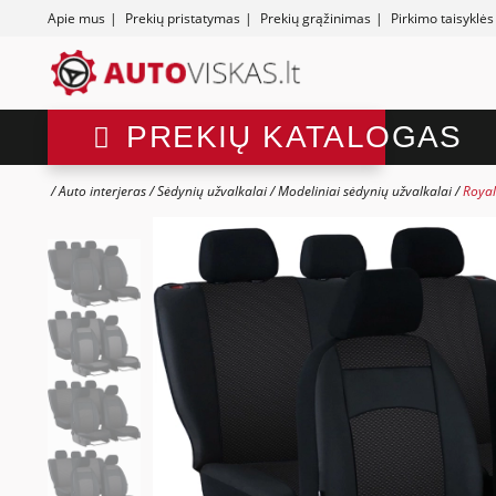
Apie mus
|
Prekių pristatymas
|
Prekių grąžinimas
|
Pirkimo taisyklės
PREKIŲ KATALOGAS
Auto interjeras
Sėdynių užvalkalai
Modeliniai sėdynių užvalkalai
Royal