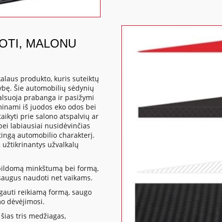
DOTI, MALONU
kalaus produkto, kuris suteiktų
ybę. Šie automobilių sėdynių
 alsuoja prabanga ir pasižymi
inami iš juodos eko odos bei
ikyti prie salono atspalvių ar
ei labiausiai nusidėvinčias
tingą automobilio charakterį.
užtikrinantys užvalkalų
apildomą minkštumą bei formą,
a saugus naudoti net vaikams.
gauti reikiamą formą, saugo
mo dėvėjimosi.
šias tris medžiagas,