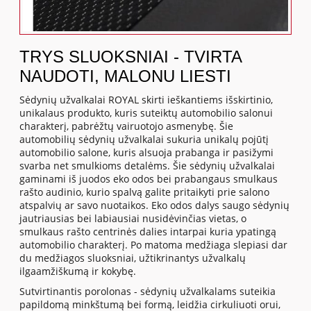
TRYS SLUOKSNIAI - TVIRTA
NAUDOTI, MALONU LIESTI
Sėdynių užvalkalai ROYAL skirti ieškantiems išskirtinio,
unikalaus produkto, kuris suteiktų automobilio salonui
charakterį, pabrėžtų vairuotojo asmenybę. Šie
automobilių sėdynių užvalkalai sukuria unikalų pojūtį
automobilio salone, kuris alsuoja prabanga ir pasižymi
svarba net smulkioms detalėms. Šie sėdynių užvalkalai
gaminami iš juodos eko odos bei prabangaus smulkaus
rašto audinio, kurio spalvą galite pritaikyti prie salono
atspalvių ar savo nuotaikos. Eko odos dalys saugo sėdynių
jautriausias bei labiausiai nusidėvinčias vietas, o
smulkaus rašto centrinės dalies intarpai kuria ypatingą
automobilio charakterį. Po matoma medžiaga slepiasi dar
du medžiagos sluoksniai, užtikrinantys užvalkalų
ilgaamžiškumą ir kokybę.
Sutvirtinantis porolonas - sėdynių užvalkalams suteikia
papildomą minkštumą bei formą, leidžia cirkuliuoti orui,