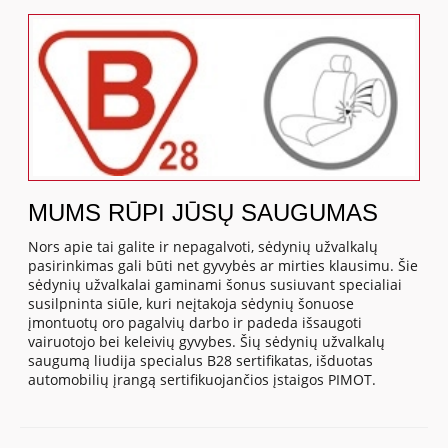
MUMS RŪPI JŪSŲ SAUGUMAS
Nors apie tai galite ir nepagalvoti, sėdynių užvalkalų
pasirinkimas gali būti net gyvybės ar mirties klausimu. Šie
sėdynių užvalkalai gaminami šonus susiuvant specialiai
susilpninta siūle, kuri neįtakoja sėdynių šonuose
įmontuotų oro pagalvių darbo ir padeda išsaugoti
vairuotojo bei keleivių gyvybes. Šių sėdynių užvalkalų
saugumą liudija specialus B28 sertifikatas, išduotas
automobilių įrangą sertifikuojančios įstaigos PIMOT.