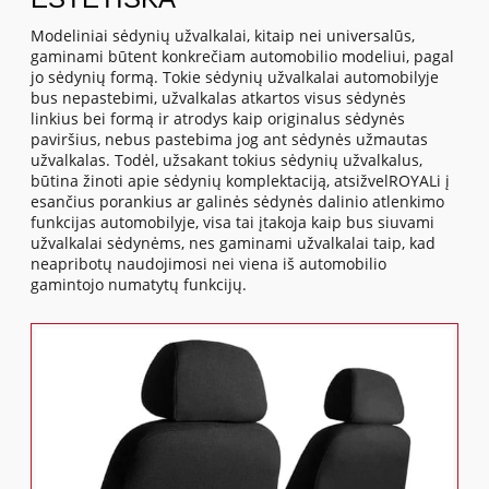
Modeliniai sėdynių užvalkalai, kitaip nei universalūs,
gaminami būtent konkrečiam automobilio modeliui, pagal
jo sėdynių formą. Tokie sėdynių užvalkalai automobilyje
bus nepastebimi, užvalkalas atkartos visus sėdynės
linkius bei formą ir atrodys kaip originalus sėdynės
paviršius, nebus pastebima jog ant sėdynės užmautas
užvalkalas. Todėl, užsakant tokius sėdynių užvalkalus,
būtina žinoti apie sėdynių komplektaciją, atsižvelROYALi į
esančius porankius ar galinės sėdynės dalinio atlenkimo
funkcijas automobilyje, visa tai įtakoja kaip bus siuvami
užvalkalai sėdynėms, nes gaminami užvalkalai taip, kad
neapribotų naudojimosi nei viena iš automobilio
gamintojo numatytų funkcijų.