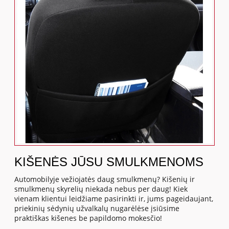
KIŠENĖS JŪSU SMULKMENOMS
Automobilyje vežiojatės daug smulkmenų? Kišenių ir
smulkmenų skyrelių niekada nebus per daug! Kiek
vienam klientui leidžiame pasirinkti ir, jums pageidaujant,
priekinių sėdynių užvalkalų nugarėlėse įsiūsime
praktiškas kišenes be papildomo mokesčio!