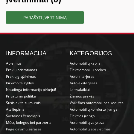
PARAŠYTI ĮVERTINIMĄ
INFORMACIJA
KATEGORIJOS
Apie mus
Automobilių kabliai
Prekių pristatymas
Elektromobilių prekės
Prekių grąžinimas
Auto interjeras
Pirkimo taisyklės
Auto eksterjeras
Naudinga informacija pirkėjui!
Laisvalaikiui
Privatumo politika
Žiemos prekės
Susisiekite su mumis
Vaikiškos automobilinės kėdutės
Atsiliepimai
Automobilių komforto įranga
Svetainės žemėlapis
Elektros įranga
Mūsų kolegos bei partneriai
Automobilių valytuvai
Pageidavimų sąrašas
Automobilių apšvietimas