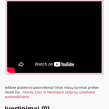
Ieškote platesnio pasirinkimo? Visas mūsų turimas prekes
rasite čia -
Honda Civic IX Hatchback sėdynių užvalkalai
automobiliams
Įvertinimai (0)