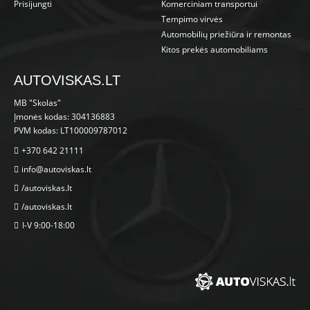
Prisijungti
Komerciniam transportui
Tempimo virvės
Automobilių priežiūra ir remontas
Kitos prekės automobiliams
AUTOVISKAS.LT
MB "Skolas"
Įmonės kodas: 304136883
PVM kodas: LT100009787012
+370 642 21111
info@autoviskas.lt
/autoviskas.lt
/autoviskas.lt
I-V 9:00-18:00