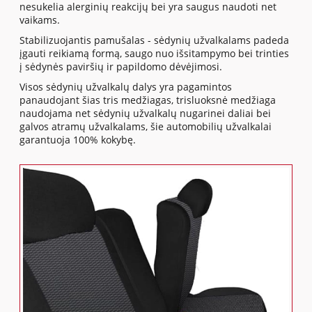
nesukelia alerginių reakcijų bei yra saugus naudoti net
vaikams.
Stabilizuojantis pamušalas - sėdynių užvalkalams padeda
įgauti reikiamą formą, saugo nuo išsitampymo bei trinties
į sėdynės paviršių ir papildomo dėvėjimosi.
Visos sėdynių užvalkalų dalys yra pagamintos
panaudojant šias tris medžiagas, trisluoksnė medžiaga
naudojama net sėdynių užvalkalų nugarinei daliai bei
galvos atramų užvalkalams, šie automobilių užvalkalai
garantuoja 100% kokybę.