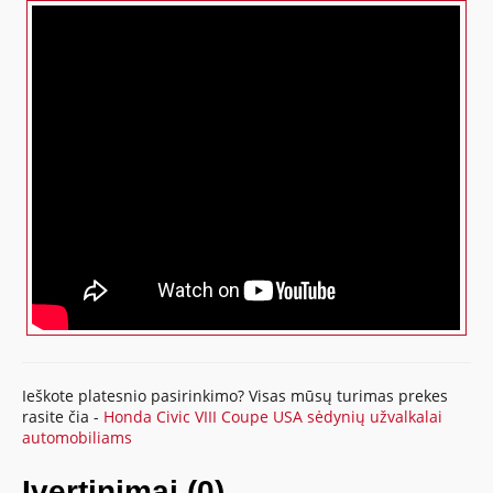
Ieškote platesnio pasirinkimo? Visas mūsų turimas prekes
rasite čia -
Honda Civic VIII Coupe USA sėdynių užvalkalai
automobiliams
Įvertinimai (0)