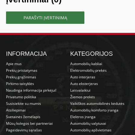
PARAŠYTI ĮVERTINIMĄ
INFORMACIJA
KATEGORIJOS
Apie mus
Automobilių kabliai
Prekių pristatymas
Elektromobilių prekės
Prekių grąžinimas
Auto interjeras
Pirkimo taisyklės
Auto eksterjeras
Naudinga informacija pirkėjui!
Laisvalaikiui
Privatumo politika
Žiemos prekės
Susisiekite su mumis
Vaikiškos automobilinės kėdutės
Atsiliepimai
Automobilių komforto įranga
Svetainės žemėlapis
Elektros įranga
Mūsų kolegos bei partneriai
Automobilių valytuvai
Pageidavimų sąrašas
Automobilių apšvietimas