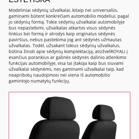
Modeliniai sėdynių užvalkalai, kitaip nei universalūs,
gaminami būtent konkrečiam automobilio modeliui, pagal
jo sėdynių formą. Tokie sėdynių užvalkalai automobilyje
bus nepastebimi, užvalkalas atkartos visus sėdynės
linkius bei formą ir atrodys kaip originalus sėdynės
paviršius, nebus pastebima jog ant sėdynės užmautas
užvalkalas. Todėl, užsakant tokius sėdynių užvalkalus,
būtina žinoti apie sėdynių komplektaciją, atsižvelROYALi į
esančius porankius ar galinės sėdynės dalinio atlenkimo
funkcijas automobilyje, visa tai įtakoja kaip bus siuvami
užvalkalai sėdynėms, nes gaminami užvalkalai taip, kad
neapribotų naudojimosi nei viena iš automobilio
gamintojo numatytų funkcijų.