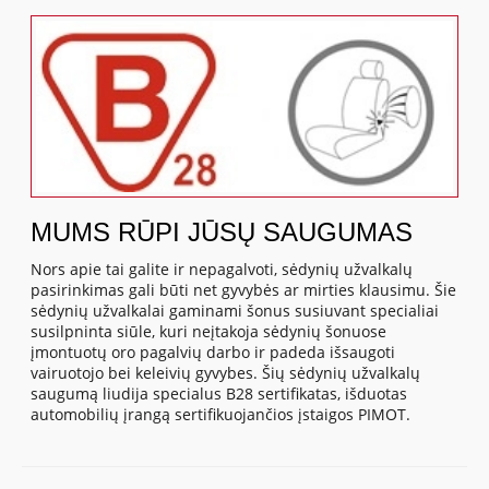
MUMS RŪPI JŪSŲ SAUGUMAS
Nors apie tai galite ir nepagalvoti, sėdynių užvalkalų
pasirinkimas gali būti net gyvybės ar mirties klausimu. Šie
sėdynių užvalkalai gaminami šonus susiuvant specialiai
susilpninta siūle, kuri neįtakoja sėdynių šonuose
įmontuotų oro pagalvių darbo ir padeda išsaugoti
vairuotojo bei keleivių gyvybes. Šių sėdynių užvalkalų
saugumą liudija specialus B28 sertifikatas, išduotas
automobilių įrangą sertifikuojančios įstaigos PIMOT.