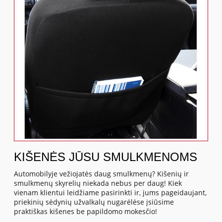
KIŠENĖS JŪSU SMULKMENOMS
Automobilyje vežiojatės daug smulkmenų? Kišenių ir
smulkmenų skyrelių niekada nebus per daug! Kiek
vienam klientui leidžiame pasirinkti ir, jums pageidaujant,
priekinių sėdynių užvalkalų nugarėlėse įsiūsime
praktiškas kišenes be papildomo mokesčio!