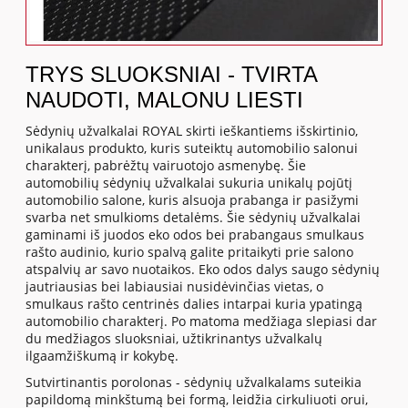
TRYS SLUOKSNIAI - TVIRTA
NAUDOTI, MALONU LIESTI
Sėdynių užvalkalai ROYAL skirti ieškantiems išskirtinio,
unikalaus produkto, kuris suteiktų automobilio salonui
charakterį, pabrėžtų vairuotojo asmenybę. Šie
automobilių sėdynių užvalkalai sukuria unikalų pojūtį
automobilio salone, kuris alsuoja prabanga ir pasižymi
svarba net smulkioms detalėms. Šie sėdynių užvalkalai
gaminami iš juodos eko odos bei prabangaus smulkaus
rašto audinio, kurio spalvą galite pritaikyti prie salono
atspalvių ar savo nuotaikos. Eko odos dalys saugo sėdynių
jautriausias bei labiausiai nusidėvinčias vietas, o
smulkaus rašto centrinės dalies intarpai kuria ypatingą
automobilio charakterį. Po matoma medžiaga slepiasi dar
du medžiagos sluoksniai, užtikrinantys užvalkalų
ilgaamžiškumą ir kokybę.
Sutvirtinantis porolonas - sėdynių užvalkalams suteikia
papildomą minkštumą bei formą, leidžia cirkuliuoti orui,