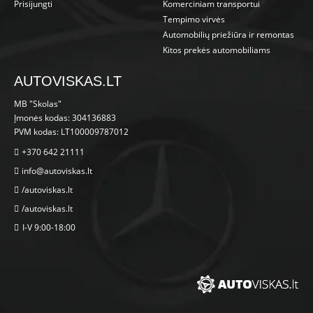
Prisijungti
Komerciniam transportui
Tempimo virvės
Automobilių priežiūra ir remontas
Kitos prekės automobiliams
AUTOVISKAS.LT
MB "Skolas"
Įmonės kodas: 304136883
PVM kodas: LT100009787012
+370 642 21111
info@autoviskas.lt
/autoviskas.lt
/autoviskas.lt
I-V 9:00-18:00