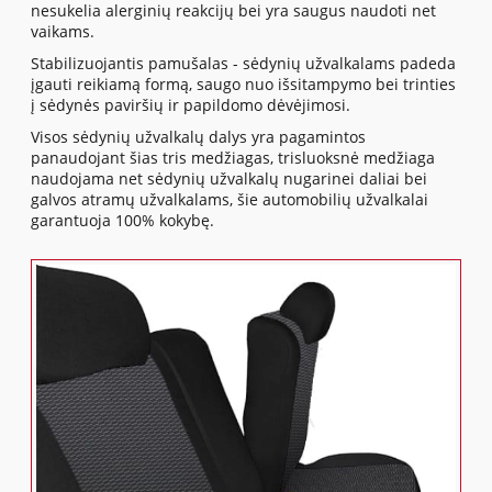
nesukelia alerginių reakcijų bei yra saugus naudoti net
vaikams.
Stabilizuojantis pamušalas - sėdynių užvalkalams padeda
įgauti reikiamą formą, saugo nuo išsitampymo bei trinties
į sėdynės paviršių ir papildomo dėvėjimosi.
Visos sėdynių užvalkalų dalys yra pagamintos
panaudojant šias tris medžiagas, trisluoksnė medžiaga
naudojama net sėdynių užvalkalų nugarinei daliai bei
galvos atramų užvalkalams, šie automobilių užvalkalai
garantuoja 100% kokybę.