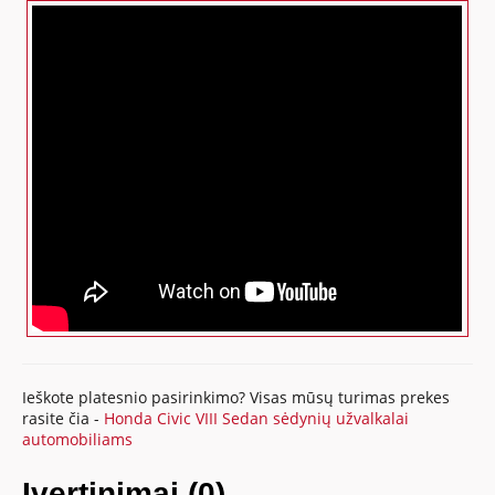
Ieškote platesnio pasirinkimo? Visas mūsų turimas prekes
rasite čia -
Honda Civic VIII Sedan sėdynių užvalkalai
automobiliams
Įvertinimai (0)