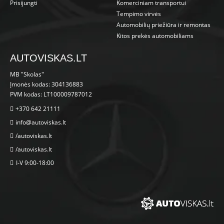
Prisijungti
Komerciniam transportui
Tempimo virvės
Automobilių priežiūra ir remontas
Kitos prekės automobiliams
AUTOVISKAS.LT
MB "Skolas"
Įmonės kodas: 304136883
PVM kodas: LT100009787012
+370 642 21111
info@autoviskas.lt
/autoviskas.lt
/autoviskas.lt
I-V 9:00-18:00