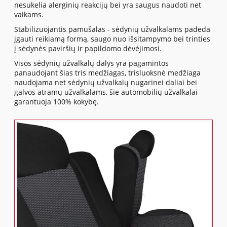
nesukelia alerginių reakcijų bei yra saugus naudoti net
vaikams.
Stabilizuojantis pamušalas - sėdynių užvalkalams padeda
įgauti reikiamą formą, saugo nuo išsitampymo bei trinties
į sėdynės paviršių ir papildomo dėvėjimosi.
Visos sėdynių užvalkalų dalys yra pagamintos
panaudojant šias tris medžiagas, trisluoksnė medžiaga
naudojama net sėdynių užvalkalų nugarinei daliai bei
galvos atramų užvalkalams, šie automobilių užvalkalai
garantuoja 100% kokybę.