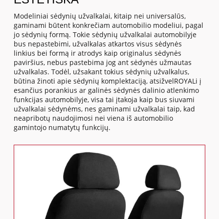
Modeliniai sėdynių užvalkalai, kitaip nei universalūs,
gaminami būtent konkrečiam automobilio modeliui, pagal
jo sėdynių formą. Tokie sėdynių užvalkalai automobilyje
bus nepastebimi, užvalkalas atkartos visus sėdynės
linkius bei formą ir atrodys kaip originalus sėdynės
paviršius, nebus pastebima jog ant sėdynės užmautas
užvalkalas. Todėl, užsakant tokius sėdynių užvalkalus,
būtina žinoti apie sėdynių komplektaciją, atsižvelROYALi į
esančius porankius ar galinės sėdynės dalinio atlenkimo
funkcijas automobilyje, visa tai įtakoja kaip bus siuvami
užvalkalai sėdynėms, nes gaminami užvalkalai taip, kad
neapribotų naudojimosi nei viena iš automobilio
gamintojo numatytų funkcijų.