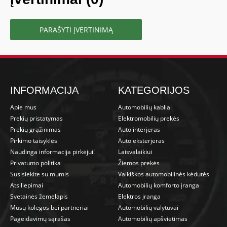
PARAŠYTI ĮVERTINIMĄ
INFORMACIJA
KATEGORIJOS
Apie mus
Automobilių kabliai
Prekių pristatymas
Elektromobilių prekės
Prekių grąžinimas
Auto interjeras
Pirkimo taisyklės
Auto eksterjeras
Naudinga informacija pirkėjui!
Laisvalaikiui
Privatumo politika
Žiemos prekės
Susisiekite su mumis
Vaikiškos automobilinės kėdutės
Atsiliepimai
Automobilių komforto įranga
Svetainės žemėlapis
Elektros įranga
Mūsų kolegos bei partneriai
Automobilių valytuvai
Pageidavimų sąrašas
Automobilių apšvietimas