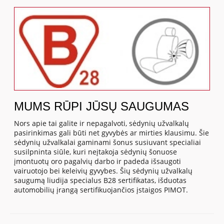
MUMS RŪPI JŪSŲ SAUGUMAS
Nors apie tai galite ir nepagalvoti, sėdynių užvalkalų
pasirinkimas gali būti net gyvybės ar mirties klausimu. Šie
sėdynių užvalkalai gaminami šonus susiuvant specialiai
susilpninta siūle, kuri neįtakoja sėdynių šonuose
įmontuotų oro pagalvių darbo ir padeda išsaugoti
vairuotojo bei keleivių gyvybes. Šių sėdynių užvalkalų
saugumą liudija specialus B28 sertifikatas, išduotas
automobilių įrangą sertifikuojančios įstaigos PIMOT.