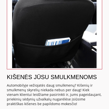
KIŠENĖS JŪSU SMULKMENOMS
Automobilyje vežiojatės daug smulkmenų? Kišenių ir
smulkmenų skyrelių niekada nebus per daug! Kiek
vienam klientui leidžiame pasirinkti ir, jums pageidaujant,
priekinių sėdynių užvalkalų nugarėlėse įsiūsime
praktiškas kišenes be papildomo mokesčio!