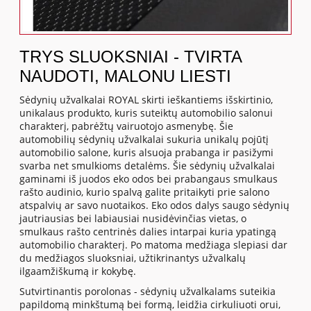
TRYS SLUOKSNIAI - TVIRTA
NAUDOTI, MALONU LIESTI
Sėdynių užvalkalai ROYAL skirti ieškantiems išskirtinio,
unikalaus produkto, kuris suteiktų automobilio salonui
charakterį, pabrėžtų vairuotojo asmenybę. Šie
automobilių sėdynių užvalkalai sukuria unikalų pojūtį
automobilio salone, kuris alsuoja prabanga ir pasižymi
svarba net smulkioms detalėms. Šie sėdynių užvalkalai
gaminami iš juodos eko odos bei prabangaus smulkaus
rašto audinio, kurio spalvą galite pritaikyti prie salono
atspalvių ar savo nuotaikos. Eko odos dalys saugo sėdynių
jautriausias bei labiausiai nusidėvinčias vietas, o
smulkaus rašto centrinės dalies intarpai kuria ypatingą
automobilio charakterį. Po matoma medžiaga slepiasi dar
du medžiagos sluoksniai, užtikrinantys užvalkalų
ilgaamžiškumą ir kokybę.
Sutvirtinantis porolonas - sėdynių užvalkalams suteikia
papildomą minkštumą bei formą, leidžia cirkuliuoti orui,