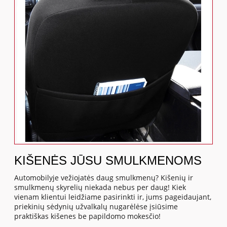
KIŠENĖS JŪSU SMULKMENOMS
Automobilyje vežiojatės daug smulkmenų? Kišenių ir
smulkmenų skyrelių niekada nebus per daug! Kiek
vienam klientui leidžiame pasirinkti ir, jums pageidaujant,
priekinių sėdynių užvalkalų nugarėlėse įsiūsime
praktiškas kišenes be papildomo mokesčio!