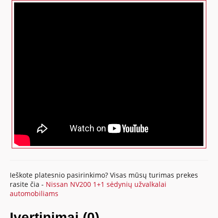
Ieškote platesnio pasirinkimo? Visas mūsų turimas prekes
rasite čia -
Nissan NV200 1+1 sėdynių užvalkalai
automobiliams
Įvertinimai (0)