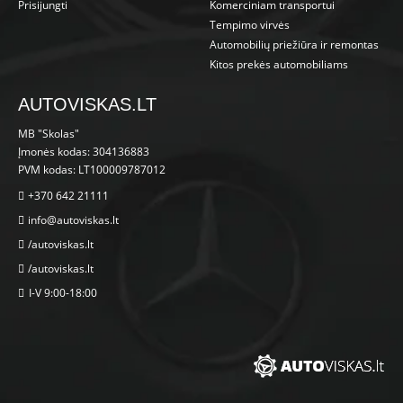
Prisijungti
Komerciniam transportui
Tempimo virvės
Automobilių priežiūra ir remontas
Kitos prekės automobiliams
AUTOVISKAS.LT
MB "Skolas"
Įmonės kodas: 304136883
PVM kodas: LT100009787012
+370 642 21111
info@autoviskas.lt
/autoviskas.lt
/autoviskas.lt
I-V 9:00-18:00