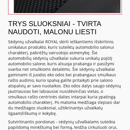
TRYS SLUOKSNIAI - TVIRTA
NAUDOTI, MALONU LIESTI
Sėdynių užvalkalai ROYAL skirti ieškantiems išskirtinio,
unikalaus produkto, kuris suteiktų automobilio salonui
charakterį, pabrėžtų vairuotojo asmenybę. Šie
automobilių sėdynių užvalkalai sukuria unikalų pojūtį
automobilio salone, kuris alsuoja prabanga ir pasižymi
svarba net smulkioms detalėms. Šie sėdynių užvalkalai
gaminami iš juodos eko odos bei prabangaus smulkaus
rašto audinio, kurio spalvą galite pritaikyti prie salono
atspalvių ar savo nuotaikos. Eko odos dalys saugo sėdynių
jautriausias bei labiausiai nusidėvinčias vietas, o
smulkaus rašto centrinės dalies intarpai kuria ypatingą
automobilio charakterį. Po matoma medžiaga slepiasi dar
du medžiagos sluoksniai, užtikrinantys užvalkalų
ilgaamžiškumą ir kokybę.
Sutvirtinantis porolonas - sėdynių užvalkalams suteikia
papildomą minkštumą bei formą, leidžia cirkuliuoti orui,