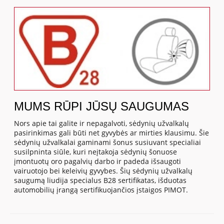
MUMS RŪPI JŪSŲ SAUGUMAS
Nors apie tai galite ir nepagalvoti, sėdynių užvalkalų
pasirinkimas gali būti net gyvybės ar mirties klausimu. Šie
sėdynių užvalkalai gaminami šonus susiuvant specialiai
susilpninta siūle, kuri neįtakoja sėdynių šonuose
įmontuotų oro pagalvių darbo ir padeda išsaugoti
vairuotojo bei keleivių gyvybes. Šių sėdynių užvalkalų
saugumą liudija specialus B28 sertifikatas, išduotas
automobilių įrangą sertifikuojančios įstaigos PIMOT.