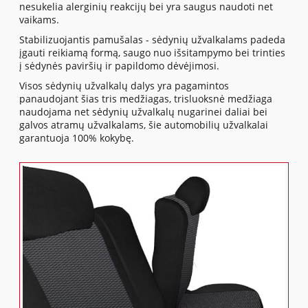
nesukelia alerginių reakcijų bei yra saugus naudoti net
vaikams.
Stabilizuojantis pamušalas - sėdynių užvalkalams padeda
įgauti reikiamą formą, saugo nuo išsitampymo bei trinties
į sėdynės paviršių ir papildomo dėvėjimosi.
Visos sėdynių užvalkalų dalys yra pagamintos
panaudojant šias tris medžiagas, trisluoksnė medžiaga
naudojama net sėdynių užvalkalų nugarinei daliai bei
galvos atramų užvalkalams, šie automobilių užvalkalai
garantuoja 100% kokybę.