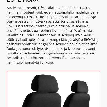
Modeliniai sėdynių užvalkalai, kitaip nei universalūs,
gaminami būtent konkrečiam automobilio modeliui, pagal
jo sėdynių formą. Tokie sėdynių užvalkalai automobilyje
bus nepastebimi, užvalkalas atkartos visus sėdynės
linkius bei formą ir atrodys kaip originalus sėdynės
paviršius, nebus pastebima jog ant sėdynės užmautas
užvalkalas. Todėl, užsakant tokius sėdynių užvalkalus,
būtina žinoti apie sėdynių komplektaciją, atsižvelROYALi į
esančius porankius ar galinės sėdynės dalinio atlenkimo
funkcijas automobilyje, visa tai įtakoja kaip bus siuvami
užvalkalai sėdynėms, nes gaminami užvalkalai taip, kad
neapribotų naudojimosi nei viena iš automobilio
gamintojo numatytų funkcijų.