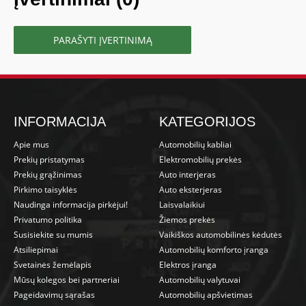
PARAŠYTI ĮVERTINIMĄ
INFORMACIJA
KATEGORIJOS
Apie mus
Automobilių kabliai
Prekių pristatymas
Elektromobilių prekės
Prekių grąžinimas
Auto interjeras
Pirkimo taisyklės
Auto eksterjeras
Naudinga informacija pirkėjui!
Laisvalaikiui
Privatumo politika
Žiemos prekės
Susisiekite su mumis
Vaikiškos automobilinės kėdutės
Atsiliepimai
Automobilių komforto įranga
Svetainės žemėlapis
Elektros įranga
Mūsų kolegos bei partneriai
Automobilių valytuvai
Pageidavimų sąrašas
Automobilių apšvietimas