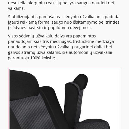
nesukelia alerginių reakcijų bei yra saugus naudoti net
vaikams.
Stabilizuojantis pamušalas - sėdynių užvalkalams padeda
įgauti reikiamą formą, saugo nuo išsitampymo bei trinties
į sėdynės paviršių ir papildomo dėvėjimosi.
Visos sėdynių užvalkalų dalys yra pagamintos
panaudojant šias tris medžiagas, trisluoksnė medžiaga
naudojama net sėdynių užvalkalų nugarinei daliai bei
galvos atramų užvalkalams, šie automobilių užvalkalai
garantuoja 100% kokybę.