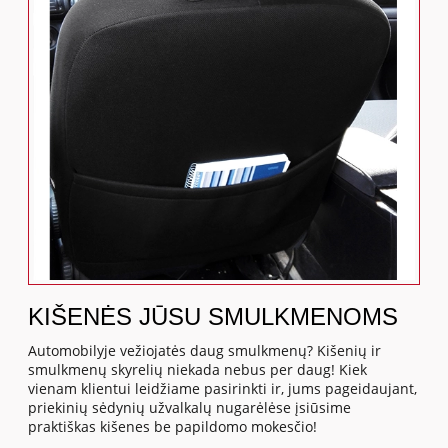
KIŠENĖS JŪSU SMULKMENOMS
Automobilyje vežiojatės daug smulkmenų? Kišenių ir
smulkmenų skyrelių niekada nebus per daug! Kiek
vienam klientui leidžiame pasirinkti ir, jums pageidaujant,
priekinių sėdynių užvalkalų nugarėlėse įsiūsime
praktiškas kišenes be papildomo mokesčio!