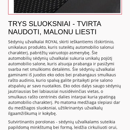
TRYS SLUOKSNIAI - TVIRTA
NAUDOTI, MALONU LIESTI
Sėdynių užvalkalai ROYAL skirti ieškantiems išskirtinio,
unikalaus produkto, kuris suteiktų automobilio salonui
charakterį, pabrėžtų vairuotojo asmenybę. Šie
automobilių sėdynių užvalkalai sukuria unikalų pojūtį
automobilio salone, kuris alsuoja prabanga ir pasižymi
svarba net smulkioms detalėms. Šie sėdynių užvalkalai
gaminami iš juodos eko odos bei prabangaus smulkaus
rašto audinio, kurio spalvą galite pritaikyti prie salono
atspalvių ar savo nuotaikos. Eko odos dalys saugo sėdynių
jautriausias bei labiausiai nusidėvinčias vietas, o
smulkaus rašto centrinės dalies intarpai kuria ypatingą
automobilio charakterį. Po matoma medžiaga slepiasi dar
du medžiagos sluoksniai, užtikrinantys užvalkalų
ilgaamžiškumą ir kokybę.
Sutvirtinantis porolonas - sėdynių užvalkalams suteikia
papildomą minkštumą bei formą, leidžia cirkuliuoti orui,