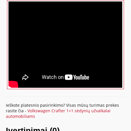
Ieškote platesnio pasirinkimo? Visas mūsų turimas prekes
rasite čia -
Volkswagen Crafter 1+1 sėdynių užvalkalai
automobiliams
Įvertinimai (0)