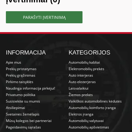
PARAŠYTI ĮVERTINIMĄ
INFORMACIJA
KATEGORIJOS
Apie mus
Automobilių kabliai
Prekių pristatymas
Elektromobilių prekės
Prekių grąžinimas
Auto interjeras
Pirkimo taisyklės
Auto eksterjeras
Naudinga informacija pirkėjui!
Laisvalaikiui
Privatumo politika
Žiemos prekės
Susisiekite su mumis
Vaikiškos automobilinės kėdutės
Atsiliepimai
Automobilių komforto įranga
Svetainės žemėlapis
Elektros įranga
Mūsų kolegos bei partneriai
Automobilių valytuvai
Pageidavimų sąrašas
Automobilių apšvietimas