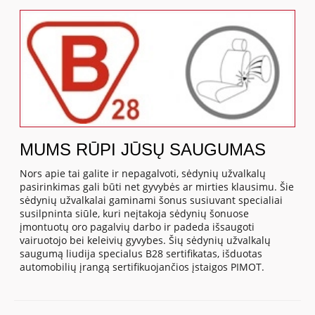
MUMS RŪPI JŪSŲ SAUGUMAS
Nors apie tai galite ir nepagalvoti, sėdynių užvalkalų
pasirinkimas gali būti net gyvybės ar mirties klausimu. Šie
sėdynių užvalkalai gaminami šonus susiuvant specialiai
susilpninta siūle, kuri neįtakoja sėdynių šonuose
įmontuotų oro pagalvių darbo ir padeda išsaugoti
vairuotojo bei keleivių gyvybes. Šių sėdynių užvalkalų
saugumą liudija specialus B28 sertifikatas, išduotas
automobilių įrangą sertifikuojančios įstaigos PIMOT.