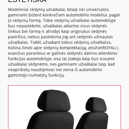
Modeliniai sėdynių užvalkalai, kitaip nei universalūs,
gaminami būtent konkrečiam automobilio modeliui, pagal
jo sėdynių formą. Tokie sėdynių užvalkalai automobilyje
bus nepastebimi, užvalkalas atkartos visus sėdynės
linkius bei formą ir atrodys kaip originalus sėdynės
paviršius, nebus pastebima jog ant sėdynės užmautas
užvalkalas. Todėl, užsakant tokius sėdynių užvalkalus,
būtina žinoti apie sėdynių komplektaciją, atsižvelROYALi į
esančius porankius ar galinės sėdynės dalinio atlenkimo
funkcijas automobilyje, visa tai įtakoja kaip bus siuvami
užvalkalai sėdynėms, nes gaminami užvalkalai taip, kad
neapribotų naudojimosi nei viena iš automobilio
gamintojo numatytų funkcijų.