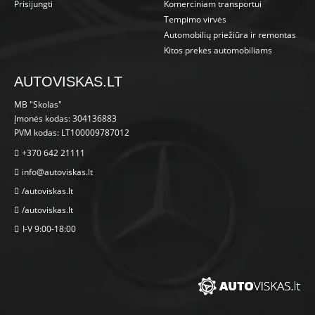
Prisijungti
Komerciniam transportui
Tempimo virvės
Automobilių priežiūra ir remontas
Kitos prekės automobiliams
AUTOVISKAS.LT
MB "Skolas"
Įmonės kodas: 304136883
PVM kodas: LT100009787012
+370 642 21111
info@autoviskas.lt
/autoviskas.lt
/autoviskas.lt
I-V 9:00-18:00