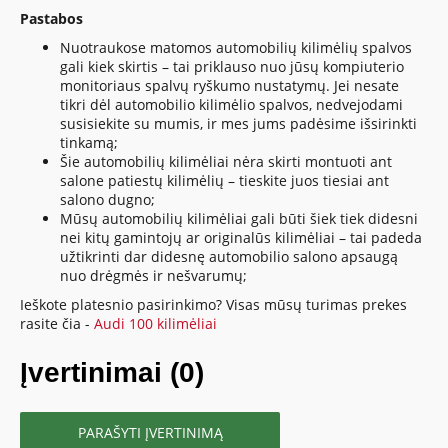
Pastabos
Nuotraukose matomos automobilių kilimėlių spalvos
gali kiek skirtis – tai priklauso nuo jūsų kompiuterio
monitoriaus spalvų ryškumo nustatymų. Jei nesate
tikri dėl automobilio kilimėlio spalvos, nedvejodami
susisiekite su mumis, ir mes jums padėsime išsirinkti
tinkamą;
Šie automobilių kilimėliai nėra skirti montuoti ant
salone patiestų kilimėlių – tieskite juos tiesiai ant
salono dugno;
Mūsų automobilių kilimėliai gali būti šiek tiek didesni
nei kitų gamintojų ar originalūs kilimėliai – tai padeda
užtikrinti dar didesnę automobilio salono apsaugą
nuo drėgmės ir nešvarumų;
Ieškote platesnio pasirinkimo? Visas mūsų turimas prekes
rasite čia -
Audi 100 kilimėliai
Įvertinimai (0)
PARAŠYTI ĮVERTINIMĄ