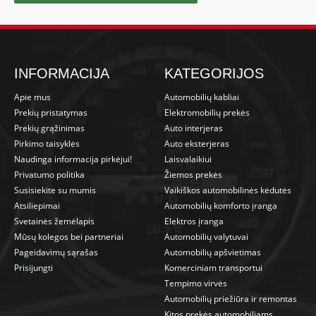
INFORMACIJA
KATEGORIJOS
Apie mus
Automobilių kabliai
Prekių pristatymas
Elektromobilių prekės
Prekių grąžinimas
Auto interjeras
Pirkimo taisyklės
Auto eksterjeras
Naudinga informacija pirkėjui!
Laisvalaikiui
Privatumo politika
Žiemos prekės
Susisiekite su mumis
Vaikiškos automobilinės kėdutės
Atsiliepimai
Automobilių komforto įranga
Svetainės žemėlapis
Elektros įranga
Mūsų kolegos bei partneriai
Automobilių valytuvai
Pageidavimų sąrašas
Automobilių apšvietimas
Prisijungti
Komerciniam transportui
Tempimo virvės
Automobilių priežiūra ir remontas
Kitos prekės automobiliams