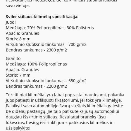
savo vietoje.
Sviler stiliaus kilimėlių specifikacija:
Juodi
Medžiaga: 70% Polipropilenas, 30% Polisteris
Apačia: Granulės
Storis: 8 mm
Viršutinio sluoksnio tankumas - 700 g/m2
Bendras tankumas - 2300 g/m2
Granito
Medžiaga: 100% Polipropilenas
Apačia: Granulės
Storis: 7 mm
Viršutinio sluoksnio tankumas - 650 g/m2
Bendras tankumas - 2200 g/m2
Tekstiliniai kilimėliai yra labai paprastai naudojami, pakanka
juos patiesti ir užfiksuoti fiksatoriumi, jei toks yra kilimėlyje.
Palaikyti savo automobilyje švarą su šiais kilimėliais galėsite
be didelių pastangų. Jie taip pat suteiks jūsų automobiliui
daugiau išskirtinio stiliaus. Rezultatai pranoks jūsų
lūkesčius, tiesiog išsirinkti jums patikusius kilimėlius ir
užsisakykite!