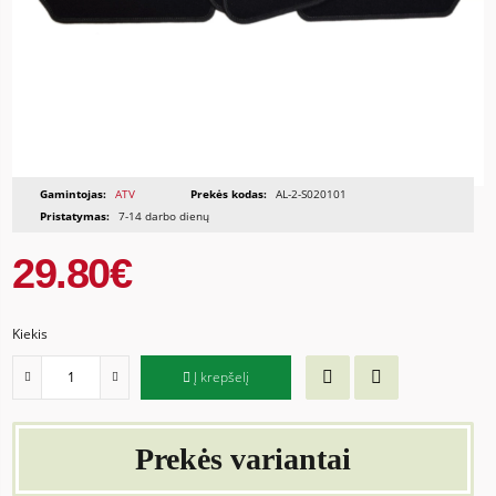
Gamintojas:
ATV
Prekės kodas:
AL-2-S020101
Pristatymas:
7-14 darbo dienų
29.80€
Kiekis
Į krepšelį
Prekės variantai