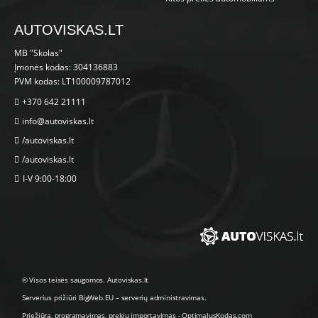
AUTOVISKAS.LT
MB "Skolas"
Įmonės kodas: 304136883
PVM kodas: LT100009787012
+370 642 21111
info@autoviskas.lt
/autoviskas.lt
/autoviskas.lt
I-V 9:00-18:00
© Visos teisės saugomos. Autoviskas.lt
Serverius prižiūri
BigWeb.EU
–
serverių administravimas
.
Priežiūra, programavimas
,
prekių importavimas
-
OptimalusKodas.com