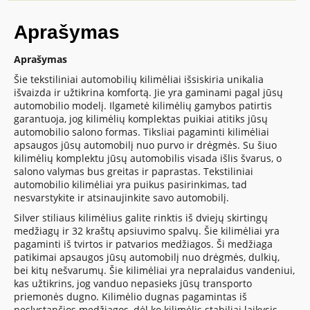
Aprašymas
Aprašymas
Šie tekstiliniai automobilių kilimėliai išsiskiria unikalia
išvaizda ir užtikrina komfortą. Jie yra gaminami pagal jūsų
automobilio modelį. Ilgametė kilimėlių gamybos patirtis
garantuoja, jog kilimėlių komplektas puikiai atitiks jūsų
automobilio salono formas. Tiksliai pagaminti kilimėliai
apsaugos jūsų automobilį nuo purvo ir drėgmės. Su šiuo
kilimėlių komplektu jūsų automobilis visada išlis švarus, o
salono valymas bus greitas ir paprastas. Tekstiliniai
automobilio kilimėliai yra puikus pasirinkimas, tad
nesvarstykite ir atsinaujinkite savo automobilį.
Silver stiliaus kilimėlius galite rinktis iš dviejų skirtingų
medžiagų ir 32 kraštų apsiuvimo spalvų. Šie kilimėliai yra
pagaminti iš tvirtos ir patvarios medžiagos. Ši medžiaga
patikimai apsaugos jūsų automobilį nuo drėgmės, dulkių,
bei kitų nešvarumų. Šie kilimėliai yra nepralaidus vandeniui,
kas užtikrins, jog vanduo nepasieks jūsų transporto
priemonės dugno. Kilimėlio dugnas pagamintas iš
neslystančios medžiagos, dėl ko kilimėlis stabiliai laikysis