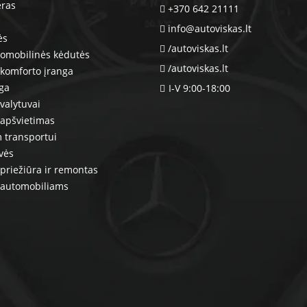
eras
+370 642 21111
info@autoviskas.lt
ės
/autoviskas.lt
tomobilinės kėdutės
/autoviskas.lt
komforto įranga
nga
I-V 9:00-18:00
valytuvai
 apšvietimas
 transportui
vės
priežiūra ir remontas
 automobiliams