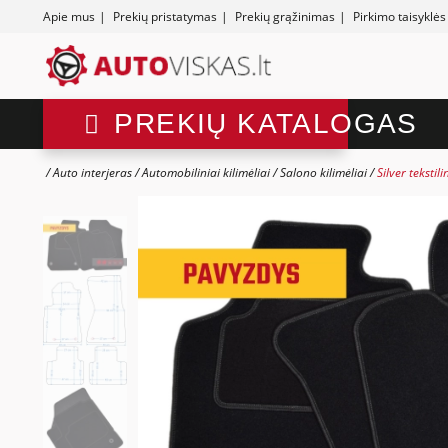
Apie mus
|
Prekių pristatymas
|
Prekių grąžinimas
|
Pirkimo taisyklės
PREKIŲ KATALOGAS
Auto interjeras
Automobiliniai kilimėliai
Salono kilimėliai
Silver tekstil