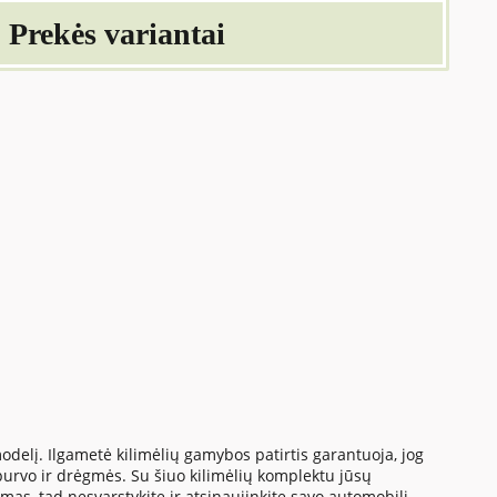
Prekės variantai
 modelį. Ilgametė kilimėlių gamybos patirtis garantuoja, jog
 purvo ir drėgmės. Su šiuo kilimėlių komplektu jūsų
imas, tad nesvarstykite ir atsinaujinkite savo automobilį.