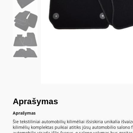
Aprašymas
Aprašymas
Šie tekstiliniai automobilių kilimėliai išsiskiria unikalia iš
kilimėlių komplektas puikiai atitiks jūsų automobilio salono
automobilis visada išlis švarus, o salono valymas bus greitas 