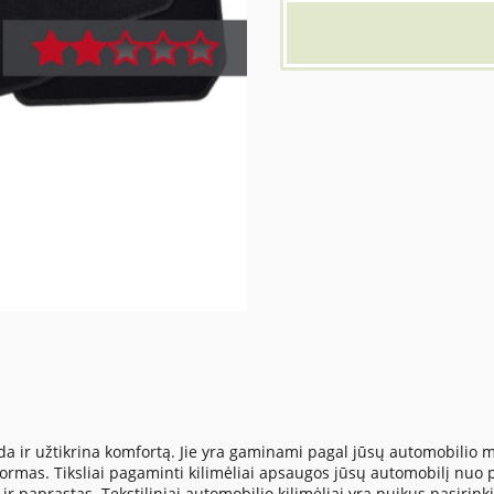
vaizda ir užtikrina komfortą. Jie yra gaminami pagal jūsų automobilio
 formas. Tiksliai pagaminti kilimėliai apsaugos jūsų automobilį nuo
ir paprastas. Tekstiliniai automobilio kilimėliai yra puikus pasirink