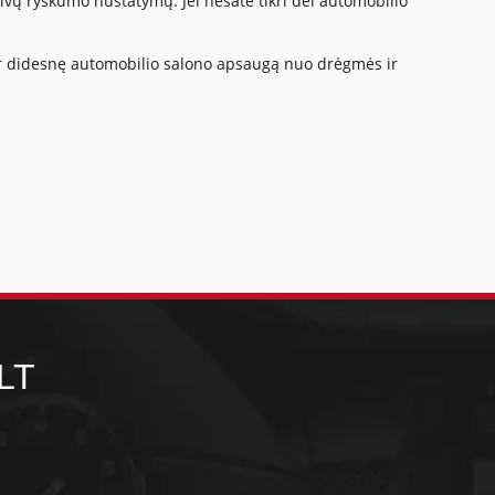
lvų ryškumo nustatymų. Jei nesate tikri dėl automobilio
i dar didesnę automobilio salono apsaugą nuo drėgmės ir
LT