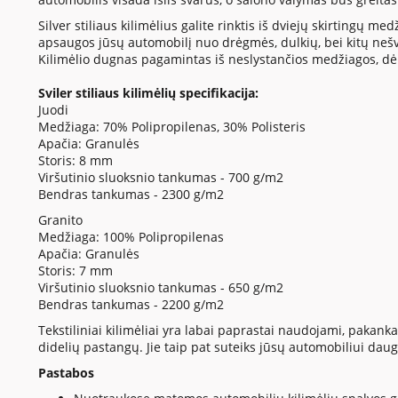
Silver stiliaus kilimėlius galite rinktis iš dviejų skirtingų m
apsaugos jūsų automobilį nuo drėgmės, dulkių, bei kitų nešv
Kilimėlio dugnas pagamintas iš neslystančios medžiagos, dėl ko
Sviler stiliaus kilimėlių specifikacija:
Juodi
Medžiaga: 70% Polipropilenas, 30% Polisteris
Apačia: Granulės
Storis: 8 mm
Viršutinio sluoksnio tankumas - 700 g/m2
Bendras tankumas - 2300 g/m2
Granito
Medžiaga: 100% Polipropilenas
Apačia: Granulės
Storis: 7 mm
Viršutinio sluoksnio tankumas - 650 g/m2
Bendras tankumas - 2200 g/m2
Tekstiliniai kilimėliai yra labai paprastai naudojami, pakanka j
didelių pastangų. Jie taip pat suteiks jūsų automobiliui daugia
Pastabos