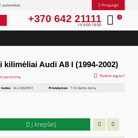
autoviskas
Prisijungti
+370 642 21111
0
I-V 9:00-18:00
ai kilimėliai Audi A8 I (1994-2002)
Radote pigiau?
ti įvertinimą
 kodas:
AL-2-S020901
Pristatymas:
7-14 darbo dienų
Į krepšelį