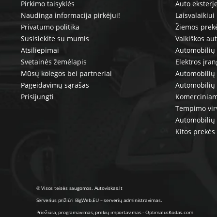
Pirkimo taisyklės
Auto eksterj
Naudinga informacija pirkėjui!
Laisvalaikiui
Privatumo politika
Žiemos prek
Susisiekite su mumis
Vaikiškos au
Atsiliepimai
Automobilių 
Svetainės žemėlapis
Elektros įra
Mūsų kolegos bei partneriai
Automobilių 
Pageidavimų sąrašas
Automobilių
Prisijungti
Komerciniam
Tempimo vir
Automobilių 
Kitos prekės
© Visos teisės saugomos. Autoviskas.lt
Serverius prižiūri
BigWeb.EU
–
serverių administravimas
.
Priežiūra, programavimas
,
prekių importavimas
-
OptimalusKodas.com