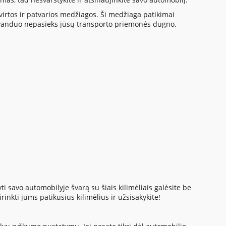
 tvirtos ir patvarios medžiagos. Ši medžiaga patikimai
og vanduo nepasieks jūsų transporto priemonės dugno.
kyti savo automobilyje švarą su šiais kilimėliais galėsite be
rinkti jums patikusius kilimėlius ir užsisakykite!