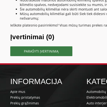
Nuotraukose matomos automobilių kilimėlių spalvos gali
kilimėlio spalvos, nedvejodami susisiekite su mumis, i
Šie automobilių kilimėliai nėra skirti montuoti ant salo
Mūsų automobilių kilimėliai gali būti šiek tiek didesni
nešvarumų;
Ieškote platesnio pasirinkimo? Visas mūsų turimas prekes ras
Įvertinimai (0)
PARAŠYTI ĮVERTINIMĄ
INFORMACIJA
KATE
Apie mus
Automobilių 
Prekių pristatymas
Elektromobil
Prekių grąžinimas
Auto interje