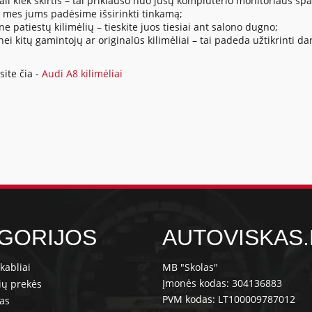
 kiek skirtis – tai priklauso nuo jūsų kompiuterio monitoriaus spa
r mes jums padėsime išsirinkti tinkamą;
ne patiestų kilimėlių – tieskite juos tiesiai ant salono dugno;
 nei kitų gamintojų ar originalūs kilimėliai – tai padeda užtikrint
ite čia -
Audi A8 kilimėliai
GORIJOS
AUTOVISKAS.
kabliai
MB "Skolas"
Įmonės kodas: 304136883
ių prekės
PVM kodas: LT100009787012
ras