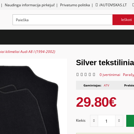
|
Naudinga informacija pirkėjui!
|
Privatumo politika
|
/AUTOVISKAS.LT
Ieškoti
iniai kilimėliai Audi A8 I (1994-2002)
Silver tekstilini
0 įvertinimai
Parašy
Gamintojas:
ATV
Prekės
29.80€
Kiekis