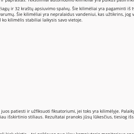
edžiagų ir 32 kraštų apsiuvimo spalvų. Šie kilimėliai yra pagaminti iš
arumų. Šie kilimėliai yra nepralaidus vandeniui, kas užtikrins, j
 kilimėlis stabiliai laikysis savo vietoje.
uos patiesti ir užfiksuoti fiksatoriumi, jei toks yra kilimėlyje. Palai
u išskirtinio stiliaus. Rezultatai pranoks jūsų lūkesčius, tiesiog išsi