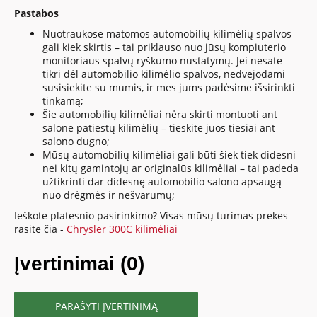
Pastabos
Nuotraukose matomos automobilių kilimėlių spalvos
gali kiek skirtis – tai priklauso nuo jūsų kompiuterio
monitoriaus spalvų ryškumo nustatymų. Jei nesate
tikri dėl automobilio kilimėlio spalvos, nedvejodami
susisiekite su mumis, ir mes jums padėsime išsirinkti
tinkamą;
Šie automobilių kilimėliai nėra skirti montuoti ant
salone patiestų kilimėlių – tieskite juos tiesiai ant
salono dugno;
Mūsų automobilių kilimėliai gali būti šiek tiek didesni
nei kitų gamintojų ar originalūs kilimėliai – tai padeda
užtikrinti dar didesnę automobilio salono apsaugą
nuo drėgmės ir nešvarumų;
Ieškote platesnio pasirinkimo? Visas mūsų turimas prekes
rasite čia -
Chrysler 300C kilimėliai
Įvertinimai (0)
PARAŠYTI ĮVERTINIMĄ