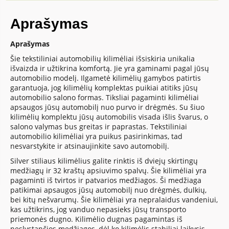
Aprašymas
Aprašymas
Šie tekstiliniai automobilių kilimėliai išsiskiria unikalia
išvaizda ir užtikrina komfortą. Jie yra gaminami pagal jūsų
automobilio modelį. Ilgametė kilimėlių gamybos patirtis
garantuoja, jog kilimėlių komplektas puikiai atitiks jūsų
automobilio salono formas. Tiksliai pagaminti kilimėliai
apsaugos jūsų automobilį nuo purvo ir drėgmės. Su šiuo
kilimėlių komplektu jūsų automobilis visada išlis švarus, o
salono valymas bus greitas ir paprastas. Tekstiliniai
automobilio kilimėliai yra puikus pasirinkimas, tad
nesvarstykite ir atsinaujinkite savo automobilį.
Silver stiliaus kilimėlius galite rinktis iš dviejų skirtingų
medžiagų ir 32 kraštų apsiuvimo spalvų. Šie kilimėliai yra
pagaminti iš tvirtos ir patvarios medžiagos. Ši medžiaga
patikimai apsaugos jūsų automobilį nuo drėgmės, dulkių,
bei kitų nešvarumų. Šie kilimėliai yra nepralaidus vandeniui,
kas užtikrins, jog vanduo nepasieks jūsų transporto
priemonės dugno. Kilimėlio dugnas pagamintas iš
neslystančios medžiagos, dėl ko kilimėlis stabiliai laikysis