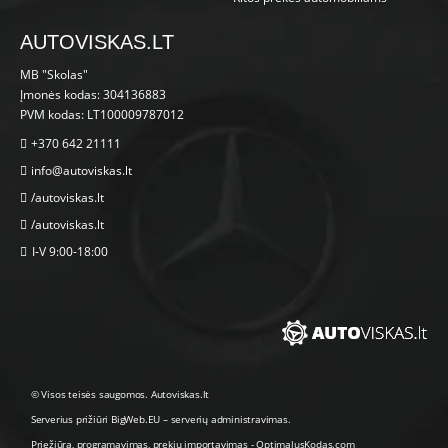
AUTOVISKAS.LT
MB "Skolas"
Įmonės kodas: 304136883
PVM kodas: LT100009787012
+370 642 21111
info@autoviskas.lt
/autoviskas.lt
/autoviskas.lt
I-V 9:00-18:00
© Visos teisės saugomos. Autoviskas.lt
Serverius prižiūri
BigWeb.EU
–
serverių administravimas
.
Priežiūra, programavimas
,
prekių importavimas
-
OptimalusKodas.com