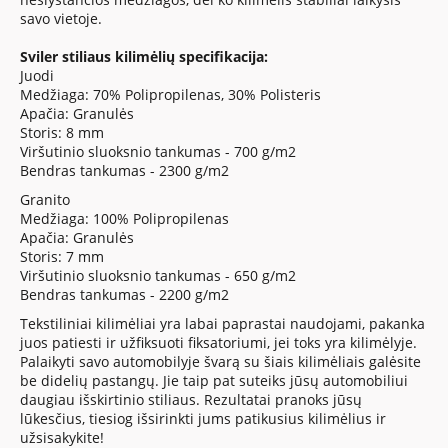
savo vietoje.
Sviler stiliaus kilimėlių specifikacija:
Juodi
Medžiaga: 70% Polipropilenas, 30% Polisteris
Apačia: Granulės
Storis: 8 mm
Viršutinio sluoksnio tankumas - 700 g/m2
Bendras tankumas - 2300 g/m2
Granito
Medžiaga: 100% Polipropilenas
Apačia: Granulės
Storis: 7 mm
Viršutinio sluoksnio tankumas - 650 g/m2
Bendras tankumas - 2200 g/m2
Tekstiliniai kilimėliai yra labai paprastai naudojami, pakanka
juos patiesti ir užfiksuoti fiksatoriumi, jei toks yra kilimėlyje.
Palaikyti savo automobilyje švarą su šiais kilimėliais galėsite
be didelių pastangų. Jie taip pat suteiks jūsų automobiliui
daugiau išskirtinio stiliaus. Rezultatai pranoks jūsų
lūkesčius, tiesiog išsirinkti jums patikusius kilimėlius ir
užsisakykite!