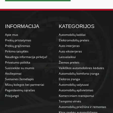
INFORMACIJA
KATEGORIJOS
Apie mus
Automobilių kabliai
Prekių pristatymas
Elektromobilių prekės
Prekių grąžinimas
Auto interjeras
Pirkimo taisyklės
Auto eksterjeras
Naudinga informacija pirkėjui!
Laisvalaikiui
Privatumo politika
Žiemos prekės
Susisiekite su mumis
Vaikiškos automobilinės kėdutės
Atsiliepimai
Automobilių komforto įranga
Svetainės žemėlapis
Elektros įranga
Mūsų kolegos bei partneriai
Automobilių valytuvai
Pageidavimų sąrašas
Automobilių apšvietimas
Prisijungti
Komerciniam transportui
Tempimo virvės
Automobilių priežiūra ir remontas
Kitos prekės automobiliams