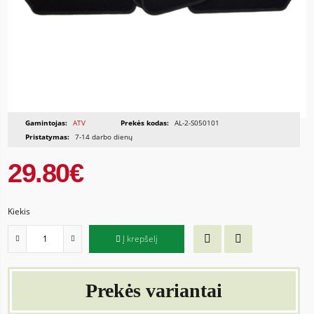
Gamintojas:
ATV
Prekės kodas:
AL-2-S050101
Pristatymas:
7-14 darbo dienų
29.80€
Kiekis
Į krepšelį
Prekės variantai