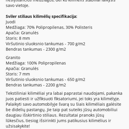
savo vietoje.
Sviler stiliaus kilimėlių specifikacija:
Juodi
Medžiaga: 70% Polipropilenas, 30% Polisteris
Apačia: Granulės
Storis: 8 mm
Viršutinio sluoksnio tankumas - 700 g/m2
Bendras tankumas - 2300 g/m2
Granito
Medžiaga: 100% Polipropilenas
Apačia: Granulės
Storis: 7 mm
Viršutinio sluoksnio tankumas - 650 g/m2
Bendras tankumas - 2200 g/m2
Tekstiliniai kilimėliai yra labai paprastai naudojami, pakanka
juos patiesti ir užfiksuoti fiksatoriumi, jei toks yra kilimėlyje.
Palaikyti savo automobilyje švarą su šiais kilimėliais galėsite
be didelių pastangų. Jie taip pat suteiks jūsų automobiliui
daugiau išskirtinio stiliaus. Rezultatai pranoks jūsų
lūkesčius, tiesiog išsirinkti jums patikusius kilimėlius ir
užsisakykite!