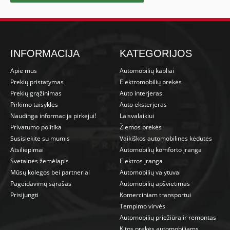
INFORMACIJA
KATEGORIJOS
Apie mus
Automobilių kabliai
Prekių pristatymas
Elektromobilių prekės
Prekių grąžinimas
Auto interjeras
Pirkimo taisyklės
Auto eksterjeras
Naudinga informacija pirkėjui!
Laisvalaikiui
Privatumo politika
Žiemos prekės
Susisiekite su mumis
Vaikiškos automobilinės kėdutės
Atsiliepimai
Automobilių komforto įranga
Svetainės žemėlapis
Elektros įranga
Mūsų kolegos bei partneriai
Automobilių valytuvai
Pageidavimų sąrašas
Automobilių apšvietimas
Prisijungti
Komerciniam transportui
Tempimo virvės
Automobilių priežiūra ir remontas
Kitos prekės automobiliams