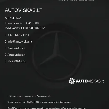
AUTOVISKAS.LT
MB "Skolas"
Įmonės kodas: 304136883
PVM kodas: LT100009787012
+370 642 21111
info@autoviskas.lt
/autoviskas.lt
/autoviskas.lt
I-V 9:00-18:00
© Visos teisės saugomos. Autoviskas.lt
Serverius prižiūri
BigWeb.EU
–
serverių administravimas
.
Priežiūra, programavimas
,
prekių importavimas
-
OptimalusKodas.com