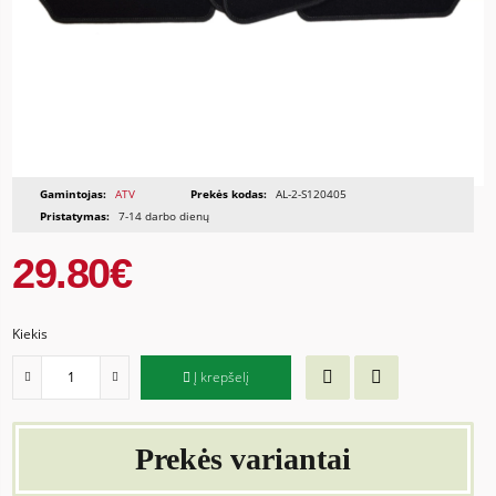
Gamintojas:
ATV
Prekės kodas:
AL-2-S120405
Pristatymas:
7-14 darbo dienų
29.80€
Kiekis
Į krepšelį
Prekės variantai