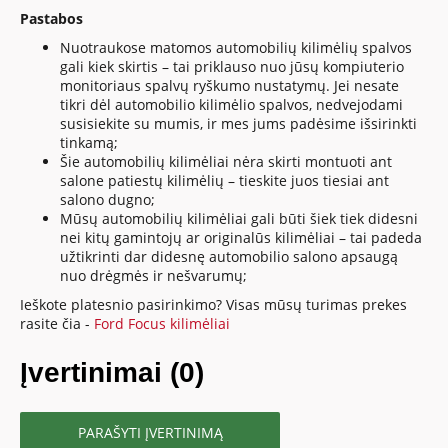
Pastabos
Nuotraukose matomos automobilių kilimėlių spalvos
gali kiek skirtis – tai priklauso nuo jūsų kompiuterio
monitoriaus spalvų ryškumo nustatymų. Jei nesate
tikri dėl automobilio kilimėlio spalvos, nedvejodami
susisiekite su mumis, ir mes jums padėsime išsirinkti
tinkamą;
Šie automobilių kilimėliai nėra skirti montuoti ant
salone patiestų kilimėlių – tieskite juos tiesiai ant
salono dugno;
Mūsų automobilių kilimėliai gali būti šiek tiek didesni
nei kitų gamintojų ar originalūs kilimėliai – tai padeda
užtikrinti dar didesnę automobilio salono apsaugą
nuo drėgmės ir nešvarumų;
Ieškote platesnio pasirinkimo? Visas mūsų turimas prekes
rasite čia -
Ford Focus kilimėliai
Įvertinimai (0)
PARAŠYTI ĮVERTINIMĄ