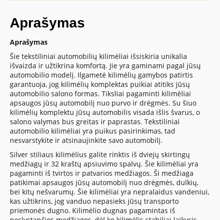
Aprašymas
Aprašymas
Šie tekstiliniai automobilių kilimėliai išsiskiria unikalia
išvaizda ir užtikrina komfortą. Jie yra gaminami pagal jūsų
automobilio modelį. Ilgametė kilimėlių gamybos patirtis
garantuoja, jog kilimėlių komplektas puikiai atitiks jūsų
automobilio salono formas. Tiksliai pagaminti kilimėliai
apsaugos jūsų automobilį nuo purvo ir drėgmės. Su šiuo
kilimėlių komplektu jūsų automobilis visada išlis švarus, o
salono valymas bus greitas ir paprastas. Tekstiliniai
automobilio kilimėliai yra puikus pasirinkimas, tad
nesvarstykite ir atsinaujinkite savo automobilį.
Silver stiliaus kilimėlius galite rinktis iš dviejų skirtingų
medžiagų ir 32 kraštų apsiuvimo spalvų. Šie kilimėliai yra
pagaminti iš tvirtos ir patvarios medžiagos. Ši medžiaga
patikimai apsaugos jūsų automobilį nuo drėgmės, dulkių,
bei kitų nešvarumų. Šie kilimėliai yra nepralaidus vandeniui,
kas užtikrins, jog vanduo nepasieks jūsų transporto
priemonės dugno. Kilimėlio dugnas pagamintas iš
neslystančios medžiagos, dėl ko kilimėlis stabiliai laikysis