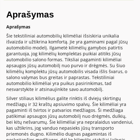
Aprašymas
Aprašymas
Šie tekstiliniai automobilių kilimėliai išsiskiria unikalia
išvaizda ir užtikrina komfortą. Jie yra gaminami pagal jūsų
automobilio modelį. Ilgametė kilimėlių gamybos patirtis
garantuoja, jog kilimėlių komplektas puikiai atitiks jūsų
automobilio salono formas. Tiksliai pagaminti kilimėliai
apsaugos jūsų automobilį nuo purvo ir drėgmės. Su šiuo
kilimėlių komplektu jūsų automobilis visada išlis švarus, o
salono valymas bus greitas ir paprastas. Tekstiliniai
automobilio kilimėliai yra puikus pasirinkimas, tad
nesvarstykite ir atsinaujinkite savo automobilį.
Silver stiliaus kilimėlius galite rinktis iš dviejų skirtingų
medžiagų ir 32 kraštų apsiuvimo spalvų. Šie kilimėliai yra
pagaminti iš tvirtos ir patvarios medžiagos. Ši medžiaga
patikimai apsaugos jūsų automobilį nuo drėgmės, dulkių,
bei kitų nešvarumų. Šie kilimėliai yra nepralaidus vandeniui,
kas užtikrins, jog vanduo nepasieks jūsų transporto
priemonės dugno. Kilimėlio dugnas pagamintas iš
neslystančios medžiagos, dėl ko kilimėlis stabiliai laikysis