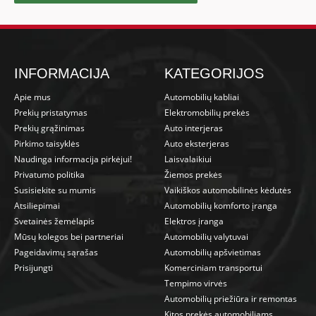
INFORMACIJA
KATEGORIJOS
Apie mus
Automobilių kabliai
Prekių pristatymas
Elektromobilių prekės
Prekių grąžinimas
Auto interjeras
Pirkimo taisyklės
Auto eksterjeras
Naudinga informacija pirkėjui!
Laisvalaikiui
Privatumo politika
Žiemos prekės
Susisiekite su mumis
Vaikiškos automobilinės kėdutės
Atsiliepimai
Automobilių komforto įranga
Svetainės žemėlapis
Elektros įranga
Mūsų kolegos bei partneriai
Automobilių valytuvai
Pageidavimų sąrašas
Automobilių apšvietimas
Prisijungti
Komerciniam transportui
Tempimo virvės
Automobilių priežiūra ir remontas
Kitos prekės automobiliams