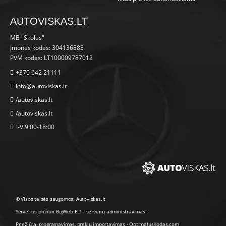
AUTOVISKAS.LT
MB "Skolas"
Įmonės kodas: 304136883
PVM kodas: LT100009787012
+370 642 21111
info@autoviskas.lt
/autoviskas.lt
/autoviskas.lt
I-V 9:00-18:00
© Visos teisės saugomos. Autoviskas.lt
Serverius prižiūri
BigWeb.EU
–
serverių administravimas
.
Priežiūra, programavimas
,
prekių importavimas
-
OptimalusKodas.com