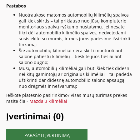
Pastabos
Nuotraukose matomos automobilių kilimėlių spalvos
gali kiek skirtis – tai priklauso nuo jūsų kompiuterio
monitoriaus spalvų ryškumo nustatymų. Jei nesate
tikri dėl automobilio kilimėlio spalvos, nedvejodami
susisiekite su mumis, ir mes jums padėsime išsirinkti
tinkamą;
Šie automobilių kilimėliai nėra skirti montuoti ant
salone patiestų kilimėlių – tieskite juos tiesiai ant
salono dugno;
Mūsų automobilių kilimėliai gali būti šiek tiek didesni
nei kitų gamintojų ar originalūs kilimėliai – tai padeda
užtikrinti dar didesnę automobilio salono apsaugą
nuo drėgmės ir nešvarumų;
Ieškote platesnio pasirinkimo? Visas mūsų turimas prekes
rasite čia -
Mazda 3 kilimėliai
Įvertinimai (0)
PARAŠYTI ĮVERTINIMĄ