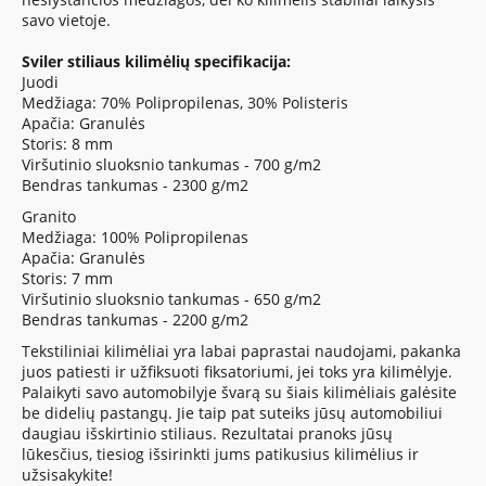
savo vietoje.
Sviler stiliaus kilimėlių specifikacija:
Juodi
Medžiaga: 70% Polipropilenas, 30% Polisteris
Apačia: Granulės
Storis: 8 mm
Viršutinio sluoksnio tankumas - 700 g/m2
Bendras tankumas - 2300 g/m2
Granito
Medžiaga: 100% Polipropilenas
Apačia: Granulės
Storis: 7 mm
Viršutinio sluoksnio tankumas - 650 g/m2
Bendras tankumas - 2200 g/m2
Tekstiliniai kilimėliai yra labai paprastai naudojami, pakanka
juos patiesti ir užfiksuoti fiksatoriumi, jei toks yra kilimėlyje.
Palaikyti savo automobilyje švarą su šiais kilimėliais galėsite
be didelių pastangų. Jie taip pat suteiks jūsų automobiliui
daugiau išskirtinio stiliaus. Rezultatai pranoks jūsų
lūkesčius, tiesiog išsirinkti jums patikusius kilimėlius ir
užsisakykite!