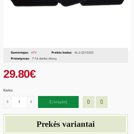
Gamintojas:
ATV
Prekės kodas:
AL-2-S210202
Pristatymas:
7-14 darbo dienų
29.80€
Kiekis
Į krepšelį
Prekės variantai