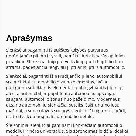
Aprašymas
Slenksčiai pagaminti iš aukštos kokybės patvaraus
nerūdijančio plieno ir yra ilgaamžiai, bei atsparūs aplinkos
poveikiui. Slenksčiai taip pat veiks kaip puiki laiptelio tipo
atrama, padėsiančia lengviau įlipti ar išlipti iš automobilio.
Slenksčiai, pagaminti iš nerūdijančio plieno, automobiliui
yra ne tiktai automobilio dizaino elementas, tačiau
patogumo suteikiantis elementas, palengvinantis įlipimą į
aukštą automobilį ir papildoma automobilio apsaugą,
sauganti automobilio šonus nuo pažeidimo. Modernaus
dizaino automobilių slenksčiai suteiks išskirtinumo jūsų
mašinai, o sumontavus sudarys vientiso išbaigtumo įspūdį,
ir atrodys kaip originali automobilio detalė.
Šie šoniniai slenksčiai gaminami konkrečiam automobilio
modeliui ir nėra universalūs. Šis sprendimas leidžia idealiai