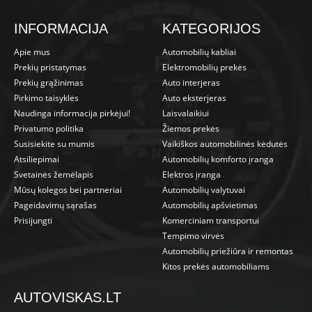
INFORMACIJA
KATEGORIJOS
Apie mus
Automobilių kabliai
Prekių pristatymas
Elektromobilių prekės
Prekių grąžinimas
Auto interjeras
Pirkimo taisyklės
Auto eksterjeras
Naudinga informacija pirkėjui!
Laisvalaikiui
Privatumo politika
Žiemos prekės
Susisiekite su mumis
Vaikiškos automobilinės kėdutės
Atsiliepimai
Automobilių komforto įranga
Svetainės žemėlapis
Elektros įranga
Mūsų kolegos bei partneriai
Automobilių valytuvai
Pageidavimų sąrašas
Automobilių apšvietimas
Prisijungti
Komerciniam transportui
Tempimo virvės
Automobilių priežiūra ir remontas
Kitos prekės automobiliams
AUTOVISKAS.LT