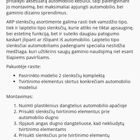
pritaikyti aksesuarą automobilio kėbului, taip palengvinant
jo montavimą, bei maksimaliai apjungti automobilio, bei
gaminio dizaino sprendimus.
ARP slenksčių asortimente galima rasti tiek vamzdžio tipo,
tiek ir laiptelio tipo slenksčių, kurie atliks ne tiktai apsauginę,
bei estetinę funkciją, bet ir suteiks daugiau patogumo
kaskart įlipant ar išlipant iš automobilio. Laiptelio tipo
slenksčiai automobiliams padengiami specialia neslidžia
medžiaga, kuri užtikrins saugų gaminio naudojimą net esant
šlapiems paviršiams.
Pakuotėje rasite:
Pasirinkto modelio 2 slenksčių komplektą
Tvirtinimo elementus skirtus konkrečiam automobilio
modeliui
Montavimas:
Nuimti plastikinius dangtelius automobilio apačioje
Prisukti slenksčių tvirtinimo elementus prie
automobilio dugno
Išpjauti angas dugno dangteliuose, kad nekliudytų
tvirtinimo elementams
Prisukti slenksčius prie tvirtinimo elementų