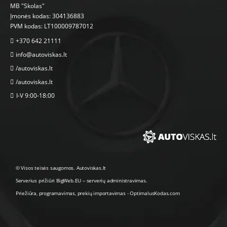
MB "Skolas"
Įmonės kodas: 304136883
PVM kodas: LT100009787012
+370 642 21111
info@autoviskas.lt
/autoviskas.lt
/autoviskas.lt
I-V 9:00-18:00
© Visos teisės saugomos. Autoviskas.lt
Serverius prižiūri
BigWeb.EU
–
serverių administravimas
.
Priežiūra, programavimas
,
prekių importavimas
-
OptimalusKodas.com