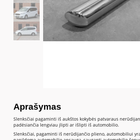
Aprašymas
Slenksčiai pagaminti iš aukštos kokybės patvaraus nerūdijančio
padėsiančia lengviau įlipti ar išlipti iš automobilio.
Slenksčiai, pagaminti iš nerūdijančio plieno, automobiliui yr
papildoma automobilio apsaugą, sauganti automobilio šonus