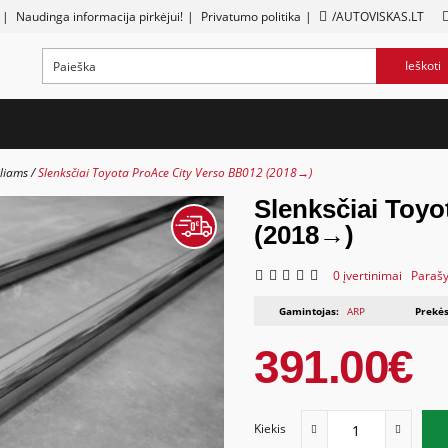
|
Naudinga informacija pirkėjui!
|
Privatumo politika
|
/AUTOVISKAS.LT
Ieškoti
liams
Slenksčiai Toyota ProAce City Verso BB012 (2018→)
Slenksčiai Toy
(2018→)
0 įvertinimai
Parašy
Gamintojas:
ARP
Prekės
391.00€
Kiekis