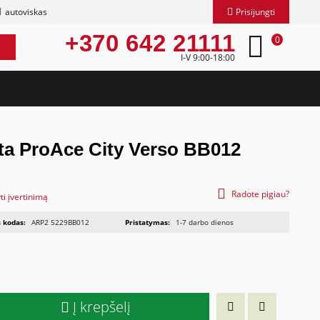
autoviskas
Prisijungti
+370 642 21111
0
I-V 9:00-18:00
ota ProAce City Verso BB012
Radote pigiau?
ti įvertinimą
 kodas:
ARP2 5229BB012
Pristatymas:
1-7 darbo dienos
Į krepšelį