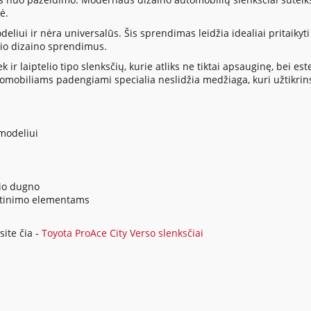
ė.
liui ir nėra universalūs. Šis sprendimas leidžia idealiai pritaikyt
io dizaino sprendimus.
 ir laiptelio tipo slenksčių, kurie atliks ne tiktai apsauginę, bei e
i automobiliams padengiami specialia neslidžia medžiaga, kuri užtik
modeliui
lio dugno
irtinimo elementams
ite čia -
Toyota ProAce City Verso slenksčiai