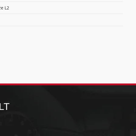
ze L2
LT