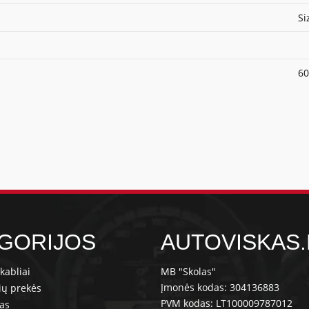
Si
60
GORIJOS
AUTOVISKAS.
kabliai
MB "Skolas"
Įmonės kodas: 304136883
ių prekės
PVM kodas: LT100009787012
ras