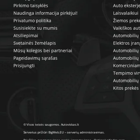
Pirkimo taisyklės
Auto eksterj
Naudinga informacija pirkėjui!
Laisvalaikiui
Privatumo politika
Žiemos prek
Susisiekite su mumis
Vaikiškos au
Atsiliepimai
Automobilių 
Svetainės žemėlapis
Elektros įra
Mūsų kolegos bei partneriai
Automobilių 
Pageidavimų sąrašas
Automobilių
Prisijungti
Komerciniam
Tempimo vir
Automobilių 
Kitos prekės
© Visos teisės saugomos. Autoviskas.lt
Serverius prižiūri
BigWeb.EU
–
serverių administravimas
.