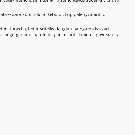
i aksesuarą automobilio kėbului, taip palengvinant jo
stetinę funkciją, bet ir suteiks daugiau patogumo kaskart
rins saugų gaminio naudojimą net esant šlapiems paviršiams.