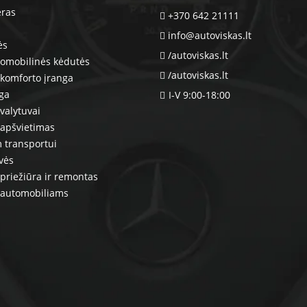
eras
+370 642 21111
info@autoviskas.lt
ės
/autoviskas.lt
tomobilinės kėdutės
/autoviskas.lt
komforto įranga
nga
I-V 9:00-18:00
valytuvai
 apšvietimas
 transportui
vės
priežiūra ir remontas
 automobiliams