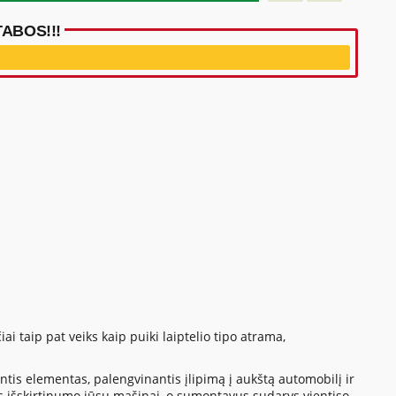
ABOS!!!
i taip pat veiks kaip puiki laiptelio tipo atrama,
ntis elementas, palengvinantis įlipimą į aukštą automobilį ir
 išskirtinumo jūsų mašinai, o sumontavus sudarys vientiso