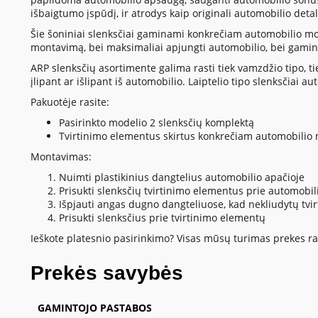
išbaigtumo įspūdį, ir atrodys kaip originali automobilio detal
Šie šoniniai slenksčiai gaminami konkrečiam automobilio mode
montavimą, bei maksimaliai apjungti automobilio, bei gamin
ARP slenksčių asortimente galima rasti tiek vamzdžio tipo, tiek
įlipant ar išlipant iš automobilio. Laiptelio tipo slenksčia
Pakuotėje rasite:
Pasirinkto modelio 2 slenksčių komplektą
Tvirtinimo elementus skirtus konkrečiam automobilio 
Montavimas:
Nuimti plastikinius dangtelius automobilio apačioje
Prisukti slenksčių tvirtinimo elementus prie automobi
Išpjauti angas dugno dangteliuose, kad nekliudytų tv
Prisukti slenksčius prie tvirtinimo elementų
Ieškote platesnio pasirinkimo? Visas mūsų turimas prekes ras
Prekės savybės
GAMINTOJO PASTABOS