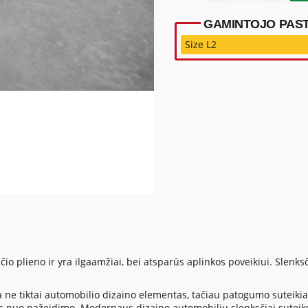
GAMINTOJO PAST
Size L2
 plieno ir yra ilgaamžiai, bei atsparūs aplinkos poveikiui. Slenksčia
a ne tiktai automobilio dizaino elementas, tačiau patogumo suteikia
 nuo pažeidimo. Modernaus dizaino automobilių slenksčiai suteiks