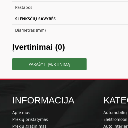
Pastabos
SLENKSČIŲ SAVYBĖS
Diametras (mm)
Įvertinimai (0)
PARAŠYTI ĮVERTINIMĄ
INFORMACIJA
KATE
Apie mus
Automobilių 
Prekių pristatymas
Elektromobil
Prekių grąžinimas
Auto interje