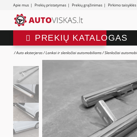
Apie mus
|
Prekių pristatymas
|
Prekių grąžinimas
|
Pirkimo taisyklės
PREKIŲ KATALOGAS
Auto eksterjeras
Lankai ir slenksčiai automobiliams
Slenksčiai automobi