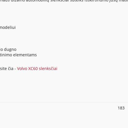
modeliui
lio dugno
irtinimo elementams
ite čia -
Volvo XC60 slenksčiai
183