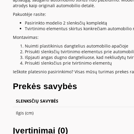
atrodys kaip originali automobilio detalė.
Pakuotėje rasite:
Pasirinkto modelio 2 slenksčių komplektą
Tvirtinimo elementus skirtus konkrečiam automobilio 
Montavimas:
Nuimti plastikinius dangtelius automobilio apačioje
Prisukti slenksčių tvirtinimo elementus prie automobi
Išpjauti angas dugno dangteliuose, kad nekliudytų tv
Prisukti slenksčius prie tvirtinimo elementų
Ieškote platesnio pasirinkimo? Visas mūsų turimas prekes ras
Prekės savybės
SLENKSČIŲ SAVYBĖS
Ilgis (cm)
Įvertinimai (0)