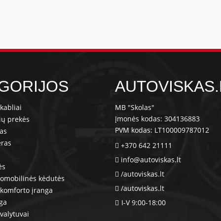
GORIJOS
AUTOVISKAS.
kabliai
MB "Skolas"
Įmonės kodas: 304136883
ių prekės
PVM kodas: LT100009787012
ras
eras
+370 642 21111
info@autoviskas.lt
ės
/autoviskas.lt
tomobilinės kėdutės
/autoviskas.lt
komforto įranga
nga
I-V 9:00-18:00
valytuvai