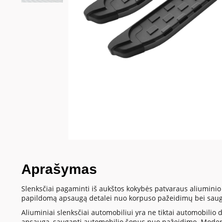
Aprašymas
Slenksčiai pagaminti iš aukštos kokybės patvaraus aliuminio i
papildomą apsaugą detalei nuo korpuso pažeidimų bei saugo p
Aliuminiai slenksčiai automobiliui yra ne tiktai automobilio
apsaugą, sauganti automobilio šonus nuo pažeidimo. Moderna