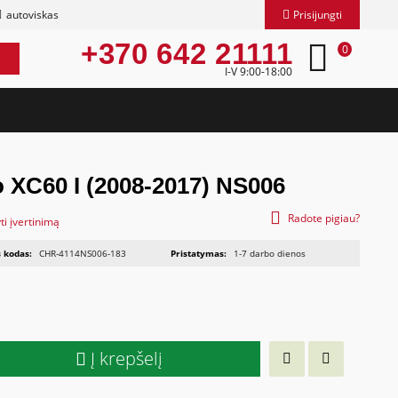
autoviskas
Prisijungti
+370 642 21111
0
I-V 9:00-18:00
o XC60 I (2008-2017) NS006
Radote pigiau?
ti įvertinimą
 kodas:
CHR-4114NS006-183
Pristatymas:
1-7 darbo dienos
Į krepšelį