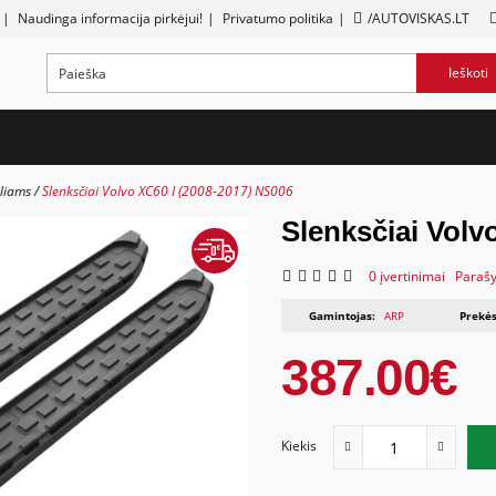
|
Naudinga informacija pirkėjui!
|
Privatumo politika
|
/AUTOVISKAS.LT
Ieškoti
liams
Slenksčiai Volvo XC60 I (2008-2017) NS006
Slenksčiai Volv
0 įvertinimai
Parašy
Gamintojas:
ARP
Prekės
387.00€
Kiekis