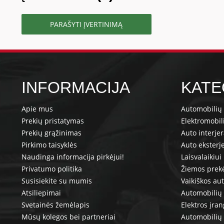
PARAŠYTI ĮVERTINIMĄ
INFORMACIJA
KATE
Apie mus
Automobilių 
Prekių pristatymas
Elektromobil
Prekių grąžinimas
Auto interje
Pirkimo taisyklės
Auto eksterj
Naudinga informacija pirkėjui!
Laisvalaikiui
Privatumo politika
Žiemos prek
Susisiekite su mumis
Vaikiškos au
Atsiliepimai
Automobilių 
Svetainės žemėlapis
Elektros įra
Mūsų kolegos bei partneriai
Automobilių 