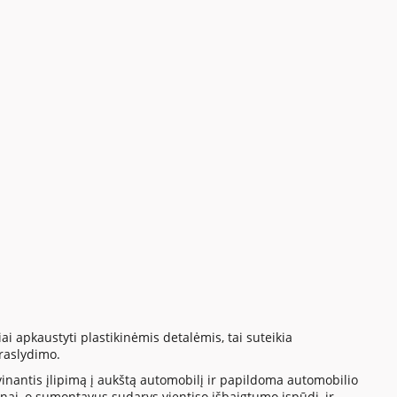
ai apkaustyti plastikinėmis detalėmis, tai suteikia
raslydimo.
vinantis įlipimą į aukštą automobilį ir papildoma automobilio
ai, o sumontavus sudarys vientiso išbaigtumo įspūdį, ir