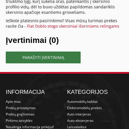
triukšmo lygį, kurį sukelia oras, patenkantis į skersinio
profilio vidų, dėl to buvo uždėtas papildomas sandariklis
skersinio apačioje esantiems grioveliams.
Ieškote platesnio pasirinkimo? Visas mūsų turimas prekes
rasite čia -
Fiat Doblo stogo skersiniai išoriniams relingams
Įvertinimai (0)
PARAŠYTI ĮVERTINIMĄ
INFORMACIJA
KATEGORIJOS
Apie mus
Automobilių kabliai
Prekių pristatymas
Elektromobilių prekės
Prekių grąžinimas
Auto interjeras
Pirkimo taisyklės
Auto eksterjeras
Naudinga informacija pirkėjui!
Laisvalaikiui