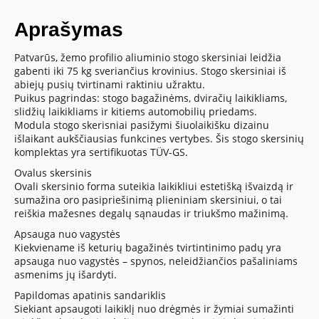
Aprašymas
Patvarūs, žemo profilio aliuminio stogo skersiniai leidžia
gabenti iki 75 kg sveriančius krovinius. Stogo skersiniai iš
abiejų pusių tvirtinami raktiniu užraktu.
Puikus pagrindas: stogo bagažinėms, dviračių laikikliams,
slidžių laikikliams ir kitiems automobilių priedams.
Modula stogo skerisniai pasižymi šiuolaikišku dizainu
išlaikant aukščiausias funkcines vertybes. Šis stogo skersinių
komplektas yra sertifikuotas TÜV-GS.
Ovalus skersinis
Ovali skersinio forma suteikia laikikliui estetišką išvaizdą ir
sumažina oro pasipriešinimą plieniniam skersiniui, o tai
reiškia mažesnes degalų sąnaudas ir triukšmo mažinimą.
Apsauga nuo vagystės
Kiekviename iš keturių bagažinės tvirtintinimo padų yra
apsauga nuo vagystės – spynos, neleidžiančios pašaliniams
asmenims jų išardyti.
Papildomas apatinis sandariklis
Siekiant apsaugoti laikiklį nuo drėgmės ir žymiai sumažinti