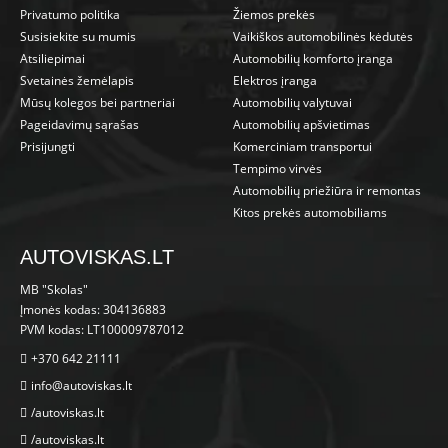
Privatumo politika
Žiemos prekės
Susisiekite su mumis
Vaikiškos automobilinės kėdutės
Atsiliepimai
Automobilių komforto įranga
Svetainės žemėlapis
Elektros įranga
Mūsų kolegos bei partneriai
Automobilių valytuvai
Pageidavimų sąrašas
Automobilių apšvietimas
Prisijungti
Komerciniam transportui
Tempimo virvės
Automobilių priežiūra ir remontas
Kitos prekės automobiliams
AUTOVISKAS.LT
MB "Skolas"
Įmonės kodas: 304136883
PVM kodas: LT100009787012
+370 642 21111
info@autoviskas.lt
/autoviskas.lt
/autoviskas.lt